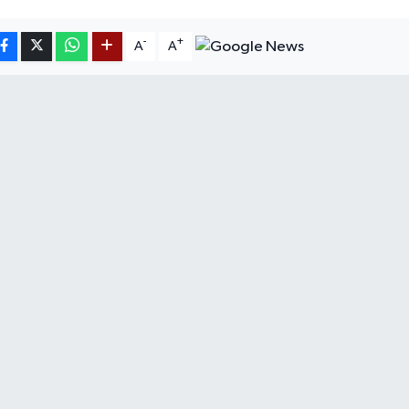
-
+
A
A