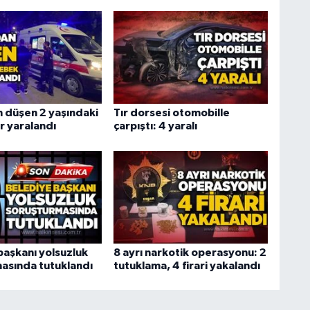
 düşen 2 yaşındaki
Tır dorsesi otomobille
r yaralandı
çarpıştı: 4 yaralı
başkanı yolsuzluk
8 ayrı narkotik operasyonu: 2
asında tutuklandı
tutuklama, 4 firari yakalandı