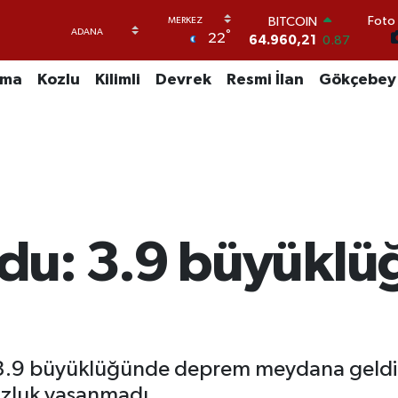
BITCOIN
Foto 
64.960,21
0.87
°
22
DOLAR
47,7436
0.18
uma
Kozlu
Kilimli
Devrek
Resmi İlan
Gökçebey
EURO
55,2510
0.32
STERLİN
64,4811
0.38
GRAM ALTIN
6660.55
0.03
BİST100
13.779
-14
du: 3.9 büyükl
e 3.9 büyüklüğünde deprem meydana geldi. 
zluk yaşanmadı.