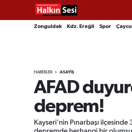
Foto Galeri
Zonguldak
Merkez Nöbetçi Eczaneler
Zonguldak
Kdz. Ereğli
Spor
Çayc
Video
Çaycuma
Merkez Hava Durumu
Yazarlar
KDZ. Ereğli
Merkez Trafik Yoğunluk Haritası
Kozlu
Süper Lig Puan Durumu ve Fikstür
HABERLER
ASAYIŞ
AFAD duyur
Alaplı
Tüm Manşetler
Asayiş
Son Dakika Haberleri
deprem!
Bartın
Haber Arşivi
Kayseri’nin Pınarbaşı ilçesind
Karabük
depremde herhangi bir olumsu