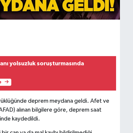
anı yolsuzluk soruşturmasında
e
büyüklüğünde deprem meydana geldi. Afet ve
AFAD) alınan bilgilere göre, deprem saat
inde kaydedildi.
bir can ya da mal kaybı bildirilmediği