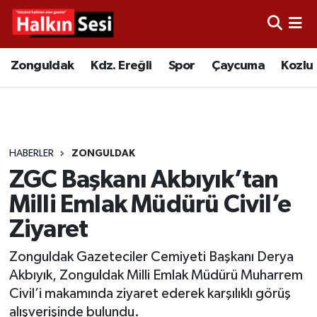
Foto Galeri
Zonguldak
Merkez Nöbetçi Eczaneler
Zonguldak
Kdz. Ereğli
Spor
Çaycuma
Kozlu
Video
Çaycuma
Merkez Hava Durumu
Yazarlar
KDZ. Ereğli
Merkez Trafik Yoğunluk Haritası
HABERLER
ZONGULDAK
Kozlu
Süper Lig Puan Durumu ve Fikstür
ZGC Başkanı Akbıyık’tan
Alaplı
Tüm Manşetler
Milli Emlak Müdürü Civil’e
Ziyaret
Asayiş
Son Dakika Haberleri
Zonguldak Gazeteciler Cemiyeti Başkanı Derya
Bartın
Haber Arşivi
Akbıyık, Zonguldak Milli Emlak Müdürü Muharrem
Civil’i makamında ziyaret ederek karşılıklı görüş
Karabük
alışverişinde bulundu.