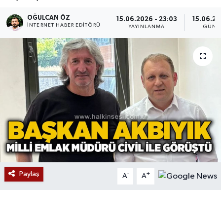
Devrek
OĞULCAN ÖZ
15.06.2026 - 23:03
15.06.20
İNTERNET HABER EDITÖRÜ
YAYINLANMA
GÜNC
Bolu
ÇEVRE
BİLİM VE TEKNOLOJİ
DUNYA
Düzce
Eğitim
Paylaş
-
+
A
A
Ekonomi
Genel