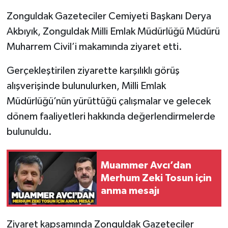
Zonguldak Gazeteciler Cemiyeti Başkanı Derya
Gökçebey
Akbıyık, Zonguldak Milli Emlak Müdürlüğü Müdürü
Muharrem Civil’i makamında ziyaret etti.
GÜNDEM
Gerçekleştirilen ziyarette karşılıklı görüş
İş ilanı
alışverişinde bulunulurken, Milli Emlak
Müdürlüğü’nün yürüttüğü çalışmalar ve gelecek
Kilimli
dönem faaliyetleri hakkında değerlendirmelerde
Kültür - Sanat
bulunuldu.
MAGAZİN
Muammer Avcı’dan
Merhum Zeki Tosun için
Politika
anma mesajı
Resmi İlan
Ziyaret kapsamında Zonguldak Gazeteciler