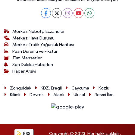
Merkez Nöbetçi Eczaneler
Merkez Hava Durumu
Merkez Trafik Yoğunluk Haritası
Puan Durumu ve Fikstür
Tüm Manşetler
Son Dakika Haberleri
Haber Arşivi
Zonguldak
KDZ. Ereğli
Çaycuma
Kozlu
Kilimli
Devrek
Alaplı
Ulusal
Resmi İlan
RSS
Copyright © 2023. Her hakkı saklıdır.