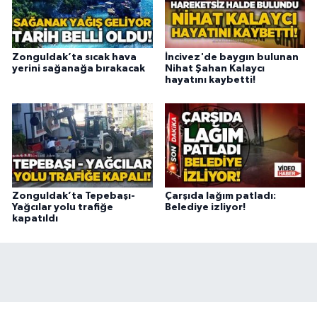
Zonguldak’ta sıcak hava
İncivez'de baygın bulunan
yerini sağanağa bırakacak
Nihat Şahan Kalaycı
hayatını kaybetti!
Zonguldak’ta Tepebaşı-
Çarşıda lağım patladı:
Yağcılar yolu trafiğe
Belediye izliyor!
kapatıldı