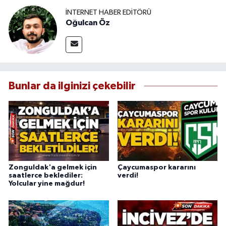
İNTERNET HABER EDITÖRÜ
Oğulcan Öz
Bunlar da ilginizi çekebilir
Zonguldak'a gelmek için
Çaycumaspor kararını
saatlerce beklediler:
verdi!
Yolcular yine mağdur!