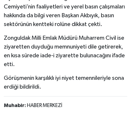
Röportaj
Cemiyeti’nin faaliyetleri ve yerel basın çalışmaları
hakkında da bilgi veren Başkan Akbıyık, basın
Sağlık
sektörünün kentteki rolüne dikkat çekti.
SİYASET
Zonguldak Milli Emlak Müdürü Muharrem Civil ise
ziyaretten duyduğu memnuniyeti dile getirerek,
Spor
en kısa sürede iade-i ziyarette bulunacağını ifade
Ulusal
etti.
Yaşam
Görüşmenin karşılıklı iyi niyet temennileriyle sona
erdiği bildirildi.
Muhabir:
HABER MERKEZİ