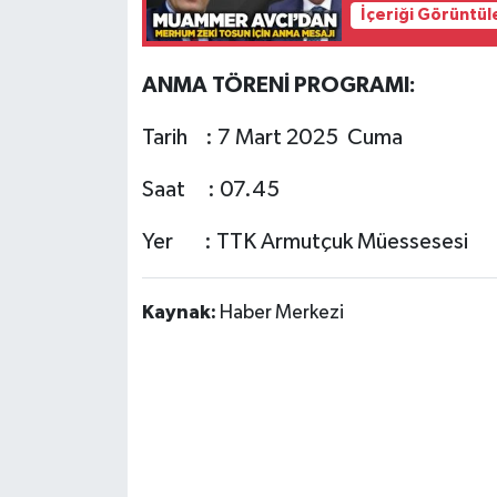
Röportaj
İçeriği Görüntül
Sağlık
ANMA TÖRENİ PROGRAMI:
SİYASET
Tarih : 7 Mart 2025 Cuma
Spor
Saat : 07.45
Ulusal
Yer : TTK Armutçuk Müessesesi
Yaşam
Kaynak:
Haber Merkezi