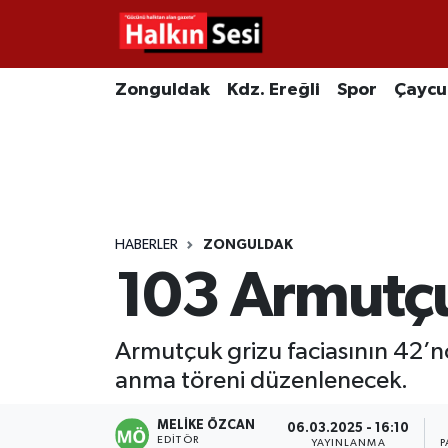
Foto Galeri
Zonguldak
Merkez Nöbetçi Eczaneler
Zonguldak
Kdz. Ereğli
Spor
Çayc
Video
Çaycuma
Merkez Hava Durumu
Yazarlar
KDZ. Ereğli
Merkez Trafik Yoğunluk Haritası
Kozlu
Süper Lig Puan Durumu ve Fikstür
HABERLER
ZONGULDAK
103 Armutçu
Alaplı
Tüm Manşetler
Asayiş
Son Dakika Haberleri
Armutçuk grizu faciasının 42’n
anma töreni düzenlenecek.
Bartın
Haber Arşivi
MELIKE ÖZCAN
06.03.2025 - 16:10
Karabük
EDITÖR
YAYINLANMA
P