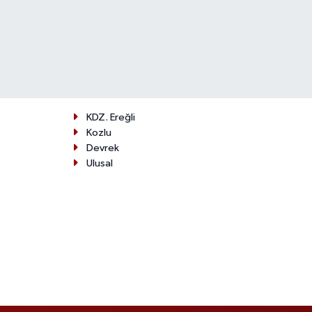
KDZ. Ereğli
Kozlu
Devrek
Ulusal