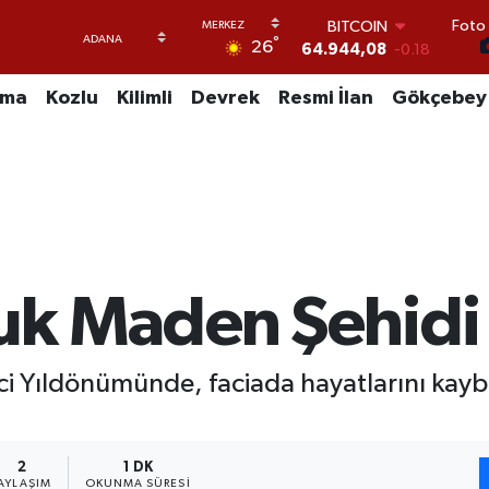
BITCOIN
Foto 
°
64.944,08
-0.18
26
DOLAR
47,7436
0.18
uma
Kozlu
Kilimli
Devrek
Resmi İlan
Gökçebey
EURO
55,2510
0.32
STERLİN
64,4811
0.38
GRAM ALTIN
6660.55
0.03
BİST100
13.779
-14
k Maden Şehidi 
ci Yıldönümünde, faciada hayatlarını kay
2
1 DK
AYLAŞIM
OKUNMA SÜRESI