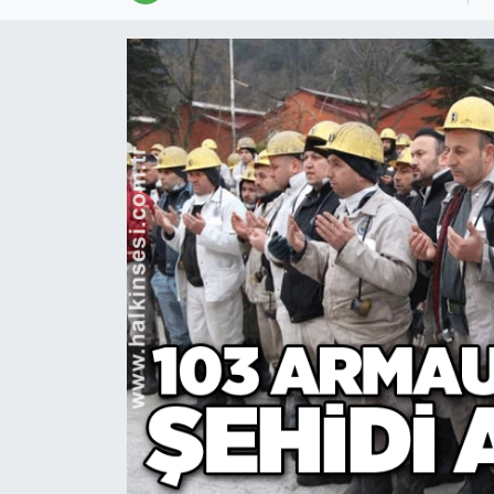
Devrek
Bolu
ÇEVRE
BİLİM VE TEKNOLOJİ
DUNYA
Düzce
Eğitim
Ekonomi
Genel