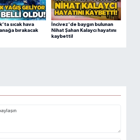
’ta sıcak hava
İncivez'de baygın bulunan
ğanağa bırakacak
Nihat Şahan Kalaycı hayatını
kaybetti!