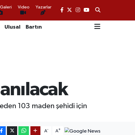
Galeri
Video
Yazarlar
Ulusal
Bartın
anılacak
beden 103 maden şehidi için
-
+
A
A