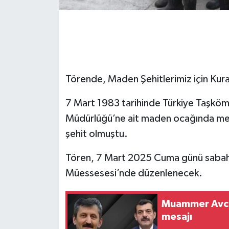
Gökçebey
GÜNDEM
İş ilanı
Törende, Maden Şehitlerimiz için Kura
Kilimli
7 Mart 1983 tarihinde Türkiye Taşk
Müdürlüğü’ne ait maden ocağında mey
Kültür - Sanat
şehit olmuştu.
MAGAZİN
Tören, 7 Mart 2025 Cuma günü saba
Müessesesi’nde düzenlenecek.
Politika
Muammer Avcı
Resmi İlan
mesajı