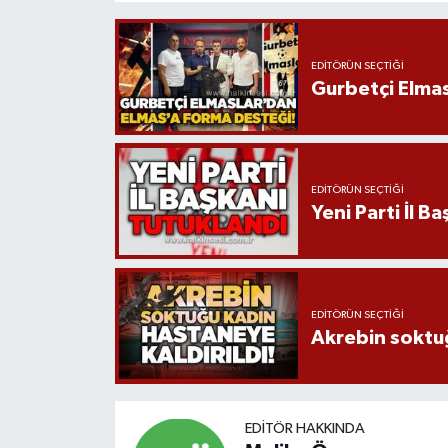
EDITÖRÜN SEÇTIĞI
Gurbetçi Elma
EDITÖRÜN SEÇTIĞI
Yeni Parti İl B
EDITÖRÜN SEÇTIĞI
Akrebin soktuğ
EDITÖR HAKKINDA