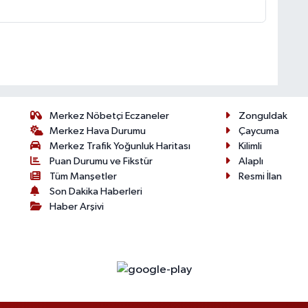
Merkez Nöbetçi Eczaneler
Zonguldak
Merkez Hava Durumu
Çaycuma
Merkez Trafik Yoğunluk Haritası
Kilimli
Puan Durumu ve Fikstür
Alaplı
Tüm Manşetler
Resmi İlan
Son Dakika Haberleri
Haber Arşivi