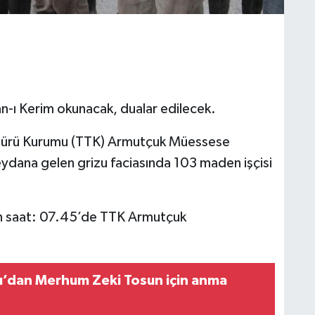
n-ı Kerim okunacak, dualar edilecek.
ömürü Kurumu (TTK) Armutçuk Müessese
dana gelen grizu faciasında 103 maden işçisi
h saat: 07.45’de TTK Armutçuk
’dan Merhum Zeki Tosun için anma