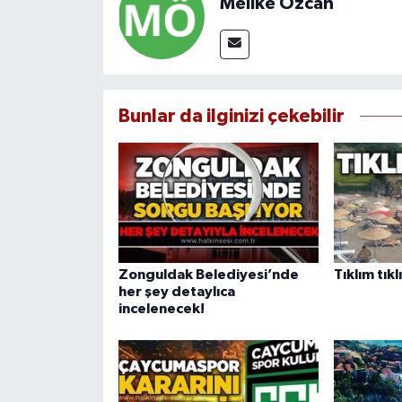
Melike Özcan
Bunlar da ilginizi çekebilir
Zonguldak Belediyesi’nde
Tıklım tıkl
her şey detaylıca
incelenecek!