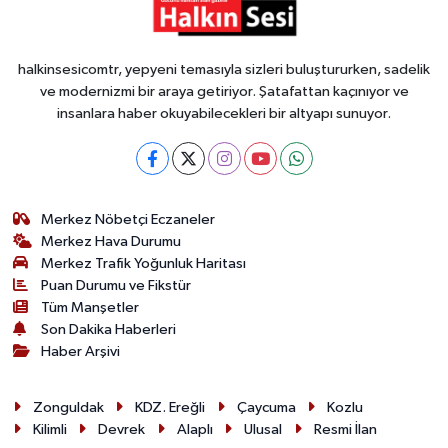
Devrek
halkinsesicomtr, yepyeni temasıyla sizleri buluştururken, sadelik
Bolu
ve modernizmi bir araya getiriyor. Şatafattan kaçınıyor ve
insanlara haber okuyabilecekleri bir altyapı sunuyor.
ÇEVRE
BİLİM VE TEKNOLOJİ
Merkez Nöbetçi Eczaneler
DUNYA
Merkez Hava Durumu
Merkez Trafik Yoğunluk Haritası
Puan Durumu ve Fikstür
Düzce
Tüm Manşetler
Son Dakika Haberleri
Eğitim
Haber Arşivi
Ekonomi
Zonguldak
KDZ. Ereğli
Çaycuma
Kozlu
Kilimli
Devrek
Alaplı
Ulusal
Resmi İlan
Genel