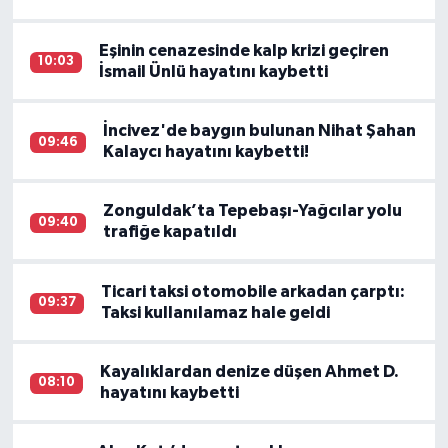
Eşinin cenazesinde kalp krizi geçiren
10:03
İsmail Ünlü hayatını kaybetti
İncivez'de baygın bulunan Nihat Şahan
09:46
Kalaycı hayatını kaybetti!
Zonguldak’ta Tepebaşı-Yağcılar yolu
09:40
trafiğe kapatıldı
Ticari taksi otomobile arkadan çarptı:
09:37
Taksi kullanılamaz hale geldi
Kayalıklardan denize düşen Ahmet D.
08:10
hayatını kaybetti