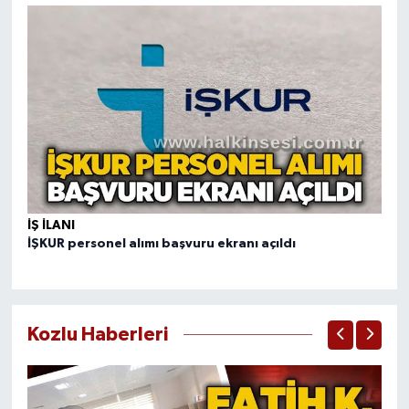
İŞ ILANI
İŞ
İŞKUR personel alımı başvuru ekranı açıldı
İş
Kozlu Haberleri