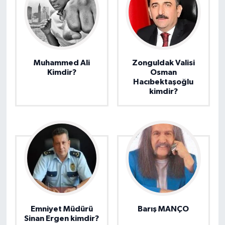
Muhammed Ali
Zonguldak Valisi
Kimdir?
Osman
Hacıbektaşoğlu
kimdir?
Emniyet Müdürü
Barış MANÇO
Sinan Ergen kimdir?