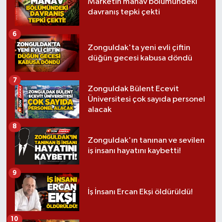
Marketin manav bölümündeki
davranış tepki çekti
6
Zonguldak'ta yeni evli çiftin
düğün gecesi kabusa döndü
7
Zonguldak Bülent Ecevit
Üniversitesi çok sayıda personel
alacak
8
Zonguldak'ın tanınan ve sevilen
iş insanı hayatını kaybetti!
9
İş İnsanı Ercan Ekşi öldürüldü!
10