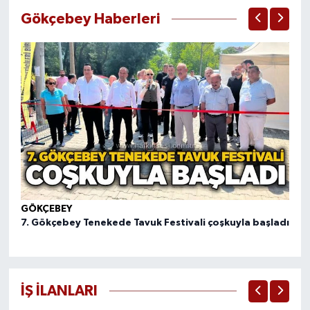
Gökçebey Haberleri
GÖKÇEBEY
GÖ
7. Gökçebey Tenekede Tavuk Festivali çoşkuyla başladı
Ka
İŞ İLANLARI