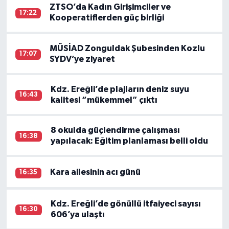
ZTSO’da Kadın Girişimciler ve
17:22
Kooperatiflerden güç birliği
MÜSİAD Zonguldak Şubesinden Kozlu
17:07
SYDV’ye ziyaret
Kdz. Ereğli’de plajların deniz suyu
16:43
kalitesi “mükemmel” çıktı
8 okulda güçlendirme çalışması
16:38
yapılacak: Eğitim planlaması belli oldu
Kara ailesinin acı günü
16:35
Kdz. Ereğli’de gönüllü itfaiyeci sayısı
16:30
606’ya ulaştı