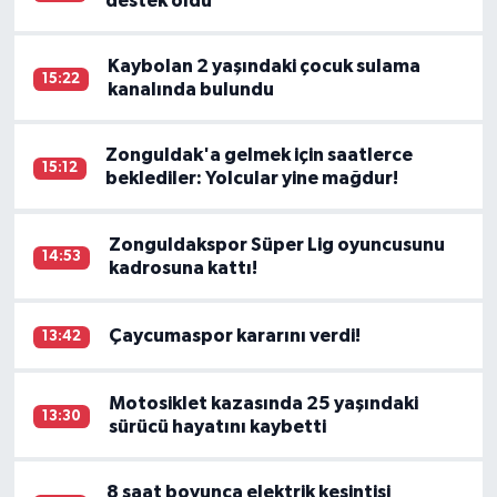
destek oldu
Kaybolan 2 yaşındaki çocuk sulama
15:22
kanalında bulundu
Zonguldak'a gelmek için saatlerce
15:12
beklediler: Yolcular yine mağdur!
Zonguldakspor Süper Lig oyuncusunu
14:53
kadrosuna kattı!
Çaycumaspor kararını verdi!
13:42
Motosiklet kazasında 25 yaşındaki
13:30
sürücü hayatını kaybetti
8 saat boyunca elektrik kesintisi