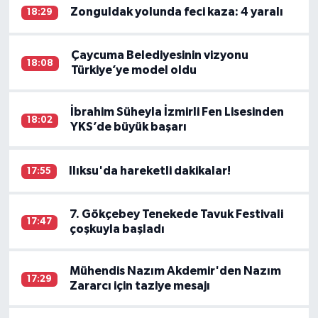
Zonguldak yolunda feci kaza: 4 yaralı
18:29
Çaycuma Belediyesinin vizyonu
18:08
Türkiye’ye model oldu
İbrahim Süheyla İzmirli Fen Lisesinden
18:02
YKS’de büyük başarı
Ilıksu'da hareketli dakikalar!
17:55
7. Gökçebey Tenekede Tavuk Festivali
17:47
çoşkuyla başladı
Mühendis Nazım Akdemir'den Nazım
17:29
Zararcı için taziye mesajı