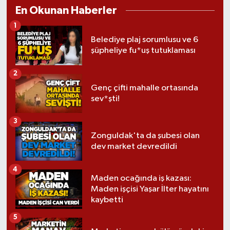
En Okunan Haberler
1
Belediye plaj sorumlusu ve 6
şüpheliye fu*uş tutuklaması
2
Genç çifti mahalle ortasında
sev*şti!
3
Zonguldak'ta da şubesi olan
dev market devredildi
4
Maden ocağında iş kazası:
Maden işçisi Yaşar İlter hayatını
kaybetti
5