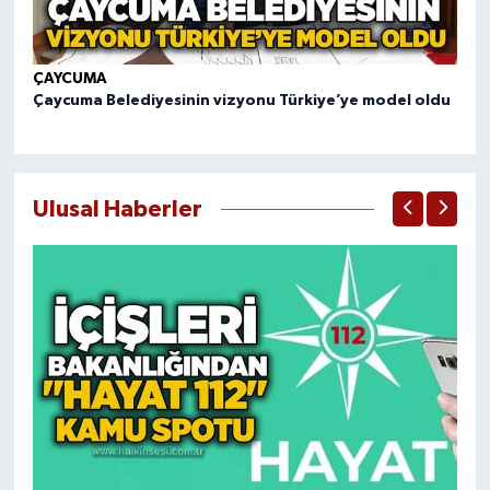
ÇAYCUMA
Ç
Çaycuma Belediyesinin vizyonu Türkiye’ye model oldu
Ka
dö
Ulusal Haberler