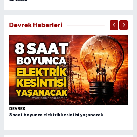
Devrek Haberleri
DEVREK
DE
8 saat boyunca elektrik kesintisi yaşanacak
Er