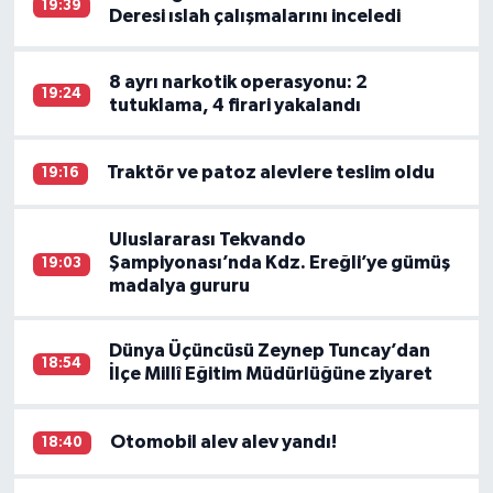
19:39
Deresi ıslah çalışmalarını inceledi
8 ayrı narkotik operasyonu: 2
19:24
tutuklama, 4 firari yakalandı
Traktör ve patoz alevlere teslim oldu
19:16
Uluslararası Tekvando
Şampiyonası’nda Kdz. Ereğli’ye gümüş
19:03
madalya gururu
Dünya Üçüncüsü Zeynep Tuncay’dan
18:54
İlçe Millî Eğitim Müdürlüğüne ziyaret
Otomobil alev alev yandı!
18:40