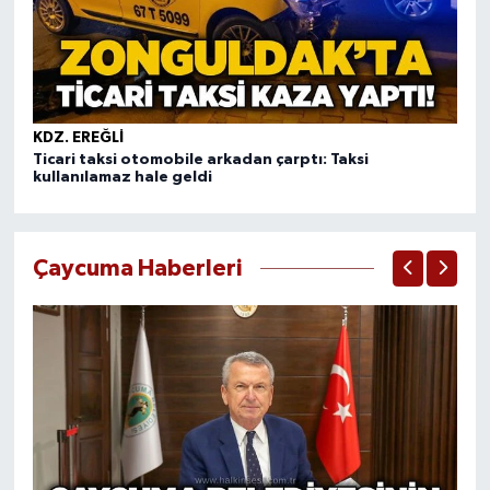
KDZ. EREĞLI
KD
Ticari taksi otomobile arkadan çarptı: Taksi
Dü
kullanılamaz hale geldi
Mü
Çaycuma Haberleri