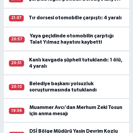
Tır dorsesi otomobille çarpıştı: 4 yaralı
21:07
Yaya geçidinde otomobilin çarptığı
20:57
Talat Yılmaz hayatını kaybetti
Kanlı kavgada şüpheli tutuklandı: 1 ölü,
20:51
4 yaralı
Belediye başkanı yolsuzluk
20:10
soruşturmasında tutuklandı
Muammer Avcı’dan Merhum Zeki Tosun
19:56
için anma mesajı
DSİ Bölge Müdürü Yasin Devrim Kozlu