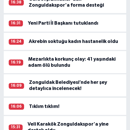
16:38
Zonguldakspor'a forma desteği
Yeni Parti İl Başkanı tutuklandı
16:31
Akrebin soktuğu kadın hastanelik oldu
16:24
Mezarlıkta korkunç olay: 41 yaşındaki
16:19
adam ölü bulundu
Zonguldak Belediyesi’nde her şey
16:09
detaylıca incelenecek!
Tıklım tıklım!
16:06
Veli Karakök Zonguldakspor'a yine
15:31