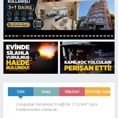
Devrek
Bolu
ÇEVRE
6
1
2
3
4
5
7
8
9
10
11
12
13
14
15
16
17
18
19
20
21
22
23
24
25
26
27
28
29
30
BİLİM VE TEKNOLOJİ
DUNYA
Düzce
Eğitim
Ekonomi
Genel