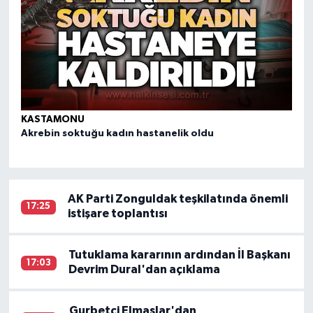
KASTAMONU
KA
Akrebin soktuğu kadın hastanelik oldu
El
ka
AK Parti Zonguldak teşkilatında önemli
17:25
istişare toplantısı
Tutuklama kararının ardından İl Başkanı
17:03
Devrim Dural'dan açıklama
Gurbetçi Elmaslar'dan