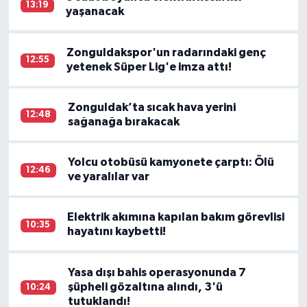
13:19
yaşanacak
Zonguldakspor'un radarındaki genç
12:55
yetenek Süper Lig'e imza attı!
Zonguldak’ta sıcak hava yerini
12:48
sağanağa bırakacak
Yolcu otobüsü kamyonete çarptı: Ölü
12:46
ve yaralılar var
Elektrik akımına kapılan bakım görevlisi
10:35
hayatını kaybetti!
Yasa dışı bahis operasyonunda 7
şüpheli gözaltına alındı, 3'ü
10:24
tutuklandı!