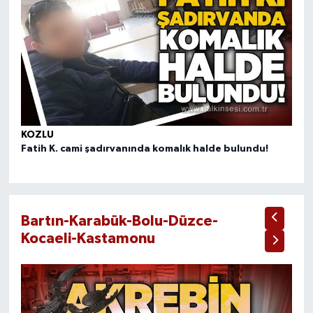
KOZLU
KO
Fatih K. cami şadırvanında komalık halde bulundu!
Il
Bartın-Karabük-Bolu-Düzce-
Kocaeli-Kastamonu