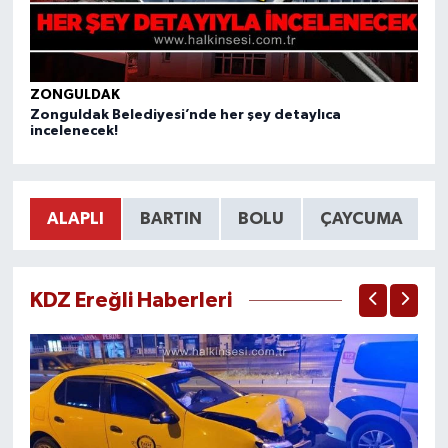
ZONGULDAK
Z
Zonguldak Belediyesi’nde her şey detaylıca
Tık
incelenecek!
ALAPLI
BARTIN
BOLU
ÇAYCUMA
KDZ Ereğli Haberleri