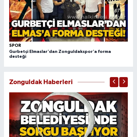
Röportaj
Sağlık
SİYASET
SPOR
S
Spor
Gurbetçi Elmaslar'dan Zonguldakspor'a forma
Ve
desteği
Ulusal
Yaşam
Zonguldak Haberleri