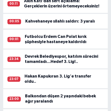
Akın Katı’dan sert açıklama:
00:11
Gerçeklerin üzerini örtemeyeceksiniz!
Kahvehaneye silahlı saldırı: 3 yaralı
00:05
Futbolcu Erdem Can Polat kırık
00:01
şüphesiyle hastaneye kaldırıldı
Devrek Belediyespor, katılım sürecini
23:34
tamamladı...Hedef 3. Lig!..
Hakan Kapukıran 3. Lig'e transfer
23:07
oldu..
Balkondan düşen 2 yaşındaki bebek
23:00
ağır yaralandı