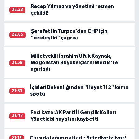
Recep Yılmaz ve yönetimi resmen
22:33
çekildi!
Şerafettin Turpcu’dan CHP için
22:05
"özeleştiri" çağrısı
Milletvekili İbrahim Ufuk Kaynak,
Moğolistan Büyükelçisi’ni Meclis'te
21:59
ağırladı
İçişleri Bakanlığından "Hayat 112" kamu
21:53
spotu
Feci kaza:AK Parti İl Gençlik Kolları
21:47
Yöneticisi hayatını kaybetti
Çarşıda lağım patladı: Belediye izliyor!
21:15