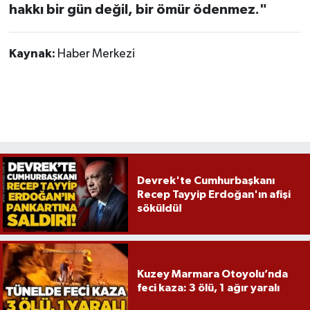
hakkı bir gün değil, bir ömür ödenmez."
Kaynak:
Haber Merkezi
Devrek'te Cumhurbaşkanı
Recep Tayyip Erdoğan'ın afişi
söküldü!
Kuzey Marmara Otoyolu’nda
feci kaza: 3 ölü, 1 ağır yaralı