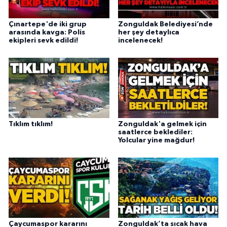
Çınartepe'de iki grup
Zonguldak Belediyesi’nde
arasında kavga: Polis
her şey detaylıca
ekipleri sevk edildi!
incelenecek!
Tıklım tıklım!
Zonguldak'a gelmek için
saatlerce beklediler:
Yolcular yine mağdur!
Çaycumaspor kararını
Zonguldak’ta sıcak hava