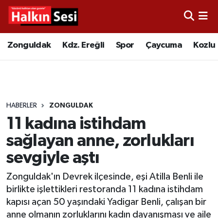
Foto Galeri
Zonguldak
Merkez Nöbetçi Eczaneler
Zonguldak
Kdz. Ereğli
Spor
Çaycuma
Kozlu
Video
Çaycuma
Merkez Hava Durumu
Yazarlar
KDZ. Ereğli
Merkez Trafik Yoğunluk Haritası
HABERLER
ZONGULDAK
Kozlu
Süper Lig Puan Durumu ve Fikstür
11 kadına istihdam
Alaplı
Tüm Manşetler
sağlayan anne, zorlukları
sevgiyle aştı
Asayiş
Son Dakika Haberleri
Zonguldak'ın Devrek ilçesinde, eşi Atilla Benli ile
Bartın
Haber Arşivi
birlikte işlettikleri restoranda 11 kadına istihdam
kapısı açan 50 yaşındaki Yadigar Benli, çalışan bir
Karabük
anne olmanın zorluklarını kadın dayanışması ve aile