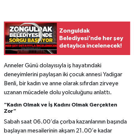
Gökçebey
GÜNDEM
Zonguldak
Belediyesi’nde her şey
İş ilanı
detaylıca incelenecek!
Kilimli
Anneler Günü dolayısıyla iş hayatındaki
deneyimlerini paylaşan iki çocuk annesi Yadigar
Kültür - Sanat
Benli, bir kadın ve anne olarak sıfırdan zirveye
MAGAZİN
uzanan mücadele dolu yolculuğunu anlattı.
"Kadın Olmak ve İş Kadını Olmak Gerçekten
Politika
Zor"
Resmi İlan
Sabah saat 06.00’da çorba kazanlarının başında
başlayan mesailerinin akşam 21.00’e kadar