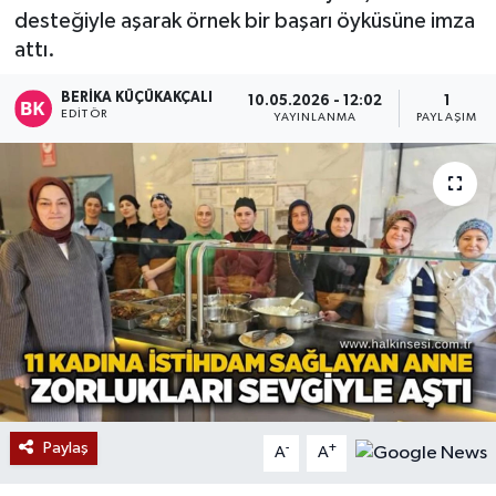
desteğiyle aşarak örnek bir başarı öyküsüne imza
Devrek
attı.
Bolu
BERIKA KÜÇÜKAKÇALI
10.05.2026 - 12:02
1
EDITÖR
YAYINLANMA
PAYLAŞIM
ÇEVRE
BİLİM VE TEKNOLOJİ
DUNYA
Düzce
Eğitim
Ekonomi
Paylaş
-
+
A
A
Genel