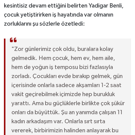
Röportaj
kesintisiz devam ettiğini belirten Yadigar Benli,
çocuk yetiştirirken iş hayatında var olmanın
Sağlık
zorluklarını şu sözlerle özetledi:
SİYASET
Spor
"Zor günlerimiz çok oldu, buralara kolay
gelmedik. Hem çocuk, hem ev, hem aile,
Ulusal
hem de yoğun iş temposu bizi fazlasıyla
zorladı. Çocukları evde bırakıp gelmek, gün
Yaşam
içerisinde onlarla sadece akşamları 1-2 saat
vakit geçirebilmek içimizde hep burukluk
yarattı. Ama bu güçlüklerle birlikte çok şükür
onları da büyüttük. Şu an yanımda çalışan 11
kadın arkadaşım var. Onlarla sırt sırta
vererek, birbirimizin halinden anlayarak bu