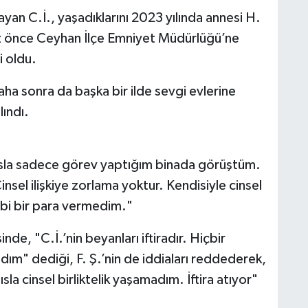
an C.İ., yaşadıklarını 2023 yılında annesi H.
kız önce Ceyhan İlçe Emniyet Müdürlüğü’ne
i oldu.
ha sonra da başka bir ilde sevgi evlerine
lındı.
ahısla sadece görev yaptığım binada görüştüm.
nsel ilişkiye zorlama yoktur. Kendisiyle cinsel
ibi bir para vermedim."
nde, "C.İ.’nin beyanları iftiradır. Hiçbir
adım" dediği, F. Ş.’nin de iddiaları reddederek,
a cinsel birliktelik yaşamadım. İftira atıyor"