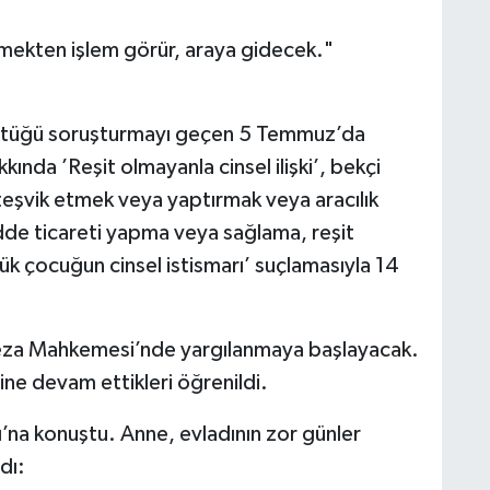
etmekten işlem görür, araya gidecek."
üttüğü soruşturmayı geçen 5 Temmuz’da
ında ’Reşit olmayanla cinsel ilişki’, bekçi
teşvik etmek veya yaptırmak veya aracılık
dde ticareti yapma veya sağlama, reşit
çük çocuğun cinsel istismarı’ suçlamasıyla 14
eza Mahkemesi’nde yargılanmaya başlayacak.
ne devam ettikleri öğrenildi.
sı’na konuştu. Anne, evladının zor günler
dı: