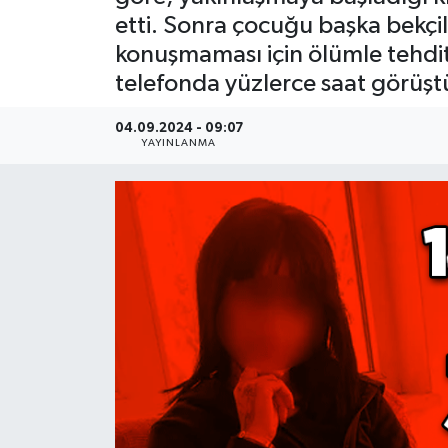
etti. Sonra çocuğu başka bekçile
Devrek
konuşmaması için ölümle tehdit 
telefonda yüzlerce saat görüştük
Bolu
04.09.2024 - 09:07
ÇEVRE
YAYINLANMA
BİLİM VE TEKNOLOJİ
DUNYA
Düzce
Eğitim
Ekonomi
Genel