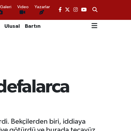
Galeri
Video
Yazarlar
Ulusal
Bartın
defalarca
di. Bekçilerden biri, iddiaya
ziye götürdü ve burada tecavüz