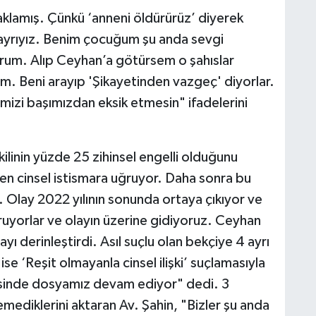
klamış. Çünkü ‘anneni öldürürüz’ diyerek
z ayrıyız. Benim çocuğum şu anda sevgi
orum. Alıp Ceyhan’a götürsem o şahıslar
. Beni arayıp 'Şikayetinden vazgeç' diyorlar.
izi başımızdan eksik etmesin" ifadelerini
ilinin yüzde 25 zihinsel engelli olduğunu
en cinsel istismara uğruyor. Daha sonra bu
. Olay 2022 yılının sonunda ortaya çıkıyor ve
uruyorlar ve olayın üzerine gidiyoruz. Ceyhan
ı derinleştirdi. Asıl suçlu olan bekçiye 4 ayrı
ise ‘Reşit olmayanla cinsel ilişki’ suçlamasıyla
esinde dosyamız devam ediyor" dedi. 3
ediklerini aktaran Av. Şahin, "Bizler şu anda