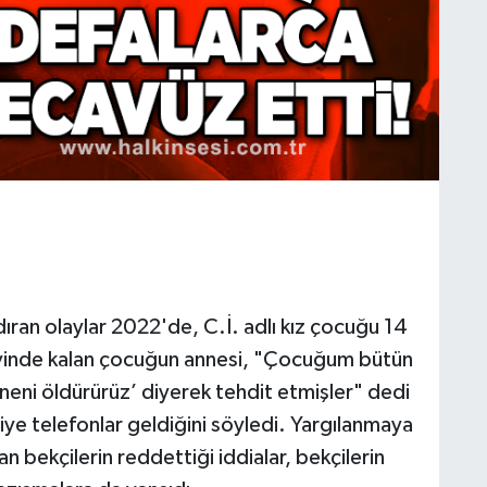
ran olaylar 2022'de, C.İ. adlı kız çocuğu 14
evinde kalan çocuğun annesi, "Çocuğum bütün
neni öldürürüz’ diyerek tehdit etmişler" dedi
ye telefonlar geldiğini söyledi. Yargılanmaya
bekçilerin reddettiği iddialar, bekçilerin