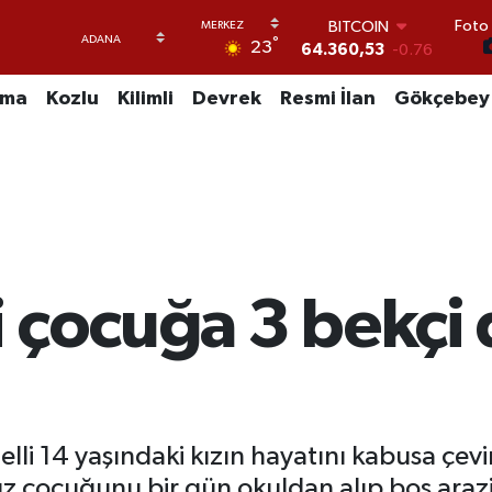
BITCOIN
64.360,53
-0.76
Foto 
°
23
DOLAR
47,7143
0.16
EURO
uma
Kozlu
Kilimli
Devrek
Resmi İlan
Gökçebey
55,0317
-0.02
STERLİN
64,2463
0.07
GRAM ALTIN
6574.81
1.44
BİST100
13.887
64
 çocuğa 3 bekçi 
lli 14 yaşındaki kızın hayatını kabusa çevir
ız çocuğunu bir gün okuldan alıp boş ara