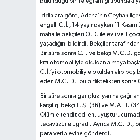
bulunduğu bir Telegram grubundaki ya
Röportaj
İddialara göre, Adana’nın Ceyhan ilçe
Sağlık
engelli C.İ., 14 yaşındayken 11 Kasım
SİYASET
mahalle bekçileri O.D. ile evli ve 1 ço
yaşadığını bildirdi. Bekçiler tarafından
Spor
Bir süre sonra C.İ. ve bekçi M.C.D. 
kızı otomobiliyle okuldan almaya başla
Ulusal
C.İ.’yi otomobiliyle okuldan alıp boş
eden M.C. D., bu birliktelikten sonra C
Yaşam
Bir süre sonra genç kızı yanına çağır
karşılığı bekçi F. Ş. (36) ve M.A. T. (34)
Ölümle tehdit edilen, uyuşturucu madd
tecavüzüne uğradı. Ayrıca M.C. D., bi
para verip evine gönderdi.