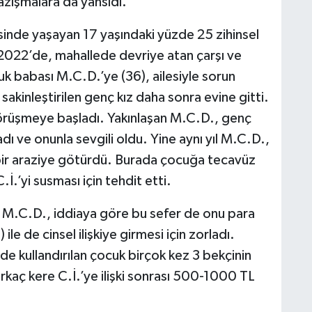
zışmalara da yansıdı.
sinde yaşayan 17 yaşındaki yüzde 25 zihinsel
 2022’de, mahallede devriye atan çarşı ve
cuk babası M.C.D.’ye (36), ailesiyle sorun
 sakinleştirilen genç kız daha sonra evine gitti.
görüşmeye başladı. Yakınlaşan M.C.D., genç
dı ve onunla sevgili oldu. Yine aynı yıl M.C.D.,
 bir araziye götürdü. Burada çocuğa tecavüz
.İ.’yi susması için tehdit etti.
an M.C.D., iddiaya göre bu sefer de onu para
 ile de cinsel ilişkiye girmesi için zorladı.
e kullandırılan çocuk birçok kez 3 bekçinin
rkaç kere C.İ.’ye ilişki sonrası 500-1000 TL