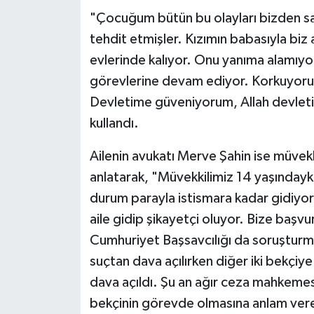
"Çocuğum bütün bu olayları bizden sa
tehdit etmişler. Kızımın babasıyla bi
evlerinde kalıyor. Onu yanıma alamıy
görevlerine devam ediyor. Korkuyorum
Devletime güveniyorum, Allah devletim
kullandı.
Ailenin avukatı Merve Şahin ise müvekk
anlatarak, "Müvekkilimiz 14 yaşındayk
durum parayla istismara kadar gidiyor
aile gidip şikayetçi oluyor. Bize başv
Cumhuriyet Başsavcılığı da soruşturmay
suçtan dava açılırken diğer iki bekçiye 
dava açıldı. Şu an ağır ceza mahkem
bekçinin görevde olmasına anlam verem