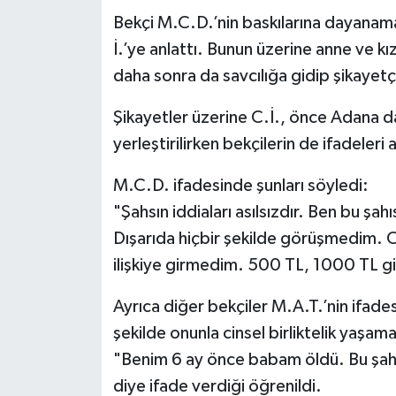
Bekçi M.C.D.’nin baskılarına dayanamay
İ.’ye anlattı. Bunun üzerine anne ve 
daha sonra da savcılığa gidip şikayetç
Şikayetler üzerine C.İ., önce Adana da
yerleştirilirken bekçilerin de ifadeleri a
M.C.D. ifadesinde şunları söyledi:
"Şahsın iddiaları asılsızdır. Ben bu ş
Dışarıda hiçbir şekilde görüşmedim. Ci
ilişkiye girmedim. 500 TL, 1000 TL g
Ayrıca diğer bekçiler M.A.T.’nin ifadesi
şekilde onunla cinsel birliktelik yaşam
"Benim 6 ay önce babam öldü. Bu şahısl
diye ifade verdiği öğrenildi.