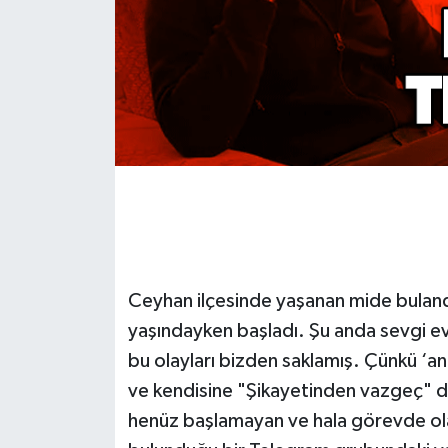
Gökçebey
GÜNDEM
İş ilanı
Kilimli
Kültür - Sanat
Ceyhan ilçesinde yaşanan mide bulandı
MAGAZİN
yaşındayken başladı. Şu anda sevgi 
Politika
bu olayları bizden saklamış. Çünkü ‘an
ve kendisine "Şikayetinden vazgeç" di
Resmi İlan
henüz başlamayan ve hala görevde olan 