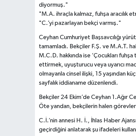
diyormuş."
"M.A. ihraçla kalmaz, fuhşa aracılık 
"C.’yi pazarlayan bekçi varmış."
Ceyhan Cumhuriyet Başsavcılığı yür
tamamladı. Bekçiler F.Ş. ve M.A.T. hakk
M.C.D. hakkında ise ‘Çocukları fuhşa 
ettirmek, uyuşturucu veya uyarıcı ma
olmayanla cinsel ilişki, 15 yaşından kü
sayfalık iddianame düzenlendi.
Bekçiler 24 Ekim’de Ceyhan 1.Ağır C
Öte yandan, bekçilerin halen görevleri
C.İ.’nin annesi H. İ., İhlas Haber Ajan
geçirdiğini anlatarak şu ifadeleri kullan