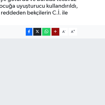
 Çocuğa uyuşturucu kullandırıldı,
reddeden bekçilerin C.İ. ile
-
+
A
A