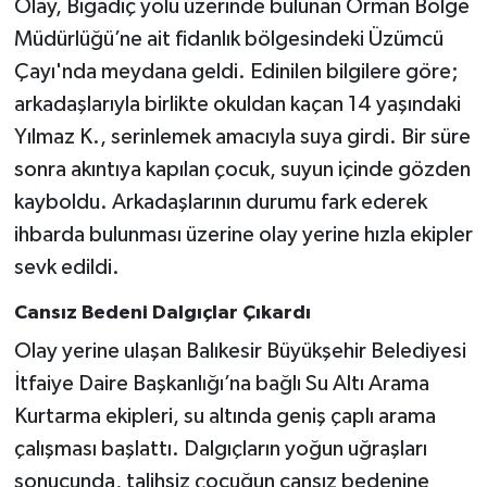
Olay, Bigadiç yolu üzerinde bulunan Orman Bölge
Müdürlüğü’ne ait fidanlık bölgesindeki Üzümcü
Gökçebey
Çayı'nda meydana geldi. Edinilen bilgilere göre;
arkadaşlarıyla birlikte okuldan kaçan 14 yaşındaki
GÜNDEM
Yılmaz K., serinlemek amacıyla suya girdi. Bir süre
İş ilanı
sonra akıntıya kapılan çocuk, suyun içinde gözden
kayboldu. Arkadaşlarının durumu fark ederek
Kilimli
ihbarda bulunması üzerine olay yerine hızla ekipler
sevk edildi.
Kültür - Sanat
Cansız Bedeni Dalgıçlar Çıkardı
MAGAZİN
Olay yerine ulaşan Balıkesir Büyükşehir Belediyesi
İtfaiye Daire Başkanlığı’na bağlı Su Altı Arama
Politika
Kurtarma ekipleri, su altında geniş çaplı arama
Resmi İlan
çalışması başlattı. Dalgıçların yoğun uğraşları
sonucunda, talihsiz çocuğun cansız bedenine