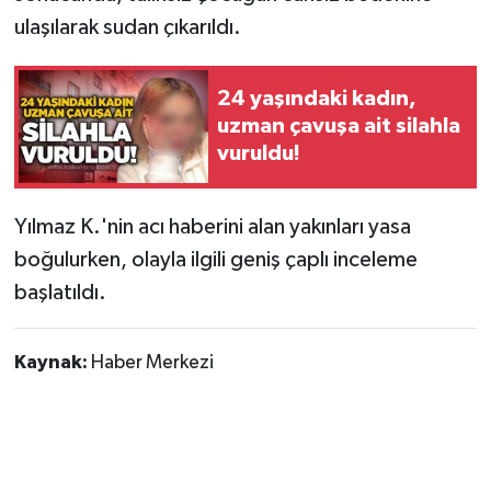
Röportaj
ulaşılarak sudan çıkarıldı.
Sağlık
24 yaşındaki kadın,
SİYASET
uzman çavuşa ait silahla
vuruldu!
Spor
Yılmaz K.'nin acı haberini alan yakınları yasa
Ulusal
boğulurken, olayla ilgili geniş çaplı inceleme
Yaşam
başlatıldı.
Kaynak:
Haber Merkezi