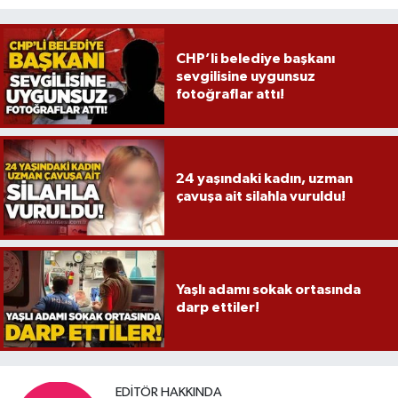
CHP’li belediye başkanı
sevgilisine uygunsuz
fotoğraflar attı!
24 yaşındaki kadın, uzman
çavuşa ait silahla vuruldu!
Yaşlı adamı sokak ortasında
darp ettiler!
EDITÖR HAKKINDA