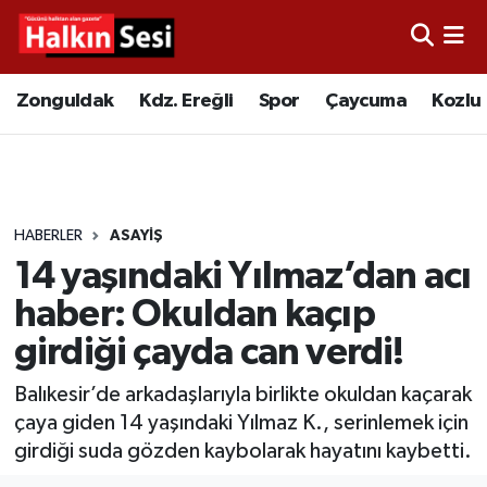
Foto Galeri
Zonguldak
Merkez Nöbetçi Eczaneler
Zonguldak
Kdz. Ereğli
Spor
Çaycuma
Kozlu
Video
Çaycuma
Merkez Hava Durumu
Yazarlar
KDZ. Ereğli
Merkez Trafik Yoğunluk Haritası
HABERLER
ASAYIŞ
Kozlu
Süper Lig Puan Durumu ve Fikstür
14 yaşındaki Yılmaz’dan acı
Alaplı
Tüm Manşetler
haber: Okuldan kaçıp
girdiği çayda can verdi!
Asayiş
Son Dakika Haberleri
Balıkesir’de arkadaşlarıyla birlikte okuldan kaçarak
Bartın
Haber Arşivi
çaya giden 14 yaşındaki Yılmaz K., serinlemek için
girdiği suda gözden kaybolarak hayatını kaybetti.
Karabük