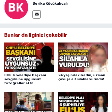
Berika Küçükakçalı
Bunlar da ilginizi çekebilir
CHP’li belediye başkanı
24 yaşındaki kadın, uzman
sevgilisine uygunsuz
çavuşa ait silahla vuruldu!
fotoğraflar attı!