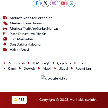
Merkez Nöbetçi Eczaneler
Merkez Hava Durumu
Merkez Trafik Yoğunluk Haritası
Puan Durumu ve Fikstür
Tüm Manşetler
Son Dakika Haberleri
Haber Arşivi
Zonguldak
KDZ. Ereğli
Çaycuma
Kozlu
Kilimli
Devrek
Alaplı
Ulusal
Resmi İlan
RSS
Copyright © 2023. Her hakkı saklıdır.