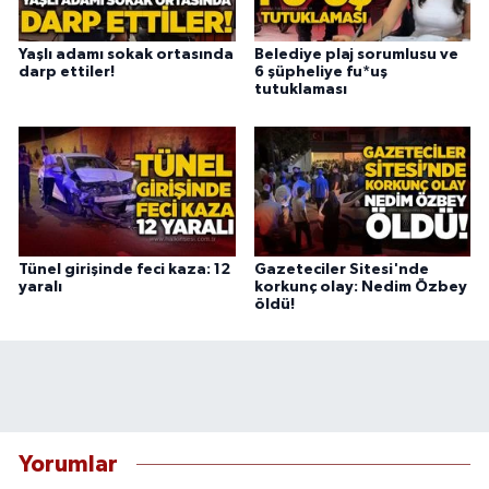
Yaşlı adamı sokak ortasında
Belediye plaj sorumlusu ve
darp ettiler!
6 şüpheliye fu*uş
tutuklaması
Tünel girişinde feci kaza: 12
Gazeteciler Sitesi'nde
yaralı
korkunç olay: Nedim Özbey
öldü!
Yorumlar