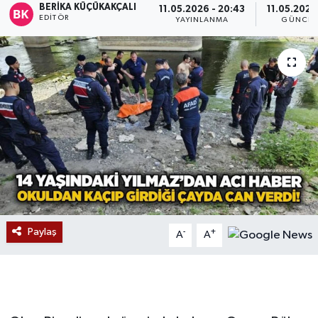
BERIKA KÜÇÜKAKÇALI
11.05.2026 - 20:43
11.05.2026
EDITÖR
YAYINLANMA
GÜNCEL
Devrek
Bolu
ÇEVRE
BİLİM VE TEKNOLOJİ
DUNYA
Düzce
Paylaş
-
+
A
A
Eğitim
Ekonomi
Genel