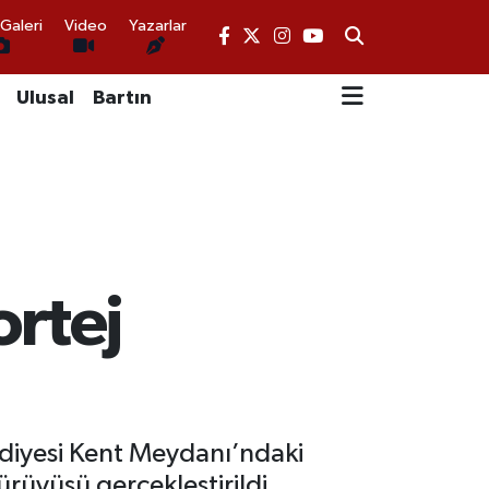
Galeri
Video
Yazarlar
Ulusal
Bartın
ortej
ediyesi Kent Meydanı’ndaki
rüyüşü gerçekleştirildi.