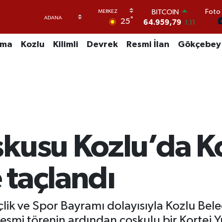
Foto 
DOLAR
°
25
47,7436
0.18
EURO
55,2510
0.32
uma
Kozlu
Kilimli
Devrek
Resmi İlan
Gökçebey
STERLİN
64,4811
0.38
GRAM ALTIN
6660.55
0.03
BİST100
13.779
-14
BITCOIN
64.959,79
1.11
şkusu Kozlu’da K
 taçlandı
ik ve Spor Bayramı dolayısıyla Kozlu Bel
smi törenin ardından coşkulu bir Kortej Yü