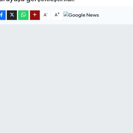
-
+
A
A