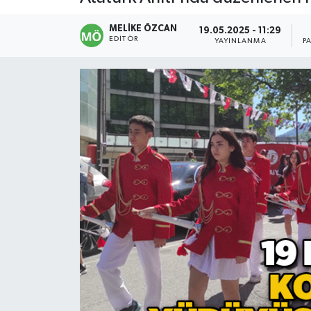
Devrek
MELIKE ÖZCAN
19.05.2025 - 11:29
EDITÖR
YAYINLANMA
P
Bolu
ÇEVRE
BİLİM VE TEKNOLOJİ
DUNYA
Düzce
Eğitim
Ekonomi
Genel