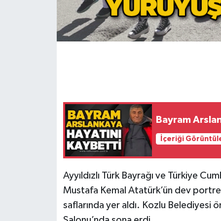
Gökçebey
GÜNDEM
İş ilanı
Kilimli
Bayram Arslan
Kültür - Sanat
İçeriği Görüntül
MAGAZİN
Politika
Ayyıldızlı Türk Bayrağı ve Türkiye Cu
Mustafa Kemal Atatürk’ün dev portres
Resmi İlan
saflarında yer aldı. Kozlu Belediyesi
Salonu’nda sona erdi.