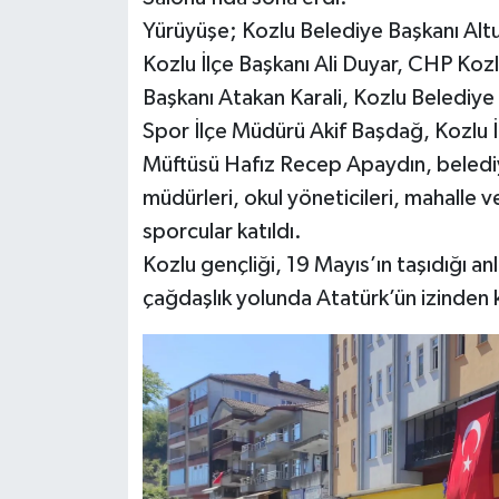
Röportaj
Yürüyüşe; Kozlu Belediye Başkanı Alt
Kozlu İlçe Başkanı Ali Duyar, CHP Koz
Sağlık
Başkanı Atakan Karali, Kozlu Belediye 
SİYASET
Spor İlçe Müdürü Akif Başdağ, Kozlu İ
Müftüsü Hafız Recep Apaydın, belediye
Spor
müdürleri, okul yöneticileri, mahalle 
sporcular katıldı.
Ulusal
Kozlu gençliği, 19 Mayıs’ın taşıdığı a
Yaşam
çağdaşlık yolunda Atatürk’ün izinden ka