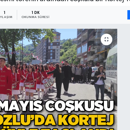
1
1 DK
AYLAŞIM
OKUNMA SÜRESI