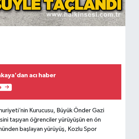
kaya'dan acı haber
e
mhuriyeti’nin Kurucusu, Büyük Önder Gazi
ini taşıyan öğrenciler yürüyüşün en ön
 önünden başlayan yürüyüş, Kozlu Spor