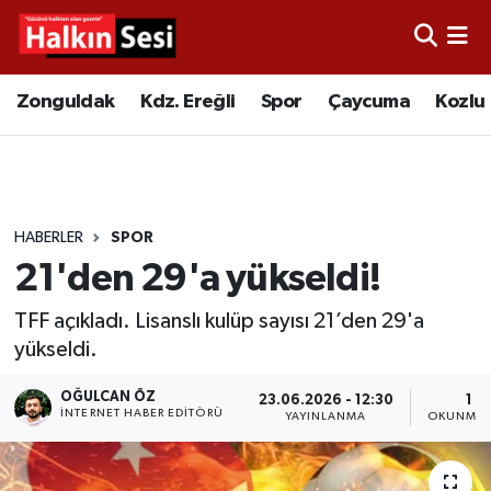
Foto Galeri
Zonguldak
Merkez Nöbetçi Eczaneler
Zonguldak
Kdz. Ereğli
Spor
Çaycuma
Kozlu
Video
Çaycuma
Merkez Hava Durumu
Yazarlar
KDZ. Ereğli
Merkez Trafik Yoğunluk Haritası
HABERLER
SPOR
Kozlu
Süper Lig Puan Durumu ve Fikstür
21'den 29'a yükseldi!
Alaplı
Tüm Manşetler
TFF açıkladı. Lisanslı kulüp sayısı 21’den 29'a
yükseldi.
Asayiş
Son Dakika Haberleri
OĞULCAN ÖZ
23.06.2026 - 12:30
1 D
İNTERNET HABER EDITÖRÜ
Bartın
Haber Arşivi
YAYINLANMA
OKUNMA 
Karabük