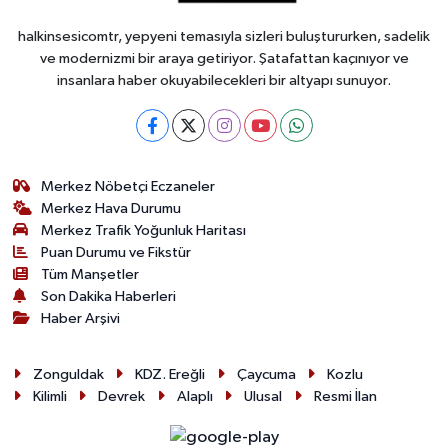
halkinsesicomtr, yepyeni temasıyla sizleri buluştururken, sadelik
ve modernizmi bir araya getiriyor. Şatafattan kaçınıyor ve
insanlara haber okuyabilecekleri bir altyapı sunuyor.
Merkez Nöbetçi Eczaneler
Merkez Hava Durumu
Merkez Trafik Yoğunluk Haritası
Puan Durumu ve Fikstür
Tüm Manşetler
Son Dakika Haberleri
Haber Arşivi
Zonguldak
KDZ. Ereğli
Çaycuma
Kozlu
Kilimli
Devrek
Alaplı
Ulusal
Resmi İlan