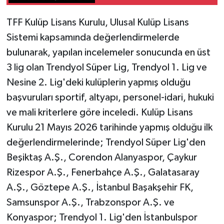
TFF Kulüp Lisans Kurulu, Ulusal Kulüp Lisans
Gökçebey
Sistemi kapsamında değerlendirmelerde
GÜNDEM
bulunarak, yapılan incelemeler sonucunda en üst
3 lig olan Trendyol Süper Lig, Trendyol 1. Lig ve
İş ilanı
Nesine 2. Lig'deki kulüplerin yapmış olduğu
başvuruları sportif, altyapı, personel-idari, hukuki
Kilimli
ve mali kriterlere göre inceledi. Kulüp Lisans
Kültür - Sanat
Kurulu 21 Mayıs 2026 tarihinde yapmış olduğu ilk
değerlendirmelerinde; Trendyol Süper Lig'den
MAGAZİN
Beşiktaş A.Ş., Corendon Alanyaspor, Çaykur
Rizespor A.Ş., Fenerbahçe A.Ş., Galatasaray
Politika
A.Ş., Göztepe A.Ş., İstanbul Başakşehir FK,
Resmi İlan
Samsunspor A.Ş., Trabzonspor A.Ş. ve
Konyaspor; Trendyol 1. Lig'den İstanbulspor