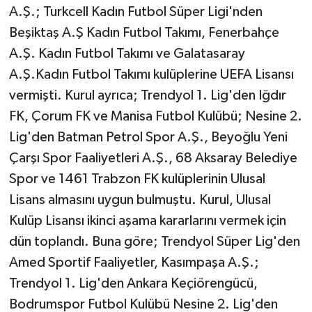
Röportaj
A.Ş.; Turkcell Kadın Futbol Süper Ligi'nden
Beşiktaş A.Ş Kadın Futbol Takımı, Fenerbahçe
Sağlık
A.Ş. Kadın Futbol Takımı ve Galatasaray
A.Ş.Kadın Futbol Takımı kulüplerine UEFA Lisansı
SİYASET
vermişti. Kurul ayrıca; Trendyol 1. Lig'den Iğdır
Spor
FK, Çorum FK ve Manisa Futbol Kulübü; Nesine 2.
Lig'den Batman Petrol Spor A.Ş., Beyoğlu Yeni
Ulusal
Çarşı Spor Faaliyetleri A.Ş., 68 Aksaray Belediye
Spor ve 1461 Trabzon FK kulüplerinin Ulusal
Yaşam
Lisans almasını uygun bulmuştu. Kurul, Ulusal
Kulüp Lisansı ikinci aşama kararlarını vermek için
dün toplandı. Buna göre; Trendyol Süper Lig'den
Amed Sportif Faaliyetler, Kasımpaşa A.Ş.;
Trendyol 1. Lig'den Ankara Keçiörengücü,
Bodrumspor Futbol Kulübü Nesine 2. Lig'den