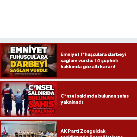
Emniyet f*huşçulara darbeyi
sağlam vurdu: 14 şüpheli
hakkında gözaltı kararı!
C*nsel saldırıda bulunan şahıs
yakalandı
AK Parti Zonguldak