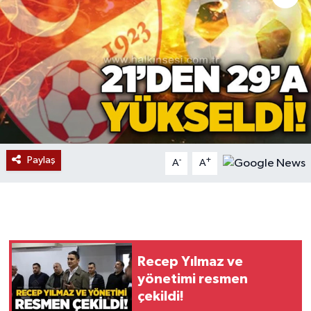
Devrek
Bolu
ÇEVRE
BİLİM VE TEKNOLOJİ
Paylaş
-
+
A
A
DUNYA
Düzce
Eğitim
Recep Yılmaz ve
Ekonomi
yönetimi resmen
çekildi!
Genel