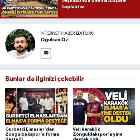
teşkilatında önemli istişare
toplantısı
İNTERNET HABER EDITÖRÜ
Oğulcan Öz
Bunlar da ilginizi çekebilir
Gurbetçi Elmaslar'dan
Veli Karakök
Zonguldakspor'a forma
Zonguldakspor'a yine
desteği
destek oldu