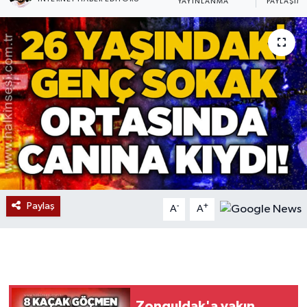
YAYINLANMA
PAYLAŞIM
Devrek
Bolu
ÇEVRE
BİLİM VE TEKNOLOJİ
DUNYA
Düzce
Paylaş
-
+
A
A
Eğitim
Ekonomi
Genel
Zonguldak'a yakın