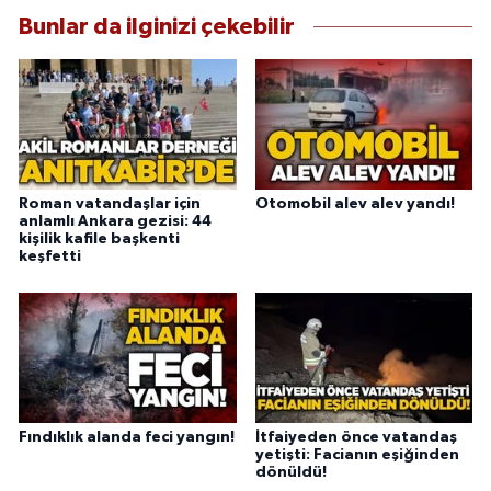
Bunlar da ilginizi çekebilir
Roman vatandaşlar için
Otomobil alev alev yandı!
anlamlı Ankara gezisi: 44
kişilik kafile başkenti
keşfetti
Fındıklık alanda feci yangın!
İtfaiyeden önce vatandaş
yetişti: Facianın eşiğinden
dönüldü!