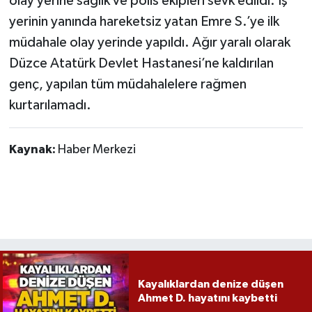
olay yerine sağlık ve polis ekipleri sevk edildi. İş
Röportaj
yerinin yanında hareketsiz yatan Emre S.’ye ilk
Sağlık
müdahale olay yerinde yapıldı. Ağır yaralı olarak
Düzce Atatürk Devlet Hastanesi’ne kaldırılan
SİYASET
genç, yapılan tüm müdahalelere rağmen
kurtarılamadı.
Spor
Ulusal
Kaynak:
Haber Merkezi
Yaşam
Kayalıklardan denize düşen
Ahmet D. hayatını kaybetti