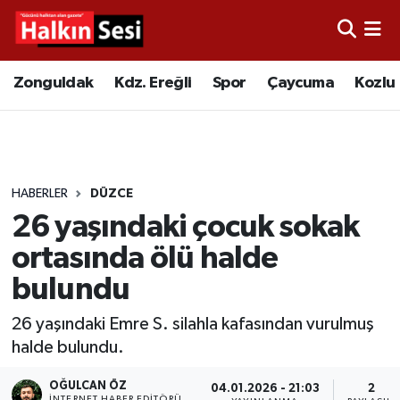
Foto Galeri
Zonguldak
Merkez Nöbetçi Eczaneler
Zonguldak
Kdz. Ereğli
Spor
Çaycuma
Kozlu
Video
Çaycuma
Merkez Hava Durumu
Yazarlar
KDZ. Ereğli
Merkez Trafik Yoğunluk Haritası
HABERLER
DÜZCE
Kozlu
Süper Lig Puan Durumu ve Fikstür
26 yaşındaki çocuk sokak
Alaplı
Tüm Manşetler
ortasında ölü halde
bulundu
Asayiş
Son Dakika Haberleri
26 yaşındaki Emre S. silahla kafasından vurulmuş
Bartın
Haber Arşivi
halde bulundu.
Karabük
OĞULCAN ÖZ
04.01.2026 - 21:03
2
İNTERNET HABER EDITÖRÜ