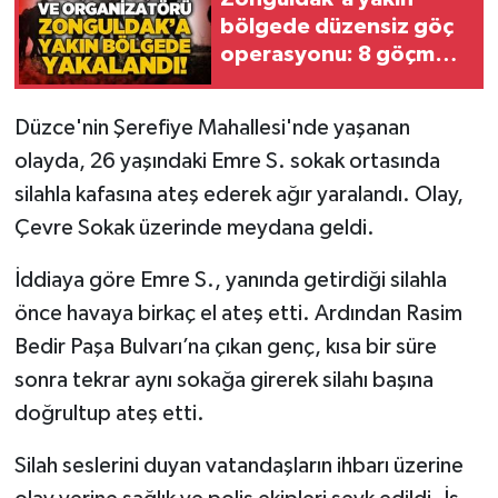
bölgede düzensiz göç
Gökçebey
operasyonu: 8 göçmen
ve 1 organizasyon
yakalandı!
GÜNDEM
Düzce'nin Şerefiye Mahallesi'nde yaşanan
olayda, 26 yaşındaki Emre S. sokak ortasında
İş ilanı
silahla kafasına ateş ederek ağır yaralandı. Olay,
Kilimli
Çevre Sokak üzerinde meydana geldi.
Kültür - Sanat
İddiaya göre Emre S., yanında getirdiği silahla
önce havaya birkaç el ateş etti. Ardından Rasim
MAGAZİN
Bedir Paşa Bulvarı’na çıkan genç, kısa bir süre
sonra tekrar aynı sokağa girerek silahı başına
Politika
doğrultup ateş etti.
Resmi İlan
Silah seslerini duyan vatandaşların ihbarı üzerine