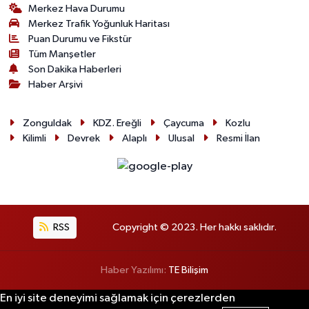
Merkez Hava Durumu
Merkez Trafik Yoğunluk Haritası
Puan Durumu ve Fikstür
Tüm Manşetler
Son Dakika Haberleri
Haber Arşivi
Zonguldak
KDZ. Ereğli
Çaycuma
Kozlu
Kilimli
Devrek
Alaplı
Ulusal
Resmi İlan
RSS
Copyright © 2023. Her hakkı saklıdır.
Haber Yazılımı:
TE Bilişim
En iyi site deneyimi sağlamak için çerezlerden