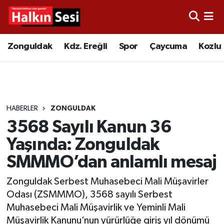
Foto Galeri
Zonguldak
Merkez Nöbetçi Eczaneler
Zonguldak
Kdz. Ereğli
Spor
Çaycuma
Kozlu
Video
Çaycuma
Merkez Hava Durumu
Yazarlar
KDZ. Ereğli
Merkez Trafik Yoğunluk Haritası
HABERLER
ZONGULDAK
Kozlu
Süper Lig Puan Durumu ve Fikstür
3568 Sayılı Kanun 36
Alaplı
Tüm Manşetler
Yaşında: Zonguldak
SMMMO’dan anlamlı mesaj
Asayiş
Son Dakika Haberleri
Zonguldak Serbest Muhasebeci Mali Müşavirler
Bartın
Haber Arşivi
Odası (ZSMMMO), 3568 sayılı Serbest
Muhasebeci Mali Müşavirlik ve Yeminli Mali
Karabük
Müşavirlik Kanunu’nun yürürlüğe giriş yıl dönümü