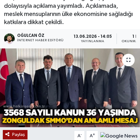
dolayısıyla açıklama yayımladı. Açıklamada,
Devrek
meslek mensuplarının ülke ekonomisine sağladığı
katkılara dikkat çekildi.
Bolu
OĞULCAN ÖZ
13.06.2026 - 14:05
1 D
İNTERNET HABER EDITÖRÜ
YAYINLANMA
OKUNMA 
ÇEVRE
BİLİM VE TEKNOLOJİ
DUNYA
Düzce
Eğitim
Ekonomi
Paylaş
-
+
A
A
Genel