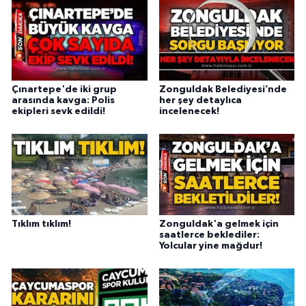
Çınartepe'de iki grup
Zonguldak Belediyesi’nde
arasında kavga: Polis
her şey detaylıca
ekipleri sevk edildi!
incelenecek!
Tıklım tıklım!
Zonguldak'a gelmek için
saatlerce beklediler:
Yolcular yine mağdur!