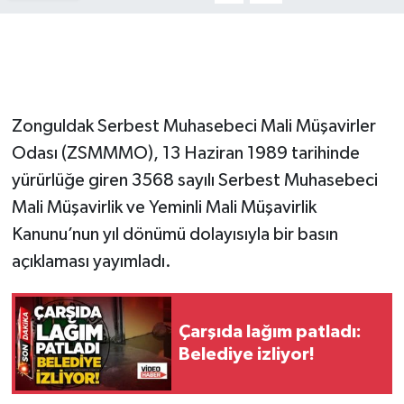
Gökçebey
GÜNDEM
Zonguldak Serbest Muhasebeci Mali Müşavirler
İş ilanı
Odası (ZSMMMO), 13 Haziran 1989 tarihinde
yürürlüğe giren 3568 sayılı Serbest Muhasebeci
Kilimli
Mali Müşavirlik ve Yeminli Mali Müşavirlik
Kültür - Sanat
Kanunu’nun yıl dönümü dolayısıyla bir basın
açıklaması yayımladı.
MAGAZİN
Politika
Çarşıda lağım patladı:
Belediye izliyor!
Resmi İlan