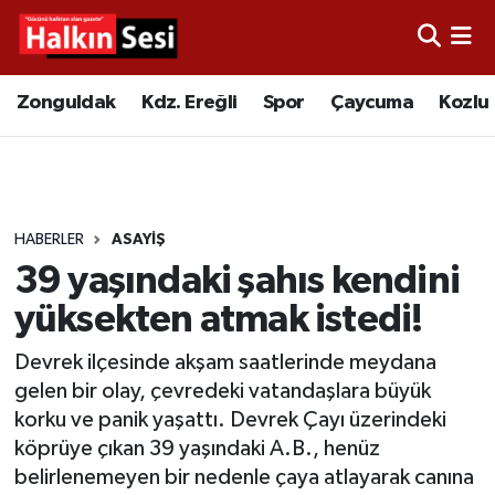
Foto Galeri
Zonguldak
Merkez Nöbetçi Eczaneler
Zonguldak
Kdz. Ereğli
Spor
Çaycuma
Kozlu
Video
Çaycuma
Merkez Hava Durumu
Yazarlar
KDZ. Ereğli
Merkez Trafik Yoğunluk Haritası
HABERLER
ASAYIŞ
Kozlu
Süper Lig Puan Durumu ve Fikstür
39 yaşındaki şahıs kendini
Alaplı
Tüm Manşetler
yüksekten atmak istedi!
Devrek ilçesinde akşam saatlerinde meydana
Asayiş
Son Dakika Haberleri
gelen bir olay, çevredeki vatandaşlara büyük
korku ve panik yaşattı. Devrek Çayı üzerindeki
Bartın
Haber Arşivi
köprüye çıkan 39 yaşındaki A.B., henüz
belirlenemeyen bir nedenle çaya atlayarak canına
Karabük