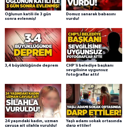
Oğlunun katili ile 3 gün
Domuz sanarak babasını
sonra evlenmiş!
vurdu!
3,4 büyüklüğünde deprem
CHP’li belediye başkanı
sevgilisine uygunsuz
fotoğraflar attı!
24 yaşındaki kadın, uzman
Yaşlı adamı sokak ortasında
çavuşa ait silahla vuruldu!
darp ettiler!