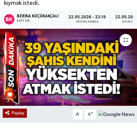
kıymak istedi.
Devrek
BERIKA KÜÇÜKAKÇALI
22.05.2026 - 23:19
22.05.2026
EDITÖR
YAYINLANMA
GÜNCEL
Bolu
ÇEVRE
BİLİM VE TEKNOLOJİ
DUNYA
Düzce
Eğitim
Paylaş
-
+
A
A
Ekonomi
Genel