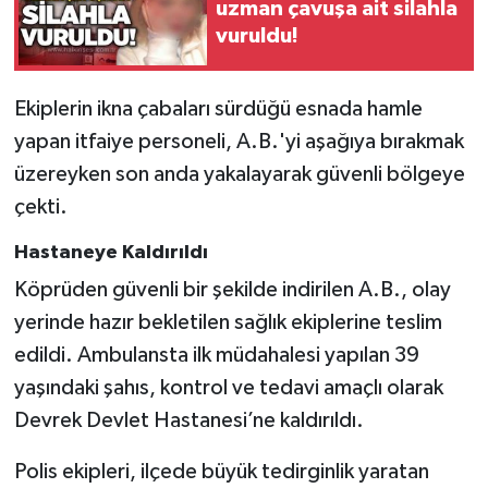
Röportaj
uzman çavuşa ait silahla
vuruldu!
Sağlık
Ekiplerin ikna çabaları sürdüğü esnada hamle
SİYASET
yapan itfaiye personeli, A.B.'yi aşağıya bırakmak
üzereyken son anda yakalayarak güvenli bölgeye
Spor
çekti.
Ulusal
Hastaneye Kaldırıldı
Yaşam
Köprüden güvenli bir şekilde indirilen A.B., olay
yerinde hazır bekletilen sağlık ekiplerine teslim
edildi. Ambulansta ilk müdahalesi yapılan 39
yaşındaki şahıs, kontrol ve tedavi amaçlı olarak
Devrek Devlet Hastanesi’ne kaldırıldı.
Polis ekipleri, ilçede büyük tedirginlik yaratan