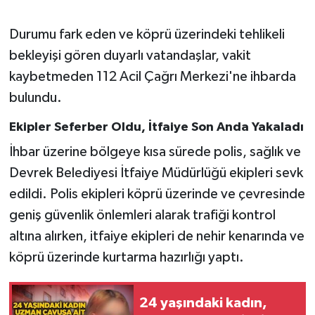
Gökçebey
Durumu fark eden ve köprü üzerindeki tehlikeli
bekleyişi gören duyarlı vatandaşlar, vakit
GÜNDEM
kaybetmeden 112 Acil Çağrı Merkezi'ne ihbarda
bulundu.
İş ilanı
Ekipler Seferber Oldu, İtfaiye Son Anda Yakaladı
Kilimli
İhbar üzerine bölgeye kısa sürede polis, sağlık ve
Devrek Belediyesi İtfaiye Müdürlüğü ekipleri sevk
Kültür - Sanat
edildi. Polis ekipleri köprü üzerinde ve çevresinde
MAGAZİN
geniş güvenlik önlemleri alarak trafiği kontrol
altına alırken, itfaiye ekipleri de nehir kenarında ve
Politika
köprü üzerinde kurtarma hazırlığı yaptı.
Resmi İlan
24 yaşındaki kadın,