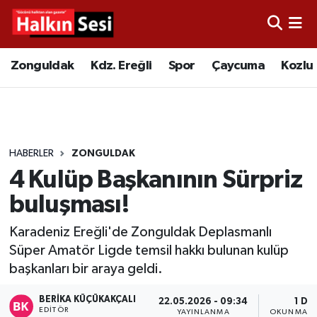
Foto Galeri
Zonguldak
Merkez Nöbetçi Eczaneler
Zonguldak
Kdz. Ereğli
Spor
Çaycuma
Kozlu
Video
Çaycuma
Merkez Hava Durumu
Yazarlar
KDZ. Ereğli
Merkez Trafik Yoğunluk Haritası
HABERLER
ZONGULDAK
Kozlu
Süper Lig Puan Durumu ve Fikstür
4 Kulüp Başkanının Sürpriz
Alaplı
Tüm Manşetler
buluşması!
Karadeniz Ereğli'de Zonguldak Deplasmanlı
Asayiş
Son Dakika Haberleri
Süper Amatör Ligde temsil hakkı bulunan kulüp
başkanları bir araya geldi.
Bartın
Haber Arşivi
BERIKA KÜÇÜKAKÇALI
22.05.2026 - 09:34
1 DK
Karabük
EDITÖR
YAYINLANMA
OKUNMA S