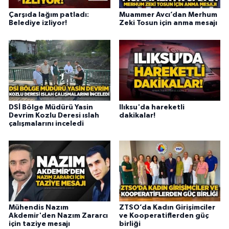
Çarşıda lağım patladı:
Muammer Avcı’dan Merhum
Belediye izliyor!
Zeki Tosun için anma mesajı
DSİ Bölge Müdürü Yasin
Ilıksu'da hareketli
Devrim Kozlu Deresi ıslah
dakikalar!
çalışmalarını inceledi
Mühendis Nazım
ZTSO’da Kadın Girişimciler
Akdemir'den Nazım Zararcı
ve Kooperatiflerden güç
için taziye mesajı
birliği