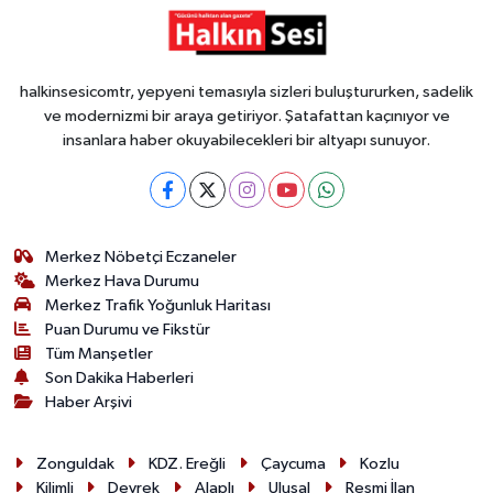
halkinsesicomtr, yepyeni temasıyla sizleri buluştururken, sadelik
ve modernizmi bir araya getiriyor. Şatafattan kaçınıyor ve
insanlara haber okuyabilecekleri bir altyapı sunuyor.
Merkez Nöbetçi Eczaneler
Merkez Hava Durumu
Merkez Trafik Yoğunluk Haritası
Puan Durumu ve Fikstür
Tüm Manşetler
Son Dakika Haberleri
Haber Arşivi
Zonguldak
KDZ. Ereğli
Çaycuma
Kozlu
Kilimli
Devrek
Alaplı
Ulusal
Resmi İlan