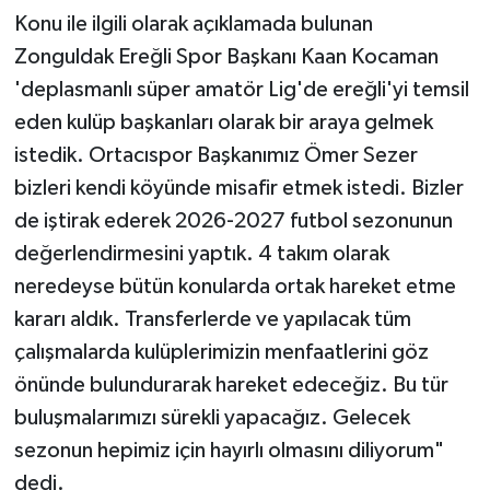
Röportaj
Konu ile ilgili olarak açıklamada bulunan
Zonguldak Ereğli Spor Başkanı Kaan Kocaman
Sağlık
'deplasmanlı süper amatör Lig'de ereğli'yi temsil
SİYASET
eden kulüp başkanları olarak bir araya gelmek
istedik. Ortacıspor Başkanımız Ömer Sezer
Spor
bizleri kendi köyünde misafir etmek istedi. Bizler
de iştirak ederek 2026-2027 futbol sezonunun
Ulusal
değerlendirmesini yaptık. 4 takım olarak
neredeyse bütün konularda ortak hareket etme
Yaşam
kararı aldık. Transferlerde ve yapılacak tüm
çalışmalarda kulüplerimizin menfaatlerini göz
önünde bulundurarak hareket edeceğiz. Bu tür
buluşmalarımızı sürekli yapacağız. Gelecek
sezonun hepimiz için hayırlı olmasını diliyorum"
dedi.