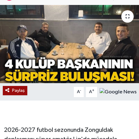
Devrek
Bolu
ÇEVRE
BİLİM VE TEKNOLOJİ
DUNYA
Düzce
Paylaş
-
+
A
A
Eğitim
Ekonomi
2026-2027 futbol sezonunda Zonguldak
Genel