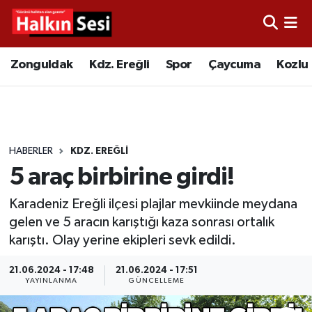
Foto Galeri
Zonguldak
Merkez Nöbetçi Eczaneler
Zonguldak
Kdz. Ereğli
Spor
Çaycuma
Kozlu
Video
Çaycuma
Merkez Hava Durumu
Yazarlar
KDZ. Ereğli
Merkez Trafik Yoğunluk Haritası
HABERLER
KDZ. EREĞLI
Kozlu
Süper Lig Puan Durumu ve Fikstür
5 araç birbirine girdi!
Alaplı
Tüm Manşetler
Karadeniz Ereğli ilçesi plajlar mevkiinde meydana
gelen ve 5 aracın karıştığı kaza sonrası ortalık
Asayiş
Son Dakika Haberleri
karıştı. Olay yerine ekipleri sevk edildi.
Bartın
Haber Arşivi
21.06.2024 - 17:48
21.06.2024 - 17:51
YAYINLANMA
GÜNCELLEME
Karabük