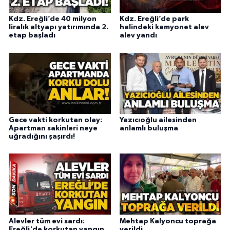
Kdz. Ereğli’de 40 milyon
Kdz. Ereğli’de park
liralık altyapı yatırımında 2.
halindeki kamyonet alev
etap başladı
alev yandı
Gece vakti korkutan olay:
Yazıcıoğlu ailesinden
Apartman sakinleri neye
anlamlı buluşma
uğradığını şaşırdı!
Alevler tüm evi sardı:
Mehtap Kalyoncu toprağa
Ereğli'de korkutan yangın
verildi