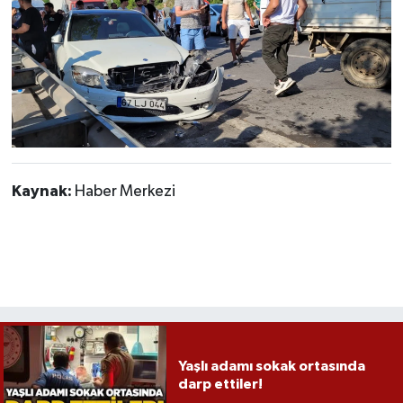
Gökçebey
GÜNDEM
İş ilanı
Kilimli
Kaynak:
Haber Merkezi
Kültür - Sanat
MAGAZİN
Politika
Resmi İlan
Yaşlı adamı sokak ortasında
darp ettiler!