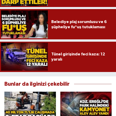
Röportaj
Sağlık
Belediye plaj sorumlusu ve 6
şüpheliye fu*uş tutuklaması
SİYASET
Spor
Tünel girişinde feci kaza: 12
Ulusal
yaralı
Yaşam
Bunlar da ilginizi çekebilir