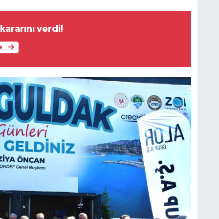
ararını verdi!
e