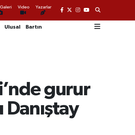
Galeri
Video
Yazarlar
Ulusal
Bartın
i’nde gurur
 Danıştay