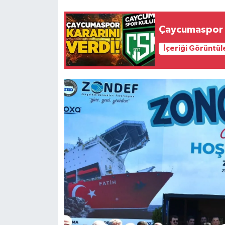
Çaycumaspor k
İçeriği Görüntül