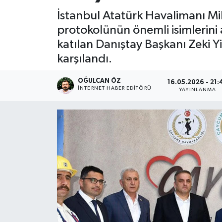
İstanbul Atatürk Havalimanı Mil
Devrek
protokolünün önemli isimlerini
katılan Danıştay Başkanı Zeki Yi
Bolu
karşılandı.
ÇEVRE
OĞULCAN ÖZ
16.05.2026 - 21:
İNTERNET HABER EDITÖRÜ
YAYINLANMA
BİLİM VE TEKNOLOJİ
DUNYA
Düzce
Eğitim
Ekonomi
Genel