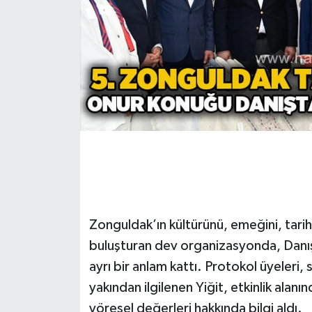
Gökçebey
GÜNDEM
İş ilanı
Kilimli
Kültür - Sanat
MAGAZİN
Zonguldak’ın kültürünü, emeğini, tari
buluşturan dev organizasyonda, Danış
Politika
ayrı bir anlam kattı. Protokol üyeleri, 
Resmi İlan
yakından ilgilenen Yiğit, etkinlik alan
yöresel değerleri hakkında bilgi aldı.