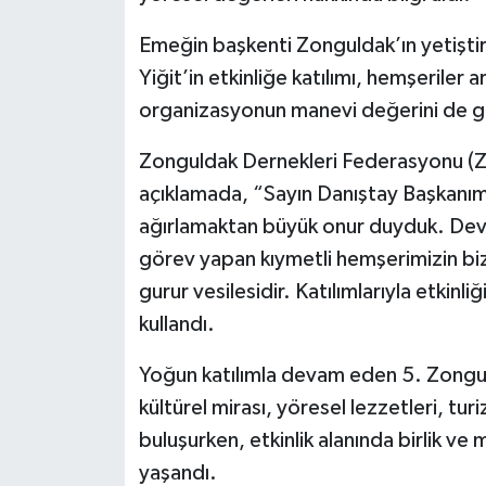
Röportaj
Emeğin başkenti Zonguldak’ın yetiştir
Sağlık
Yiğit’in etkinliğe katılımı, hemşerile
organizasyonun manevi değerini de g
SİYASET
Zonguldak Dernekleri Federasyonu (
Spor
açıklamada, “Sayın Danıştay Başkanımı
ağırlamaktan büyük onur duyduk. Devl
Ulusal
görev yapan kıymetli hemşerimizin bizl
Yaşam
gurur vesilesidir. Katılımlarıyla etkinl
kullandı.
Yoğun katılımla devam eden 5. Zongul
kültürel mirası, yöresel lezzetleri, tu
buluşurken, etkinlik alanında birlik v
yaşandı.