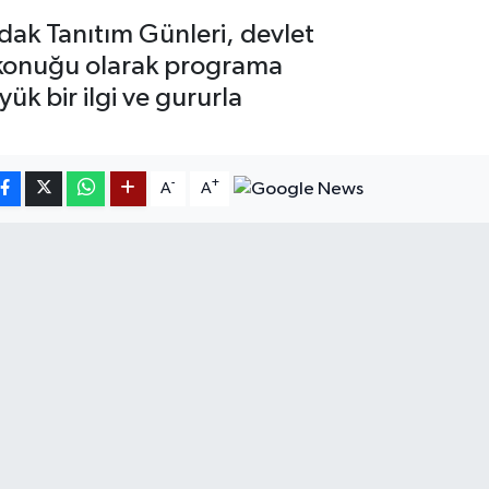
dak Tanıtım Günleri, devlet
r konuğu olarak programa
ük bir ilgi ve gururla
-
+
A
A