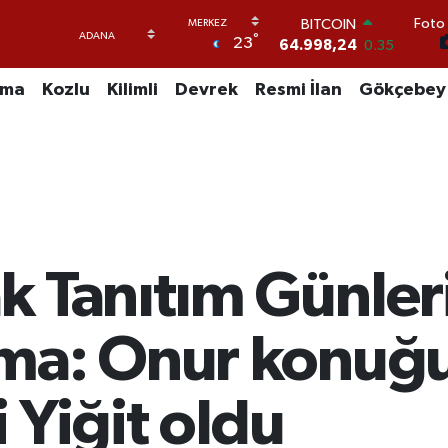
Foto 
DOLAR
°
23
47,7436
0.18
EURO
55,2510
0.32
uma
Kozlu
Kilimli
Devrek
Resmi İlan
Gökçebey
STERLİN
64,4811
0.38
GRAM ALTIN
6660.55
0.03
BİST100
13.779
-14
BITCOIN
64.998,24
0.35
k Tanıtım Günler
ma: Onur konuğu
 Yiğit oldu