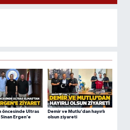
n öncesinde Ultras
Demir ve Mutlu’dan hayırlı
 Sinan Ergen’e
olsun ziyareti