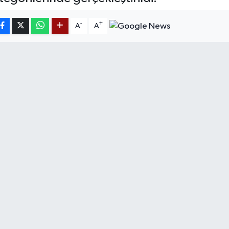
-
+
A
A