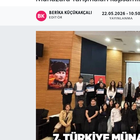
Devrek
BERIKA KÜÇÜKAKÇALI
22.05.2026 - 10:5
EDITÖR
YAYINLANMA
Bolu
ÇEVRE
BİLİM VE TEKNOLOJİ
DUNYA
Düzce
Eğitim
Ekonomi
Genel