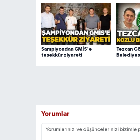
Şampiyondan GMİS'e
Tezcan G
teşekkür ziyareti
Belediye
Yorumlar