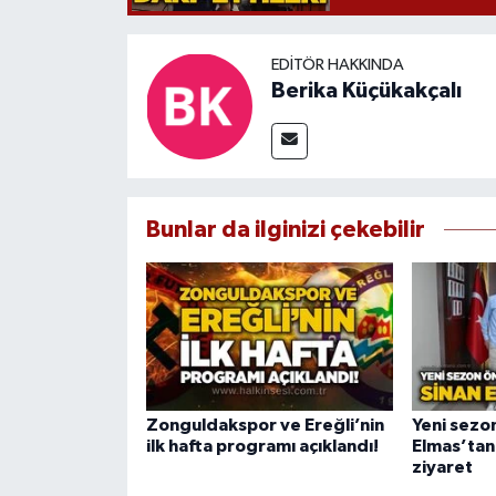
EDITÖR HAKKINDA
Berika Küçükakçalı
Bunlar da ilginizi çekebilir
Zonguldakspor ve Ereğli’nin
Yeni sezo
ilk hafta programı açıklandı!
Elmas’tan
ziyaret