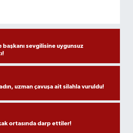
e başkanı sevgilisine uygunsuz
ı!
adın, uzman çavuşa ait silahla vuruldu!
kak ortasında darp ettiler!