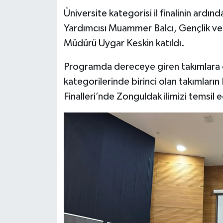
Röportaj
Üniversite kategorisi il finalinin ard
Yardımcısı Muammer Balcı, Gençlik ve S
Sağlık
Müdürü Uygar Keskin katıldı.
SİYASET
Programda dereceye giren takımlara ödü
Spor
kategorilerinde birinci olan takımları
Finalleri’nde Zonguldak ilimizi temsil e
Ulusal
Yaşam