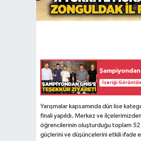
Gökçebey
GÜNDEM
İş ilanı
Kilimli
Şampiyondan 
Kültür - Sanat
İçeriği Görüntül
MAGAZİN
Yarışmalar kapsamında dün lise kategoris
Politika
finali yapıldı. Merkez ve ilçelerimizden
öğrencilerinin oluşturduğu toplam 52 tak
Resmi İlan
güçlerini ve düşüncelerini etkili ifade 