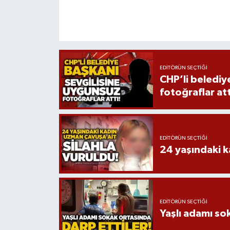
EDITÖRÜN SEÇTIĞI
CHP’li belediy
fotoğraflar att
EDITÖRÜN SEÇTIĞI
24 yaşındaki k
EDITÖRÜN SEÇTIĞI
Yaşlı adamı so