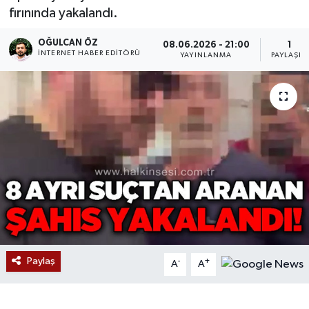
fırınında yakalandı.
Devrek
OĞULCAN ÖZ
08.06.2026 - 21:00
1
İNTERNET HABER EDITÖRÜ
YAYINLANMA
PAYLAŞIM
Bolu
ÇEVRE
BİLİM VE TEKNOLOJİ
DUNYA
Düzce
Eğitim
Paylaş
-
+
A
A
Ekonomi
Genel