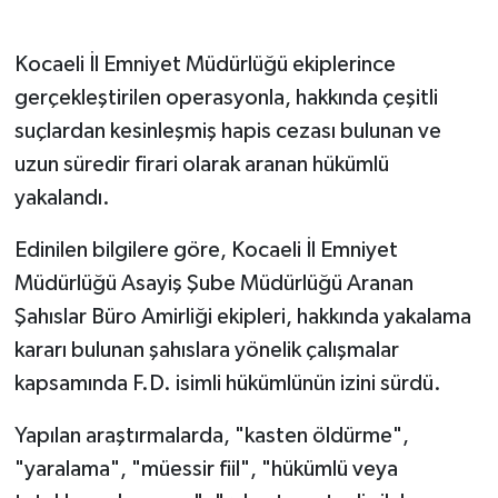
Gökçebey
Kocaeli İl Emniyet Müdürlüğü ekiplerince
gerçekleştirilen operasyonla, hakkında çeşitli
GÜNDEM
suçlardan kesinleşmiş hapis cezası bulunan ve
uzun süredir firari olarak aranan hükümlü
İş ilanı
yakalandı.
Kilimli
Edinilen bilgilere göre, Kocaeli İl Emniyet
Kültür - Sanat
Müdürlüğü Asayiş Şube Müdürlüğü Aranan
Şahıslar Büro Amirliği ekipleri, hakkında yakalama
MAGAZİN
kararı bulunan şahıslara yönelik çalışmalar
kapsamında F.D. isimli hükümlünün izini sürdü.
Politika
Yapılan araştırmalarda, "kasten öldürme",
Resmi İlan
"yaralama", "müessir fiil", "hükümlü veya