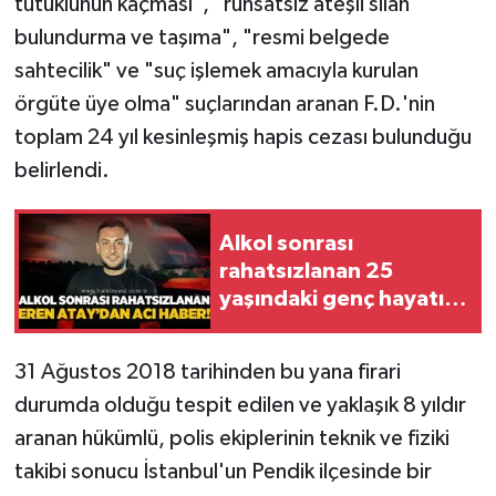
tutuklunun kaçması", "ruhsatsız ateşli silah
Röportaj
bulundurma ve taşıma", "resmi belgede
Sağlık
sahtecilik" ve "suç işlemek amacıyla kurulan
örgüte üye olma" suçlarından aranan F.D.'nin
SİYASET
toplam 24 yıl kesinleşmiş hapis cezası bulunduğu
belirlendi.
Spor
Ulusal
Alkol sonrası
rahatsızlanan 25
Yaşam
yaşındaki genç hayatını
kaybetti
31 Ağustos 2018 tarihinden bu yana firari
durumda olduğu tespit edilen ve yaklaşık 8 yıldır
aranan hükümlü, polis ekiplerinin teknik ve fiziki
takibi sonucu İstanbul'un Pendik ilçesinde bir