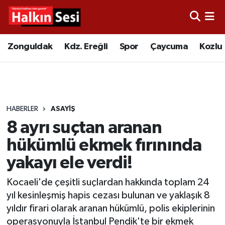
Foto Galeri
Zonguldak
Merkez Nöbetçi Eczaneler
Zonguldak
Kdz. Ereğli
Spor
Çaycuma
Kozlu
Video
Çaycuma
Merkez Hava Durumu
Yazarlar
KDZ. Ereğli
Merkez Trafik Yoğunluk Haritası
HABERLER
ASAYIŞ
Kozlu
Süper Lig Puan Durumu ve Fikstür
8 ayrı suçtan aranan
Alaplı
Tüm Manşetler
hükümlü ekmek fırınında
yakayı ele verdi!
Asayiş
Son Dakika Haberleri
Kocaeli'de çeşitli suçlardan hakkında toplam 24
Bartın
Haber Arşivi
yıl kesinleşmiş hapis cezası bulunan ve yaklaşık 8
yıldır firari olarak aranan hükümlü, polis ekiplerinin
Karabük
operasyonuyla İstanbul Pendik'te bir ekmek