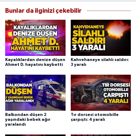
Bunlar da ilginizi çekebilir
Kayalıklardan denize düşen
Kahvehaneye silahlı saldırı:
Ahmet D. hayatını kaybetti
3 yaralı
Balkondan düşen 2
Tır dorsesi otomobille
yaşındaki bebek ağır
çarpıştı: 4 yaralı
yaralandı