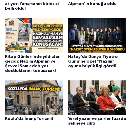
arıyor: Yarışmanın birincisi
Alpman’ın konuğu oldu
belli oldu!
Kitap Günleri’nde yıldızlar
Hatay’da Dünya Tiyatro
geçidi: Nazım Alpman ve
Günü’ne özel “Nazım”
Şevval Sam edebiyat
oyunu büyük ilgi gördü
dostluklarını konuşacak!
Kozlu’da İnanç Turizmi!
Yerel yazar ve şairler fuarda
sahneye çıktı