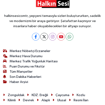
halkinsesicomtr, yepyeni temasıyla sizleri buluştururken, sadelik
ve modernizmi bir araya getiriyor. Şatafattan kaçınıyor ve
insanlara haber okuyabilecekleri bir altyapı sunuyor.
Merkez Nöbetçi Eczaneler
Merkez Hava Durumu
Merkez Trafik Yoğunluk Haritası
Puan Durumu ve Fikstür
Tüm Manşetler
Son Dakika Haberleri
Haber Arşivi
Zonguldak
KDZ. Ereğli
Çaycuma
Kozlu
Kilimli
Devrek
Alaplı
Ulusal
Resmi İlan