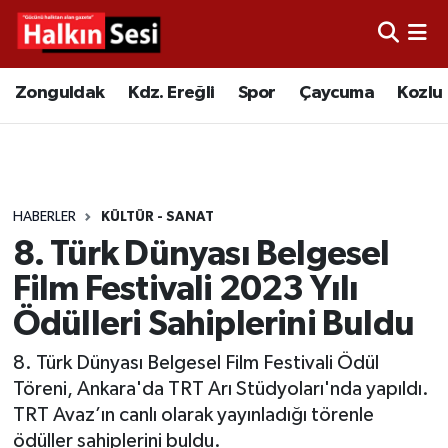
Foto Galeri
Zonguldak
Merkez Nöbetçi Eczaneler
Zonguldak
Kdz. Ereğli
Spor
Çaycuma
Kozlu
Video
Çaycuma
Merkez Hava Durumu
Yazarlar
KDZ. Ereğli
Merkez Trafik Yoğunluk Haritası
HABERLER
KÜLTÜR - SANAT
Kozlu
Süper Lig Puan Durumu ve Fikstür
8. Türk Dünyası Belgesel
Alaplı
Tüm Manşetler
Film Festivali 2023 Yılı
Ödülleri Sahiplerini Buldu
Asayiş
Son Dakika Haberleri
8. Türk Dünyası Belgesel Film Festivali Ödül
Bartın
Haber Arşivi
Töreni, Ankara'da TRT Arı Stüdyoları'nda yapıldı.
TRT Avaz’ın canlı olarak yayınladığı törenle
Karabük
ödüller sahiplerini buldu.