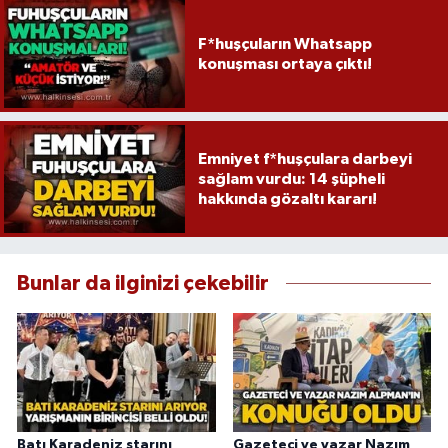
F*huşçuların Whatsapp
konuşması ortaya çıktı!
Emniyet f*huşçulara darbeyi
sağlam vurdu: 14 şüpheli
hakkında gözaltı kararı!
Bunlar da ilginizi çekebilir
Batı Karadeniz starını
Gazeteci ve yazar Nazım