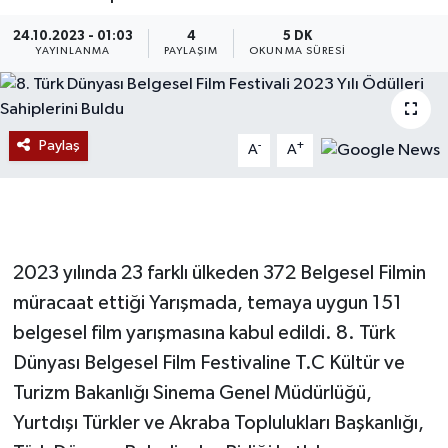
Devrek
24.10.2023 - 01:03
4
5 DK
YAYINLANMA
PAYLAŞIM
OKUNMA SÜRESI
Bolu
ÇEVRE
Paylaş
-
+
A
A
BİLİM VE TEKNOLOJİ
DUNYA
2023 yılında 23 farklı ülkeden 372 Belgesel Filmin
Düzce
müracaat ettiği Yarışmada, temaya uygun 151
belgesel film yarışmasına kabul edildi. 8. Türk
Eğitim
Dünyası Belgesel Film Festivaline T.C Kültür ve
Turizm Bakanlığı Sinema Genel Müdürlüğü,
Ekonomi
Yurtdışı Türkler ve Akraba Toplulukları Başkanlığı,
Genel