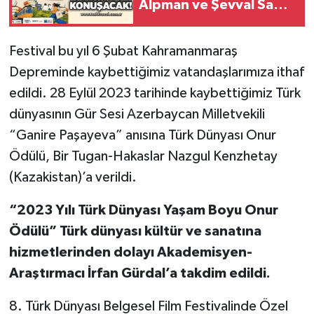
Alpman ve Şevval Sam
Röportaj
edebiyat dostluklarını
konuşacak!
Sağlık
Festival bu yıl 6 Şubat Kahramanmaraş
Depreminde kaybettiğimiz vatandaşlarımıza ithaf
SİYASET
edildi. 28 Eylül 2023 tarihinde kaybettiğimiz Türk
Spor
dünyasının Gür Sesi Azerbaycan Milletvekili
“Ganire Paşayeva” anısına Türk Dünyası Onur
Ulusal
Ödülü, Bir Tugan-Hakaslar Nazgul Kenzhetay
(Kazakistan)’a verildi.
Yaşam
“2023 Yılı Türk Dünyası Yaşam Boyu Onur
Ödülü” Türk dünyası kültür ve sanatına
hizmetlerinden dolayı Akademisyen-
Araştırmacı İrfan Gürdal’a takdim edildi.
8. Türk Dünyası Belgesel Film Festivalinde Özel