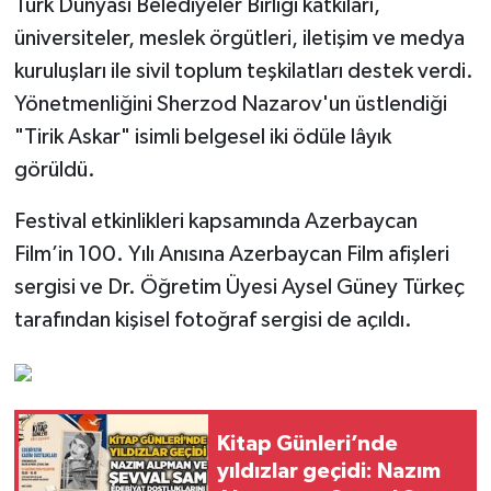
Türk Dünyası Belediyeler Birliği katkıları,
üniversiteler, meslek örgütleri, iletişim ve medya
Gökçebey
kuruluşları ile sivil toplum teşkilatları destek verdi.
Yönetmenliğini Sherzod Nazarov'un üstlendiği
GÜNDEM
"Tirik Askar" isimli belgesel iki ödüle lâyık
İş ilanı
görüldü.
Kilimli
Festival etkinlikleri kapsamında Azerbaycan
Film’in 100. Yılı Anısına Azerbaycan Film afişleri
Kültür - Sanat
sergisi ve Dr. Öğretim Üyesi Aysel Güney Türkeç
tarafından kişisel fotoğraf sergisi de açıldı.
MAGAZİN
Politika
Kitap Günleri’nde
Resmi İlan
yıldızlar geçidi: Nazım