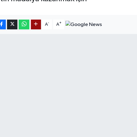
-
+
A
A