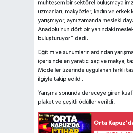
Röportaj
muhteşem bir sektörel buluşmaya imza 
uzmanları, makyözler, kadın ve erkek 
Sağlık
yarışmıyor, aynı zamanda mesleki daya
Anadolu’nun dört bir yanındaki meslek
SİYASET
buluşturuyor” dedi.
Spor
Eğitim ve sunumların ardından yarışma
içerisinde en yaratıcı saç ve makyaj t
Ulusal
Modeller üzerinde uygulanan farklı tasar
Yaşam
ilgiyle takip edildi.
Yarışma sonunda dereceye giren kuaför
plaket ve çeşitli ödüller verildi.
Orta Kapuz'da 