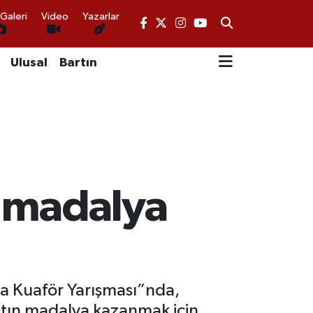
Galeri
Video
Yazarlar
Ulusal
Bartın
n madalya
 Kuaför Yarışması”nda,
altın madalya kazanmak için