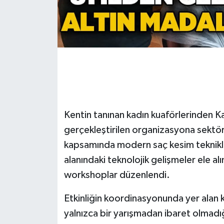
Gökçebey
GÜNDEM
İş ilanı
Kilimli
Kentin tanınan kadın kuaförlerinden
Kültür - Sanat
gerçekleştirilen organizasyona sektör 
kapsamında modern saç kesim teknikler
MAGAZİN
alanındaki teknolojik gelişmeler ele al
workshoplar düzenlendi.
Politika
Etkinliğin koordinasyonunda yer alan
Resmi İlan
yalnızca bir yarışmadan ibaret olmadı