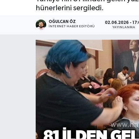
hünerlerini sergiledi.
Devrek
OĞULCAN ÖZ
02.06.2026 - 17:
Bolu
İNTERNET HABER EDITÖRÜ
YAYINLANMA
ÇEVRE
BİLİM VE TEKNOLOJİ
DUNYA
Düzce
Eğitim
Ekonomi
Genel