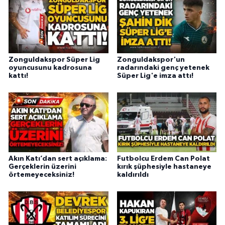
Zonguldakspor Süper Lig
Zonguldakspor'un
oyuncusunu kadrosuna
radarındaki genç yetenek
kattı!
Süper Lig'e imza attı!
Akın Katı’dan sert açıklama:
Futbolcu Erdem Can Polat
Gerçeklerin üzerini
kırık şüphesiyle hastaneye
örtemeyeceksiniz!
kaldırıldı