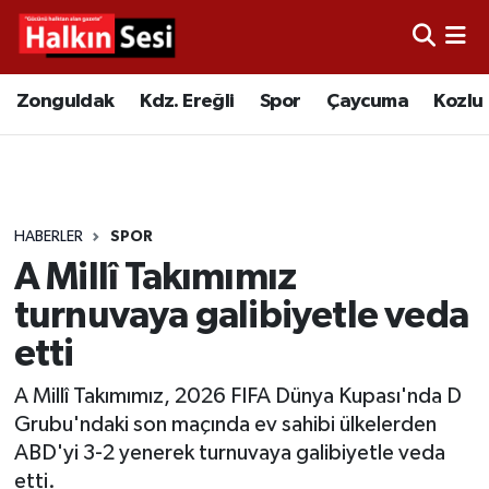
Foto Galeri
Zonguldak
Merkez Nöbetçi Eczaneler
Zonguldak
Kdz. Ereğli
Spor
Çaycuma
Kozlu
Video
Çaycuma
Merkez Hava Durumu
Yazarlar
KDZ. Ereğli
Merkez Trafik Yoğunluk Haritası
HABERLER
SPOR
Kozlu
Süper Lig Puan Durumu ve Fikstür
A Millî Takımımız
Alaplı
Tüm Manşetler
turnuvaya galibiyetle veda
etti
Asayiş
Son Dakika Haberleri
A Millî Takımımız, 2026 FIFA Dünya Kupası'nda D
Bartın
Haber Arşivi
Grubu'ndaki son maçında ev sahibi ülkelerden
ABD'yi 3-2 yenerek turnuvaya galibiyetle veda
Karabük
etti.