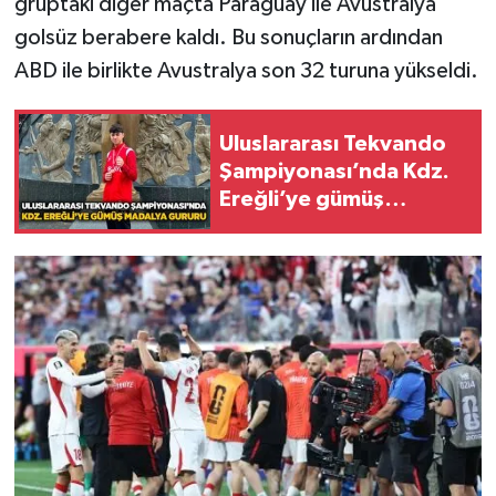
gruptaki diğer maçta Paraguay ile Avustralya
Röportaj
golsüz berabere kaldı. Bu sonuçların ardından
Sağlık
ABD ile birlikte Avustralya son 32 turuna yükseldi.
SİYASET
Uluslararası Tekvando
Şampiyonası’nda Kdz.
Spor
Ereğli’ye gümüş
madalya gururu
Ulusal
Yaşam