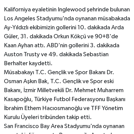
Kaliforniya eyaletinin Inglewood şehrinde bulunan
Gökçebey
Los Angeles Stadyumu'nda oynanan müsabakada
Ay-Yıldızlı ekibimizin gollerini 10. dakikada Arda
GÜNDEM
Güler, 31. dakikada Orkun Kökçü ve 90+8'de
İş ilanı
Kaan Ayhan attı. ABD'nin gollerini 3. dakikada
Auston Trusty ve 49. dakikada Sebastian
Kilimli
Berhalter kaydetti.
Müsabakayı T.C. Gençlik ve Spor Bakanı Dr.
Kültür - Sanat
Osman Aşkın Bak, T.C. Gençlik ve Spor eski
Bakanı, İzmir Milletvekili Dr. Mehmet Muharrem
MAGAZİN
Kasapoğlu, Türkiye Futbol Federasyonu Başkanı
Politika
İbrahim Ethem Hacıosmanoğlu ve TFF Yönetim
Kurulu Üyeleri tribünden takip etti.
Resmi İlan
San Francisco Bay Area Stadyumu'nda oynanan