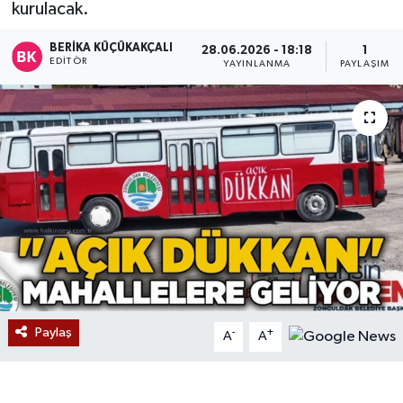
kurulacak.
Devrek
BERIKA KÜÇÜKAKÇALI
28.06.2026 - 18:18
1
EDITÖR
YAYINLANMA
PAYLAŞIM
Bolu
ÇEVRE
BİLİM VE TEKNOLOJİ
DUNYA
Düzce
Eğitim
Paylaş
-
+
A
A
Ekonomi
Genel