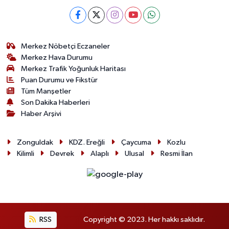
Merkez Nöbetçi Eczaneler
Merkez Hava Durumu
Merkez Trafik Yoğunluk Haritası
Puan Durumu ve Fikstür
Tüm Manşetler
Son Dakika Haberleri
Haber Arşivi
Zonguldak
KDZ. Ereğli
Çaycuma
Kozlu
Kilimli
Devrek
Alaplı
Ulusal
Resmi İlan
RSS
Copyright © 2023. Her hakkı saklıdır.