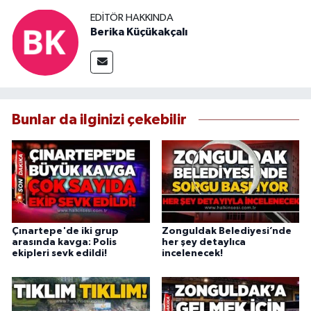
EDITÖR HAKKINDA
Berika Küçükakçalı
Bunlar da ilginizi çekebilir
Çınartepe'de iki grup
Zonguldak Belediyesi’nde
arasında kavga: Polis
her şey detaylıca
ekipleri sevk edildi!
incelenecek!