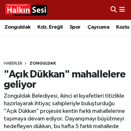
Foto Galeri
Zonguldak
Merkez Nöbetçi Eczaneler
Zonguldak
Kdz. Ereğli
Spor
Çaycuma
Kozlu
Video
Çaycuma
Merkez Hava Durumu
Yazarlar
KDZ. Ereğli
Merkez Trafik Yoğunluk Haritası
HABERLER
ZONGULDAK
Kozlu
Süper Lig Puan Durumu ve Fikstür
"Açık Dükkan" mahallelere
Alaplı
Tüm Manşetler
geliyor
Zonguldak Belediyesi, ikinci el kıyafetleri titizlikle
Asayiş
Son Dakika Haberleri
hazırlayarak ihtiyaç sahipleriyle buluşturduğu
"Açık Dükkan" projesini kentin farklı mahallelerine
Bartın
Haber Arşivi
taşımaya devam ediyor. Dayanışmayı büyütmeyi
hedefleyen dükkan, bu hafta 5 farklı mahallede
Karabük