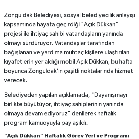
Gökçebey
Zonguldak Belediyesi, sosyal belediyecilik anlayışı
kapsamında hayata geçirdiği "Açık Dükkan"
GÜNDEM
projesi ile ihtiyaç sahibi vatandaşların yanında
olmayı sürdürüyor. Vatandaşlar tarafından
İş ilanı
bağışlanan ve yardıma muhtaç kişilere ulaştırılan
kıyafetlerin yer aldığı mobil Açık Dükkan, bu hafta
Kilimli
boyunca Zonguldak'ın çeşitli noktalarında hizmet
Kültür - Sanat
verecek.
MAGAZİN
Belediyeden yapılan açıklamada, "Dayanışmayı
birlikte büyütüyor, ihtiyaç sahiplerinin yanında
Politika
olmaya devam ediyoruz" denilerek haftalık
program kamuoyuyla paylaşıldı.
Resmi İlan
"Açık Dükkan" Haftalık Görev Yeri ve Programı