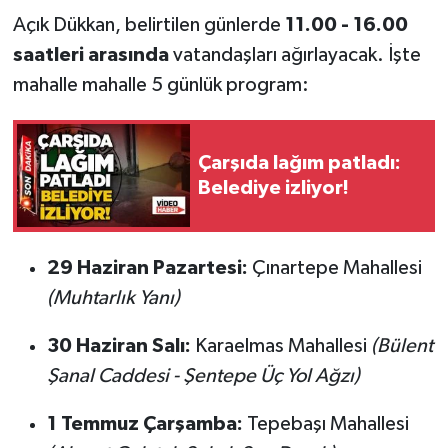
Röportaj
Açık Dükkan, belirtilen günlerde
11.00 - 16.00
saatleri arasında
vatandaşları ağırlayacak. İşte
Sağlık
mahalle mahalle 5 günlük program:
SİYASET
Spor
Çarşıda lağım patladı:
Belediye izliyor!
Ulusal
Yaşam
29 Haziran Pazartesi:
Çınartepe Mahallesi
(Muhtarlık Yanı)
30 Haziran Salı:
Karaelmas Mahallesi
(Bülent
Şanal Caddesi - Şentepe Üç Yol Ağzı)
1 Temmuz Çarşamba:
Tepebaşı Mahallesi