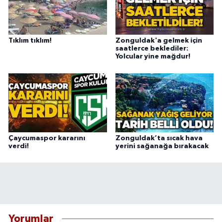
Tıklım tıklım!
Zonguldak'a gelmek için
saatlerce beklediler:
Yolcular yine mağdur!
Çaycumaspor kararını
Zonguldak’ta sıcak hava
verdi!
yerini sağanağa bırakacak
Yorumlar