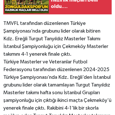
oldu....
Gökçebey
TMVFL tarafından düzenlenen Türkiye
GÜNDEM
Şampiyonası’nda grubunu lider olarak bitiren
İş ilanı
Kdz. Ereğli Turgut Tanyıldız Masterler Takımı
İstanbul Şampiyonluğu için Çekmeköy Masterler
Kilimli
takımını 4-1 yenerek finale çıktı.
Türkiye Masterler ve Veteranlar Futbol
Kültür - Sanat
Federasyonu tarafından düzenlenen 2024-2025
Türkiye Şampiyonası’nda Kdz. Ereğli’den İstanbul
MAGAZİN
grubunu lider olarak tamamlayan Turgut Tanyıldız
Politika
Masterler takımı hafta sonu İstanbul Grupları
şampiyonluğu için çıktığı ikinci maçta Çekmeköy'ü
Resmi İlan
yenerek finale çıktı. Rakibini 4-1'lik bir skorla