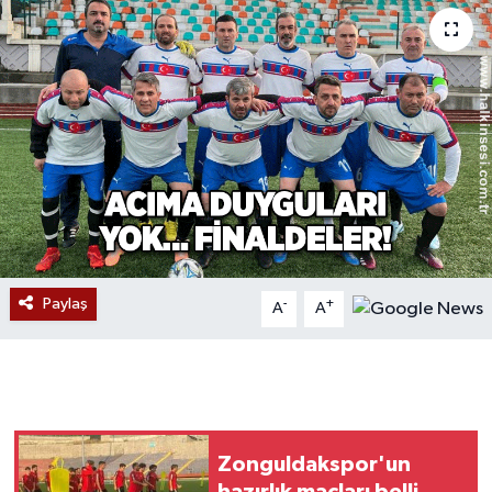
Devrek
Bolu
ÇEVRE
BİLİM VE TEKNOLOJİ
DUNYA
Paylaş
-
+
A
A
Düzce
Eğitim
Ekonomi
Zonguldakspor'un
Genel
hazırlık maçları belli