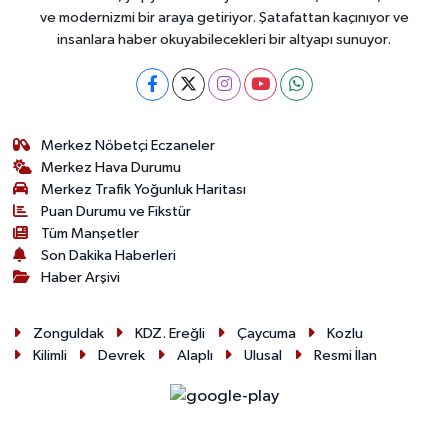
ve modernizmi bir araya getiriyor. Şatafattan kaçınıyor ve
insanlara haber okuyabilecekleri bir altyapı sunuyor.
Merkez Nöbetçi Eczaneler
Merkez Hava Durumu
Merkez Trafik Yoğunluk Haritası
Puan Durumu ve Fikstür
Tüm Manşetler
Son Dakika Haberleri
Haber Arşivi
Zonguldak
KDZ. Ereğli
Çaycuma
Kozlu
Kilimli
Devrek
Alaplı
Ulusal
Resmi İlan