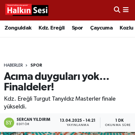
Foto Galeri
Zonguldak
Merkez Nöbetçi Eczaneler
Zonguldak
Kdz. Ereğli
Spor
Çaycuma
Kozlu
Video
Çaycuma
Merkez Hava Durumu
Yazarlar
KDZ. Ereğli
Merkez Trafik Yoğunluk Haritası
HABERLER
SPOR
Kozlu
Süper Lig Puan Durumu ve Fikstür
Acıma duyguları yok…
Alaplı
Tüm Manşetler
Finaldeler!
Kdz. Ereğli Turgut Tanyıldız Masterler finale
Asayiş
Son Dakika Haberleri
yükseldi.
Bartın
Haber Arşivi
SERCAN YILDIRIM
13.04.2025 - 14:21
1 DK
EDITÖR
YAYINLANMA
OKUNMA SÜRESI
Karabük