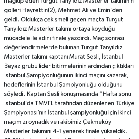
mağlup eden Turgut Tanyıldız Masterler takımının
Röportaj
golleri Hayrettin(2), Mehmet Ali ve Emin'den
Sağlık
geldi. Oldukça çekişmeli geçen maçta Turgut
Tanyıldız Masterler takımı ortaya koyduğu
SİYASET
mücadele ile adını finale yazdırdı. Maç sonrası
değerlendirmelerde bulunan Turgut Tanyıldız
Spor
Masterler takımı kaptanı Murat Sesli, İstanbul
Ulusal
Beyaz grubu lider bitirmelerinin ardından çıktıkları
İstanbul Şampiyonluğunun ikinci maçını kazarak,
Yaşam
hedeflerinin İstanbul Şampiyonluğu olduğunu
söyledi. Kaptan Sesli konuşmasında “Hafta sonu
İstanbul’da TMVFL tarafından düzenlenen Türkiye
Şampiyonası’nın İstanbul şampiyonluğu için ikinci
maçımızı oynadık ve rakibimiz Çekmeköy
Masterler takımını 4-1 yenerek finale yükseldik.