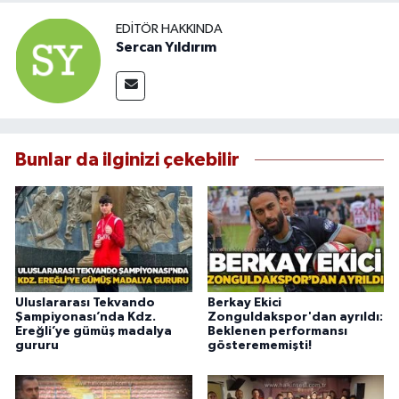
EDITÖR HAKKINDA
Sercan Yıldırım
Bunlar da ilginizi çekebilir
Uluslararası Tekvando
Berkay Ekici
Şampiyonası’nda Kdz.
Zonguldakspor'dan ayrıldı:
Ereğli’ye gümüş madalya
Beklenen performansı
gururu
gösterememişti!