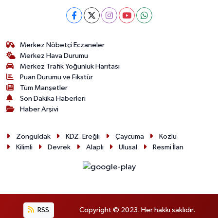
Merkez Nöbetçi Eczaneler
Merkez Hava Durumu
Merkez Trafik Yoğunluk Haritası
Puan Durumu ve Fikstür
Tüm Manşetler
Son Dakika Haberleri
Haber Arşivi
Zonguldak
KDZ. Ereğli
Çaycuma
Kozlu
Kilimli
Devrek
Alaplı
Ulusal
Resmi İlan
RSS
Copyright © 2023. Her hakkı saklıdır.