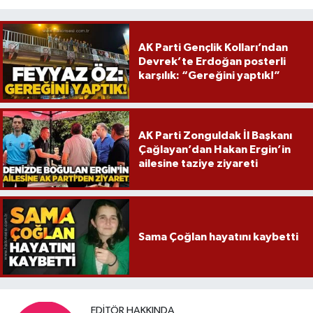
AK Parti Gençlik Kolları’ndan
Devrek’te Erdoğan posterli
karşılık: “Gereğini yaptık!”
AK Parti Zonguldak İl Başkanı
Çağlayan’dan Hakan Ergin’in
ailesine taziye ziyareti
Sama Çoğlan hayatını kaybetti
EDITÖR HAKKINDA