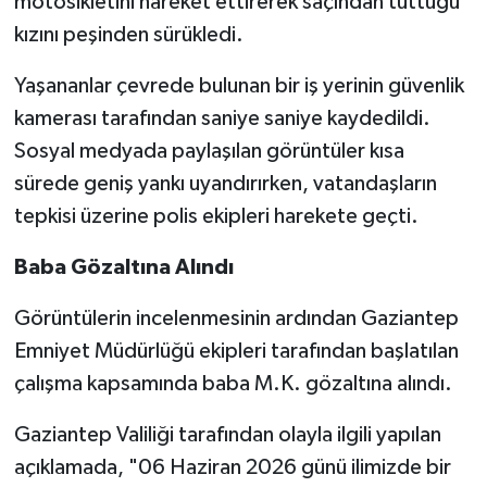
motosikletini hareket ettirerek saçından tuttuğu
Röportaj
kızını peşinden sürükledi.
Sağlık
Yaşananlar çevrede bulunan bir iş yerinin güvenlik
kamerası tarafından saniye saniye kaydedildi.
SİYASET
Sosyal medyada paylaşılan görüntüler kısa
Spor
sürede geniş yankı uyandırırken, vatandaşların
tepkisi üzerine polis ekipleri harekete geçti.
Ulusal
Baba Gözaltına Alındı
Yaşam
Görüntülerin incelenmesinin ardından Gaziantep
Emniyet Müdürlüğü ekipleri tarafından başlatılan
çalışma kapsamında baba M.K. gözaltına alındı.
Gaziantep Valiliği tarafından olayla ilgili yapılan
açıklamada, "06 Haziran 2026 günü ilimizde bir