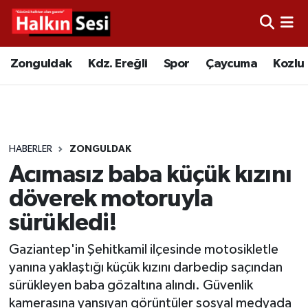
Foto Galeri
Zonguldak
Merkez Nöbetçi Eczaneler
Zonguldak
Kdz. Ereğli
Spor
Çaycuma
Kozlu
Video
Çaycuma
Merkez Hava Durumu
Yazarlar
KDZ. Ereğli
Merkez Trafik Yoğunluk Haritası
HABERLER
ZONGULDAK
Kozlu
Süper Lig Puan Durumu ve Fikstür
Acımasız baba küçük kızını
Alaplı
Tüm Manşetler
döverek motoruyla
sürükledi!
Asayiş
Son Dakika Haberleri
Gaziantep'in Şehitkamil ilçesinde motosikletle
Bartın
Haber Arşivi
yanına yaklaştığı küçük kızını darbedip saçından
sürükleyen baba gözaltına alındı. Güvenlik
Karabük
kamerasına yansıyan görüntüler sosyal medyada