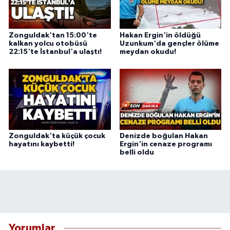
Zonguldak'tan 15:00'te
Hakan Ergin'in öldüğü
kalkan yolcu otobüsü
Uzunkum'da gençler ölüme
22:15'te İstanbul'a ulaştı!
meydan okudu!
Zonguldak'ta küçük çocuk
Denizde boğulan Hakan
hayatını kaybetti!
Ergin'in cenaze programı
belli oldu
Yorumlar