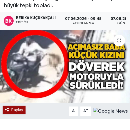
büyük tepki topladı.
Devrek
BERIKA KÜÇÜKAKÇALI
07.06.2026 - 09:45
07.06.202
EDITÖR
YAYINLANMA
GÜNCE
Bolu
ÇEVRE
BİLİM VE TEKNOLOJİ
DUNYA
Düzce
Eğitim
Paylaş
-
+
A
A
Ekonomi
Genel