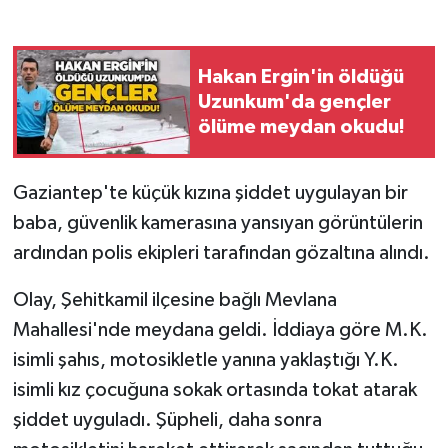
Gökçebey
Hakan Ergin'in öldüğü
GÜNDEM
Uzunkum'da gençler
ölüme meydan okudu!
İş ilanı
Gaziantep'te küçük kızına şiddet uygulayan bir
Kilimli
baba, güvenlik kamerasına yansıyan görüntülerin
Kültür - Sanat
ardından polis ekipleri tarafından gözaltına alındı.
Olay, Şehitkamil ilçesine bağlı Mevlana
MAGAZİN
Mahallesi'nde meydana geldi. İddiaya göre M.K.
Politika
isimli şahıs, motosikletle yanına yaklaştığı Y.K.
isimli kız çocuğuna sokak ortasında tokat atarak
Resmi İlan
şiddet uyguladı. Şüpheli, daha sonra