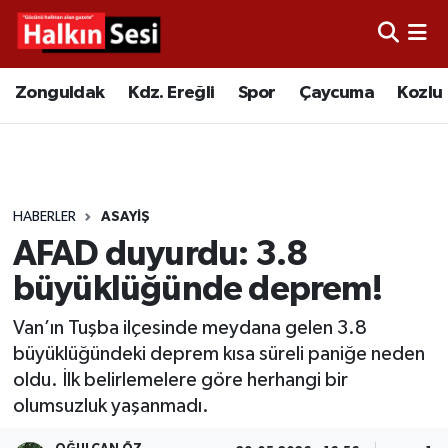
Foto Galeri
Zonguldak
Merkez Nöbetçi Eczaneler
Zonguldak
Kdz. Ereğli
Spor
Çaycuma
Kozlu
Video
Çaycuma
Merkez Hava Durumu
Yazarlar
KDZ. Ereğli
Merkez Trafik Yoğunluk Haritası
HABERLER
ASAYIŞ
Kozlu
Süper Lig Puan Durumu ve Fikstür
AFAD duyurdu: 3.8
Alaplı
Tüm Manşetler
büyüklüğünde deprem!
Van’ın Tuşba ilçesinde meydana gelen 3.8
Asayiş
Son Dakika Haberleri
büyüklüğündeki deprem kısa süreli paniğe neden
oldu. İlk belirlemelere göre herhangi bir
Bartın
Haber Arşivi
olumsuzluk yaşanmadı.
Karabük