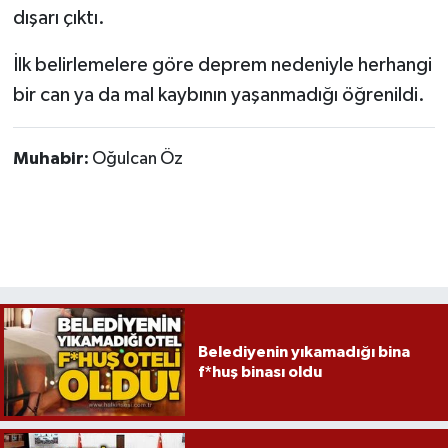
Röportaj
dışarı çıktı.
Sağlık
İlk belirlemelere göre deprem nedeniyle herhangi
bir can ya da mal kaybının yaşanmadığı öğrenildi.
SİYASET
Muhabir:
Oğulcan Öz
Spor
Ulusal
Yaşam
Belediyenin yıkamadığı bina
f*huş binası oldu