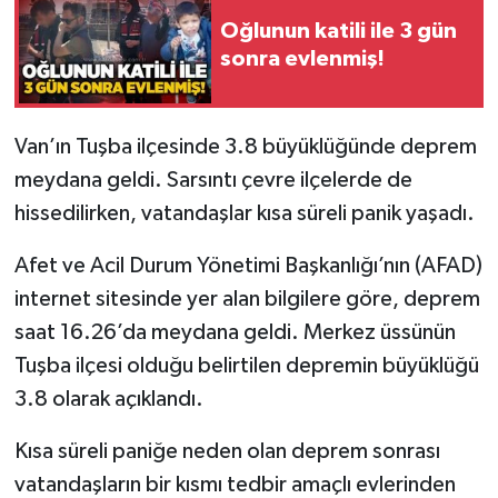
Oğlunun katili ile 3 gün
Gökçebey
sonra evlenmiş!
GÜNDEM
Van’ın Tuşba ilçesinde 3.8 büyüklüğünde deprem
İş ilanı
meydana geldi. Sarsıntı çevre ilçelerde de
hissedilirken, vatandaşlar kısa süreli panik yaşadı.
Kilimli
Afet ve Acil Durum Yönetimi Başkanlığı’nın (AFAD)
Kültür - Sanat
internet sitesinde yer alan bilgilere göre, deprem
saat 16.26’da meydana geldi. Merkez üssünün
MAGAZİN
Tuşba ilçesi olduğu belirtilen depremin büyüklüğü
Politika
3.8 olarak açıklandı.
Resmi İlan
Kısa süreli paniğe neden olan deprem sonrası
vatandaşların bir kısmı tedbir amaçlı evlerinden