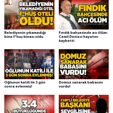
Belediyenin yıkamadığı
Fındık bahçesinde acı ölüm:
bina f*huş binası oldu
Cemil Denizci hayatını
kaybetti
Oğlunun katili ile 3 gün
Domuz sanarak babasını
sonra evlenmiş!
vurdu!