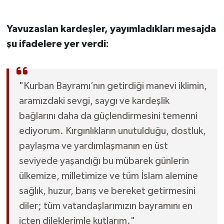
Gökçebey
Yavuzaslan kardeşler, yayımladıkları mesajda
şu ifadelere yer verdi:
GÜNDEM
İş ilanı
"Kurban Bayramı’nın getirdiği manevi iklimin,
Kilimli
aramızdaki sevgi, saygı ve kardeşlik
bağlarını daha da güçlendirmesini temenni
Kültür - Sanat
ediyorum. Kırgınlıkların unutulduğu, dostluk,
paylaşma ve yardımlaşmanın en üst
MAGAZİN
seviyede yaşandığı bu mübarek günlerin
ülkemize, milletimize ve tüm İslam alemine
Politika
sağlık, huzur, barış ve bereket getirmesini
Resmi İlan
diler; tüm vatandaşlarımızın bayramını en
içten dileklerimle kutlarım."