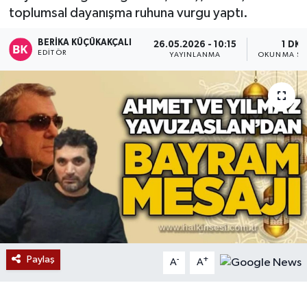
toplumsal dayanışma ruhuna vurgu yaptı.
Devrek
BERIKA KÜÇÜKAKÇALI
26.05.2026 - 10:15
1 DK
EDITÖR
YAYINLANMA
OKUNMA SÜ
Bolu
ÇEVRE
BİLİM VE TEKNOLOJİ
DUNYA
Düzce
Eğitim
Paylaş
-
+
A
A
Ekonomi
Genel