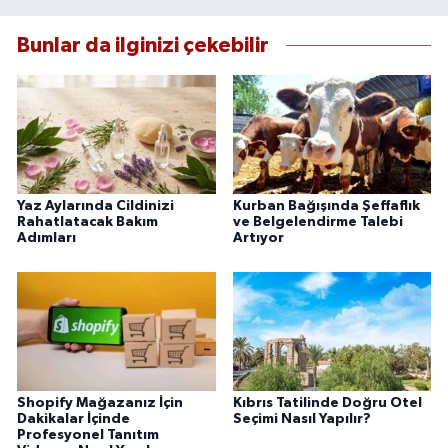
Bunlar da ilginizi çekebilir
Yaz Aylarında Cildinizi
Kurban Bağışında Şeffaflık
Rahatlatacak Bakım
ve Belgelendirme Talebi
Adımları
Artıyor
Shopify Mağazanız İçin
Kıbrıs Tatilinde Doğru Otel
Dakikalar İçinde
Seçimi Nasıl Yapılır?
Profesyonel Tanıtım