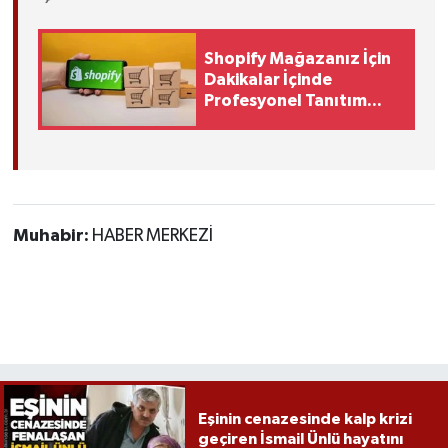
Röportaj
Sağlık
Shopify Mağazanız İçin
Dakikalar İçinde
Profesyonel Tanıtım
SİYASET
Videosu Nasıl Yapılır
Spor
Ulusal
Muhabir:
HABER MERKEZİ
Yaşam
Eşinin cenazesinde kalp krizi
geçiren İsmail Ünlü hayatını