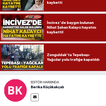
kaybetti
İncivez'de baygın bulunan
Nihat Şahan Kalaycı hayatını
kaybetti!
Zonguldak’ta Tepebaşı-
Yağcılar yolu trafiğe kapatıldı
EDITÖR HAKKINDA
Berika Küçükakçalı