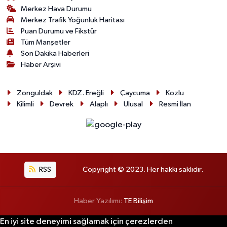
Merkez Hava Durumu
Merkez Trafik Yoğunluk Haritası
Puan Durumu ve Fikstür
Tüm Manşetler
Son Dakika Haberleri
Haber Arşivi
Zonguldak
KDZ. Ereğli
Çaycuma
Kozlu
Kilimli
Devrek
Alaplı
Ulusal
Resmi İlan
RSS
Copyright © 2023. Her hakkı saklıdır.
Haber Yazılımı:
TE Bilişim
En iyi site deneyimi sağlamak için çerezlerden