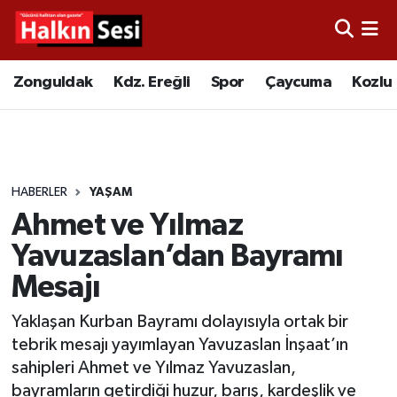
Foto Galeri
Zonguldak
Merkez Nöbetçi Eczaneler
Zonguldak
Kdz. Ereğli
Spor
Çaycuma
Kozlu
Video
Çaycuma
Merkez Hava Durumu
Yazarlar
KDZ. Ereğli
Merkez Trafik Yoğunluk Haritası
HABERLER
YAŞAM
Kozlu
Süper Lig Puan Durumu ve Fikstür
Ahmet ve Yılmaz
Alaplı
Tüm Manşetler
Yavuzaslan’dan Bayramı
Mesajı
Asayiş
Son Dakika Haberleri
Yaklaşan Kurban Bayramı dolayısıyla ortak bir
Bartın
Haber Arşivi
tebrik mesajı yayımlayan Yavuzaslan İnşaat’ın
sahipleri Ahmet ve Yılmaz Yavuzaslan,
Karabük
bayramların getirdiği huzur, barış, kardeşlik ve