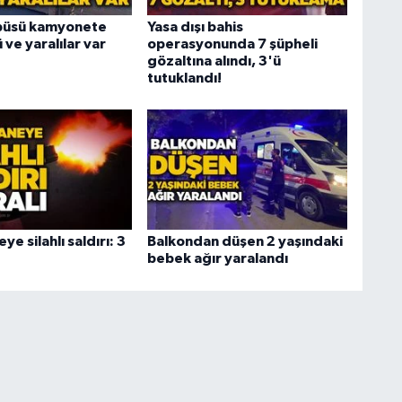
obüsü kamyonete
Yasa dışı bahis
ü ve yaralılar var
operasyonunda 7 şüpheli
gözaltına alındı, 3'ü
tutuklandı!
e silahlı saldırı: 3
Balkondan düşen 2 yaşındaki
bebek ağır yaralandı