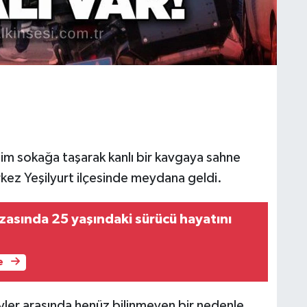
lim sokağa taşarak kanlı bir kavgaya sahne
rkez Yeşilyurt ilçesinde meydana geldi.
zasında 25 yaşındaki sürücü hayatını
e
yler arasında henüz bilinmeyen bir nedenle