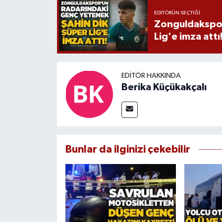
EDITÖRÜN SEÇTIĞI
Zonguldakspor
Lig'e imza attı
EDITÖR HAKKINDA
Berika Küçükakçalı
Bunlar da ilginizi çekebilir