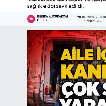
sağlık ekibi sevk edildi.
Devrek
BERIKA KÜÇÜKAKÇALI
20.06.2026 - 19:0
Bolu
EDITÖR
YAYINLANMA
ÇEVRE
BİLİM VE TEKNOLOJİ
DUNYA
Düzce
Eğitim
Ekonomi
Genel