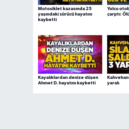
Motosiklet kazasında 25
Yolcu ot
yaşındaki sürücü hayatını
çarptı: Öl
kaybetti
Kayalıklardan denize düşen
Kahvehaney
Ahmet D. hayatını kaybetti
yaralı