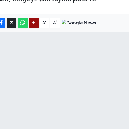
-
+
A
A