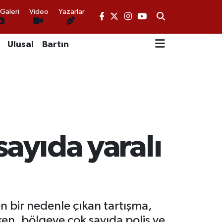
Galeri
Video
Yazarlar
Ulusal
Bartın
 sayıda yaralı
en bir nedenle çıkan tartışma,
ken, bölgeye çok sayıda polis ve