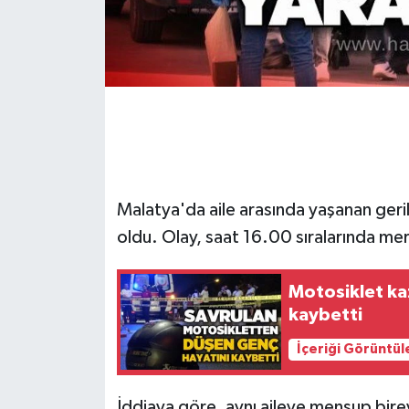
Gökçebey
GÜNDEM
İş ilanı
Kilimli
Malatya'da aile arasında yaşanan geri
Kültür - Sanat
oldu. Olay, saat 16.00 sıralarında me
MAGAZİN
Motosiklet ka
kaybetti
Politika
İçeriği Görüntül
Resmi İlan
İddiaya göre, aynı aileye mensup bire