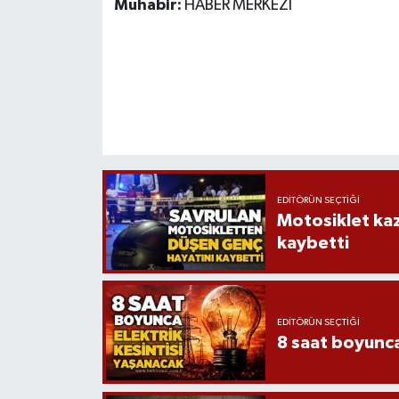
Muhabir:
HABER MERKEZİ
EDITÖRÜN SEÇTIĞI
Motosiklet kaz
kaybetti
EDITÖRÜN SEÇTIĞI
8 saat boyunca