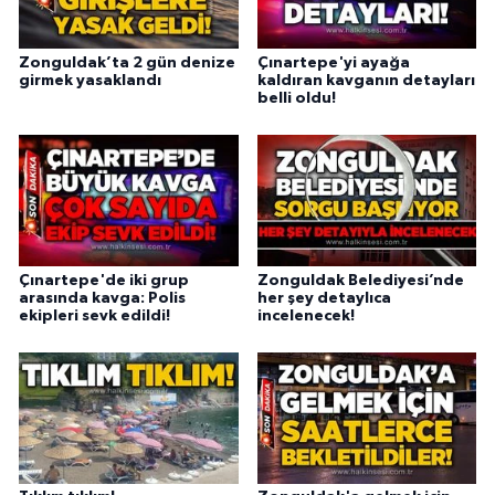
Zonguldak’ta 2 gün denize
Çınartepe'yi ayağa
girmek yasaklandı
kaldıran kavganın detayları
belli oldu!
Çınartepe'de iki grup
Zonguldak Belediyesi’nde
arasında kavga: Polis
her şey detaylıca
ekipleri sevk edildi!
incelenecek!