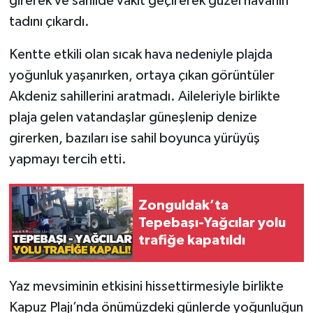
girerek ve sahilde vakit geçirerek güzel havanın
tadını çıkardı.
Gökçebey
Kentte etkili olan sıcak hava nedeniyle plajda
GÜNDEM
yoğunluk yaşanırken, ortaya çıkan görüntüler
Akdeniz sahillerini aratmadı. Aileleriyle birlikte
İş ilanı
plaja gelen vatandaşlar güneşlenip denize
girerken, bazıları ise sahil boyunca yürüyüş
Kilimli
yapmayı tercih etti.
Kültür - Sanat
Zonguldak’ta
MAGAZİN
Tepebaşı-Yağcılar yolu
trafiğe kapatıldı
Politika
Resmi İlan
Yaz mevsiminin etkisini hissettirmesiyle birlikte
Kapuz Plajı’nda önümüzdeki günlerde yoğunluğun