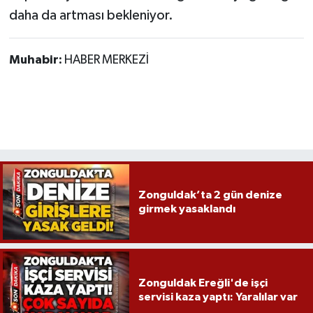
Röportaj
daha da artması bekleniyor.
Sağlık
Muhabir:
HABER MERKEZİ
SİYASET
Spor
Ulusal
Yaşam
Zonguldak’ta 2 gün denize
girmek yasaklandı
Zonguldak Ereğli'de işçi
servisi kaza yaptı: Yaralılar var