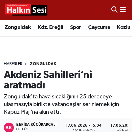
Foto Galeri
Zonguldak
Merkez Nöbetçi Eczaneler
Zonguldak
Kdz. Ereğli
Spor
Çaycuma
Kozlu
Video
Çaycuma
Merkez Hava Durumu
Yazarlar
KDZ. Ereğli
Merkez Trafik Yoğunluk Haritası
HABERLER
ZONGULDAK
Kozlu
Süper Lig Puan Durumu ve Fikstür
Akdeniz Sahilleri’ni
Alaplı
Tüm Manşetler
aratmadı
Zonguldak’ta hava sıcaklığının 25 dereceye
Asayiş
Son Dakika Haberleri
ulaşmasıyla birlikte vatandaşlar serinlemek için
Kapuz Plajı’na akın etti.
Bartın
Haber Arşivi
BERIKA KÜÇÜKAKÇALI
17.06.2026 - 15:04
17.06.2026
Karabük
EDITÖR
YAYINLANMA
GÜNCEL