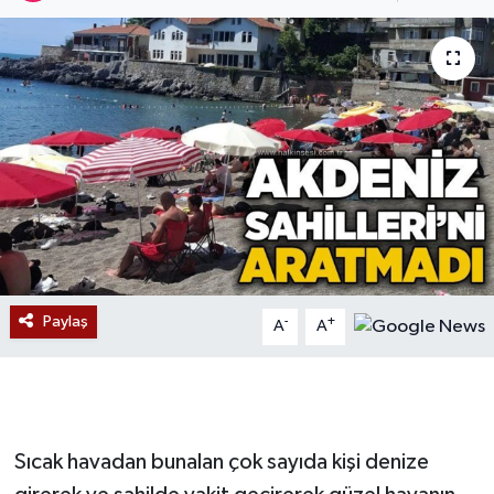
Devrek
Bolu
ÇEVRE
BİLİM VE TEKNOLOJİ
DUNYA
Düzce
Paylaş
-
+
A
A
Eğitim
Ekonomi
Sıcak havadan bunalan çok sayıda kişi denize
Genel