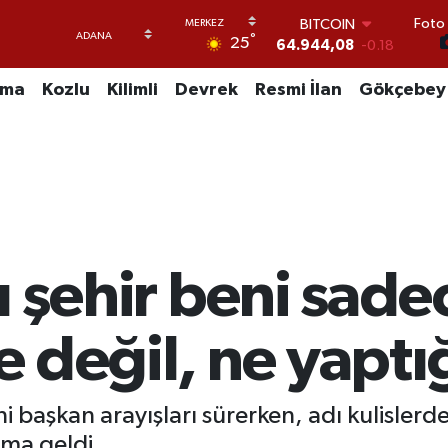
Foto 
DOLAR
°
25
47,7436
0.18
EURO
55,2510
0.32
uma
Kozlu
Kilimli
Devrek
Resmi İlan
Gökçebey
STERLİN
64,4811
0.38
GRAM ALTIN
6660.55
0.03
BİST100
13.779
-14
BITCOIN
64.944,08
-0.18
u şehir beni sade
 değil, ne yaptığ
i başkan arayışları sürerken, adı kulisler
ama geldi.