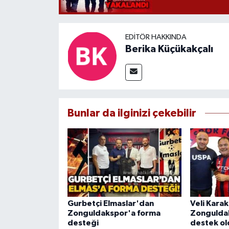
EDITÖR HAKKINDA
Berika Küçükakçalı
Bunlar da ilginizi çekebilir
Gurbetçi Elmaslar'dan
Veli Kara
Zonguldakspor'a forma
Zonguldak
desteği
destek ol