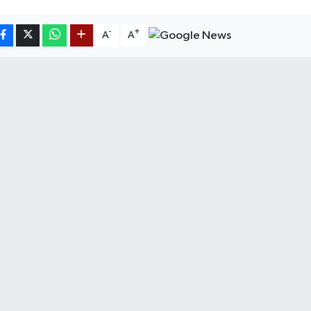
-
+
A
A