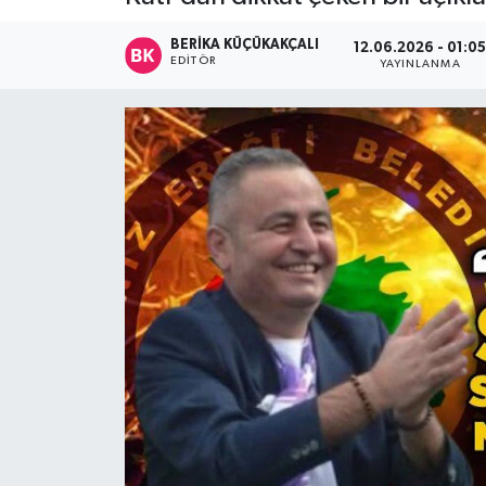
Devrek
BERIKA KÜÇÜKAKÇALI
12.06.2026 - 01:0
EDITÖR
YAYINLANMA
Bolu
ÇEVRE
BİLİM VE TEKNOLOJİ
DUNYA
Düzce
Eğitim
Ekonomi
Genel