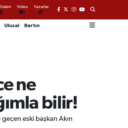
Galeri
Video
Yazarlar
Ulusal
Bartın
ce ne
ımla bilir!
de geçen eski başkan Akın