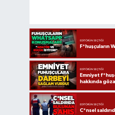
EDITÖRÜN SEÇTIĞI
F*huşçuların W
EDITÖRÜN SEÇTIĞI
Emniyet f*huşç
hakkında gözal
EDITÖRÜN SEÇTIĞI
C*nsel saldırı