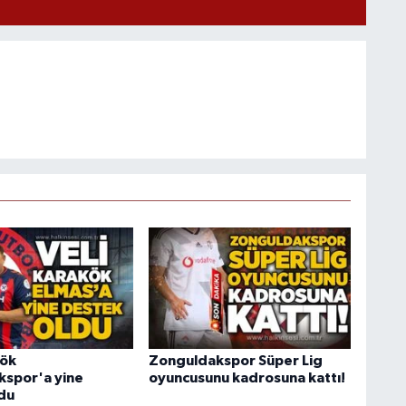
kök
Zonguldakspor Süper Lig
spor'a yine
oyuncusunu kadrosuna kattı!
du