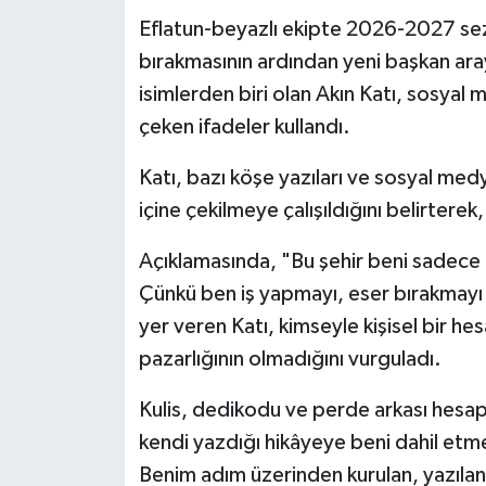
Röportaj
Eflatun-beyazlı ekipte 2026-2027 se
bırakmasının ardından yeni başkan aray
Sağlık
isimlerden biri olan Akın Katı, sosya
SİYASET
çeken ifadeler kullandı.
Spor
Katı, bazı köşe yazıları ve sosyal medy
içine çekilmeye çalışıldığını belirterek
Ulusal
Açıklamasında, "Bu şehir beni sadece n
Yaşam
Çünkü ben iş yapmayı, eser bırakmayı 
yer veren Katı, kimseyle kişisel bir he
pazarlığının olmadığını vurguladı.
Kulis, dedikodu ve perde arkası hesaplar
kendi yazdığı hikâyeye beni dahil etm
Benim adım üzerinden kurulan, yazılan,