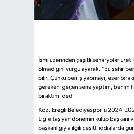
Gökçebey
GÜNDEM
İş ilanı
İsmi üzerinden çeşitli senaryolar üretild
Kilimli
olmadığını vurgulayarak, "Bu şehir be
Kültür - Sanat
bilir. Çünkü ben iş yapmayı, eser bır
gerekeni geçen sene yaptım, benim hi
MAGAZİN
bıraktım"dedi
Politika
Kdz. Ereğli Belediyespor'u 2024-2025
Lig'e taşıyan dönemin kulüp başkanı ve
Resmi İlan
başkanlığıyla ilgili çeşitli iddialarda 