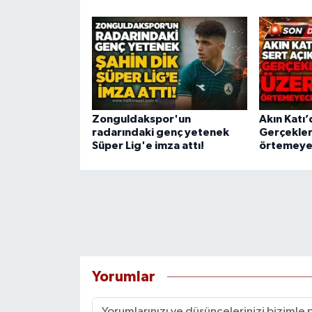
Zonguldakspor'un
Akın Katı’
radarındaki genç yetenek
Gerçekler
Süper Lig'e imza attı!
örtemeyec
Yorumlar