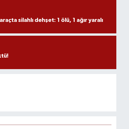
raçta silahlı dehşet: 1 ölü, 1 ağır yaralı
ktü!