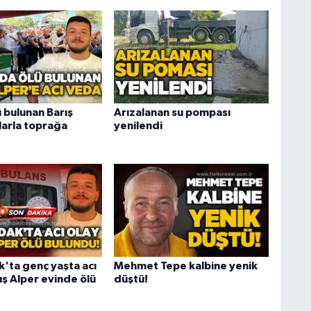
 bulunan Barış
Arızalanan su pompası
larla toprağa
yenilendi
'ta genç yaşta acı
Mehmet Tepe kalbine yenik
ış Alper evinde ölü
düştü!