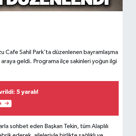
uzu Cafe Sahil Park’ta düzenlenen bayramlaşma
araya geldi. Programa ilçe sakinleri yoğun ilgi
rildi: 5 yaralı!
e
la sohbet eden Başkan Tekin, tüm Alaplılı
ik ederek, aileleriyle birlikte sağlıklı ve