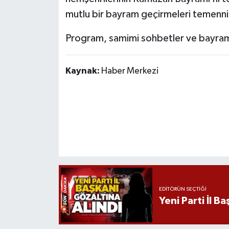
Röportaj
mutlu bir bayram geçirmeleri temenni
Sağlık
Program, samimi sohbetler ve bayraml
SİYASET
Kaynak:
Haber Merkezi
Spor
Ulusal
Yaşam
EDITÖRÜN SEÇTIĞI
Yeni Parti İl B