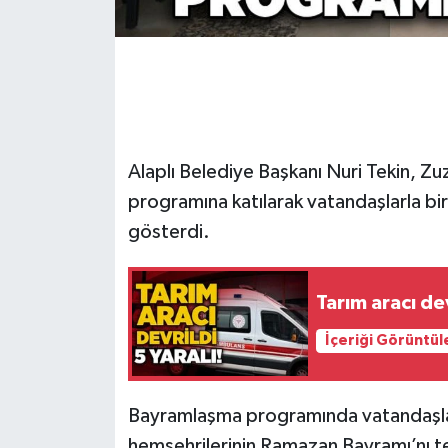
Gökçebey
GÜNDEM
İş ilanı
Alaplı Belediye Başkanı Nuri Tekin, Z
Kilimli
programına katılarak vatandaşlarla bir 
gösterdi.
Kültür - Sanat
Tarım aracı dev
MAGAZİN
İçeriği Görüntül
Politika
Resmi İlan
Bayramlaşma programında vatandaşlar
hemşehrilerinin Ramazan Bayramı’nı tebr