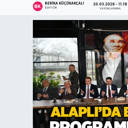
BERIKA KÜÇÜKAKÇALI
20.03.2026 - 11:18
EDITÖR
YAYINLANMA
Devrek
Bolu
ÇEVRE
BİLİM VE TEKNOLOJİ
DUNYA
Düzce
Eğitim
Ekonomi
Genel