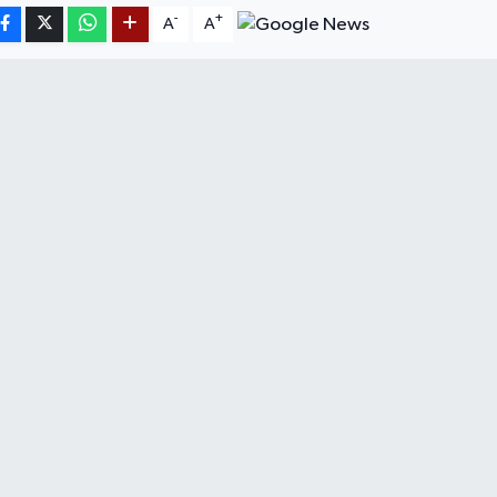
-
+
A
A