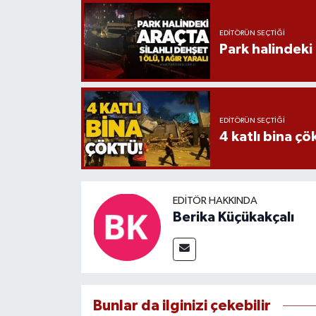
EDITÖRÜN SEÇTIĞI
Park halindeki a
EDITÖRÜN SEÇTIĞI
4 katlı bina çö
EDITÖR HAKKINDA
Berika Küçükakçalı
Bunlar da ilginizi çekebilir