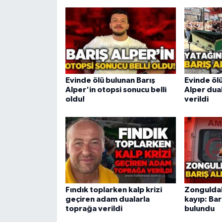
Evinde ölü bulunan Barış
Evinde ölü
Alper'in otopsi sonucu belli
Alper dua
oldu!
verildi
Fındık toplarken kalp krizi
Zonguldak
geçiren adam dualarla
kayıp: Bar
toprağa verildi
bulundu