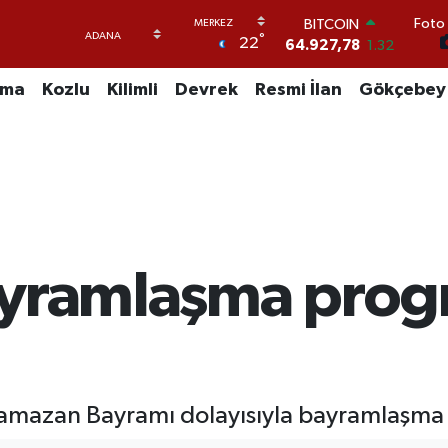
BITCOIN
Foto 
°
64.927,78
1.32
22
DOLAR
47,5894
0.08
uma
Kozlu
Kilimli
Devrek
Resmi İlan
Gökçebey
EURO
55,0398
-0.02
STERLİN
64,1581
0.16
GRAM ALTIN
6508.83
4.44
BİST100
13.703
11
ayramlaşma prog
Ramazan Bayramı dolayısıyla bayramlaşma p