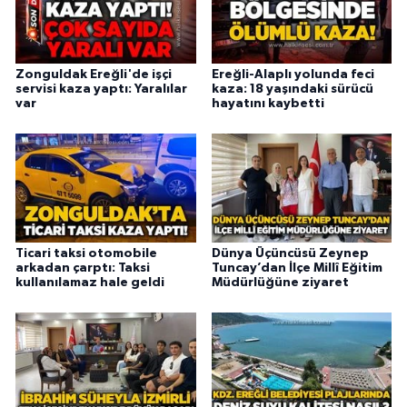
Zonguldak Ereğli'de işçi
Ereğli-Alaplı yolunda feci
servisi kaza yaptı: Yaralılar
kaza: 18 yaşındaki sürücü
var
hayatını kaybetti
Ticari taksi otomobile
Dünya Üçüncüsü Zeynep
arkadan çarptı: Taksi
Tuncay’dan İlçe Millî Eğitim
kullanılamaz hale geldi
Müdürlüğüne ziyaret