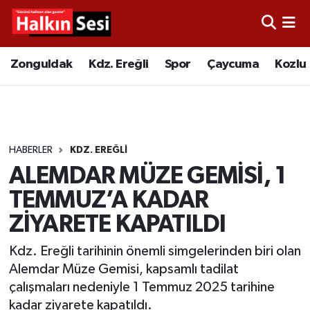
Foto Galeri
Zonguldak
Merkez Nöbetçi Eczaneler
Zonguldak
Kdz. Ereğli
Spor
Çaycuma
Kozlu
Video
Çaycuma
Merkez Hava Durumu
Yazarlar
KDZ. Ereğli
Merkez Trafik Yoğunluk Haritası
HABERLER
KDZ. EREĞLI
Kozlu
Süper Lig Puan Durumu ve Fikstür
ALEMDAR MÜZE GEMİSİ, 1
Alaplı
Tüm Manşetler
TEMMUZ’A KADAR
ZİYARETE KAPATILDI
Asayiş
Son Dakika Haberleri
Kdz. Ereğli tarihinin önemli simgelerinden biri olan
Bartın
Haber Arşivi
Alemdar Müze Gemisi, kapsamlı tadilat
çalışmaları nedeniyle 1 Temmuz 2025 tarihine
Karabük
kadar ziyarete kapatıldı.