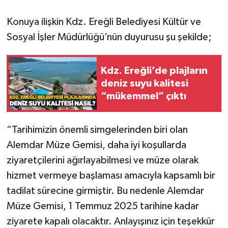
Konuya ilişkin Kdz. Ereğli Belediyesi Kültür ve
Gökçebey
Sosyal İşler Müdürlüğü’nün duyurusu şu şekilde;
GÜNDEM
Kdz. Ereğli’de plajların
İş ilanı
deniz suyu kalitesi
“mükemmel” çıktı
Kilimli
Kültür - Sanat
“Tarihimizin önemli simgelerinden biri olan
Alemdar Müze Gemisi, daha iyi koşullarda
MAGAZİN
ziyaretçilerini ağırlayabilmesi ve müze olarak
hizmet vermeye başlaması amacıyla kapsamlı bir
Politika
tadilat sürecine girmiştir. Bu nedenle Alemdar
Resmi İlan
Müze Gemisi, 1 Temmuz 2025 tarihine kadar
ziyarete kapalı olacaktır. Anlayışınız için teşekkür