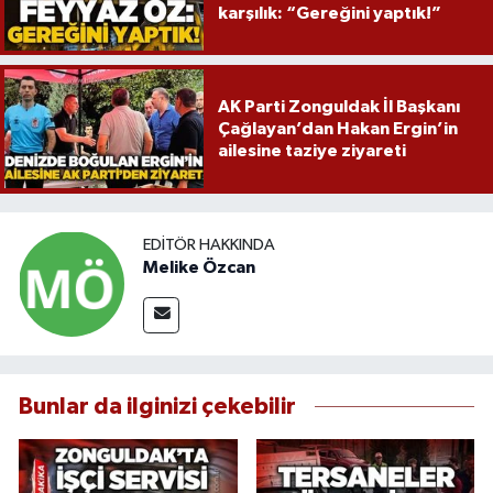
karşılık: “Gereğini yaptık!”
AK Parti Zonguldak İl Başkanı
Çağlayan’dan Hakan Ergin’in
ailesine taziye ziyareti
EDITÖR HAKKINDA
Melike Özcan
Bunlar da ilginizi çekebilir