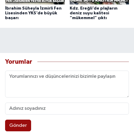
İbrahim Süheyla İzmirli Fen
Kdz. Ereğli’de plajların
Lisesinden YKS’de büyük
deniz suyu kalitesi
başarı
“mükemmel” çıktı
Yorumlar
Gönder