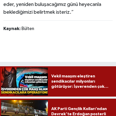
Röportaj
eder, yeniden buluşacağımız günü heyecanla
beklediğimizi belirtmek isteriz.”
Sağlık
SİYASET
Kaynak:
Bülten
Spor
Ulusal
Yaşam
Vekil maaşını eleştiren
sendikacılar milyonları
götürüyor: İşverenden çok
maaş alan sendikacılara
operasyon!
AK Parti Gençlik Kolları’ndan
Devrek’te Erdoğan posterli