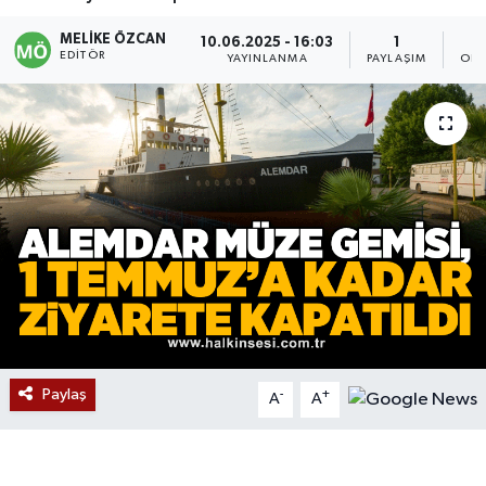
Devrek
MELIKE ÖZCAN
10.06.2025 - 16:03
1
EDITÖR
YAYINLANMA
PAYLAŞIM
OKU
Bolu
ÇEVRE
BİLİM VE TEKNOLOJİ
DUNYA
Düzce
Eğitim
Paylaş
-
+
A
A
Ekonomi
Genel