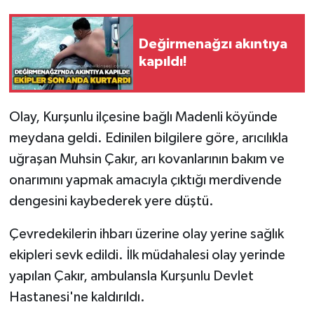
Gökçebey
Değirmenağzı akıntıya
kapıldı!
GÜNDEM
İş ilanı
Olay, Kurşunlu ilçesine bağlı Madenli köyünde
meydana geldi. Edinilen bilgilere göre, arıcılıkla
Kilimli
uğraşan Muhsin Çakır, arı kovanlarının bakım ve
Kültür - Sanat
onarımını yapmak amacıyla çıktığı merdivende
dengesini kaybederek yere düştü.
MAGAZİN
Çevredekilerin ihbarı üzerine olay yerine sağlık
Politika
ekipleri sevk edildi. İlk müdahalesi olay yerinde
yapılan Çakır, ambulansla Kurşunlu Devlet
Resmi İlan
Hastanesi'ne kaldırıldı.