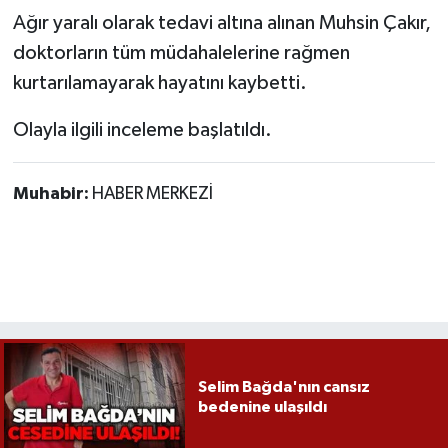
Röportaj
Ağır yaralı olarak tedavi altına alınan Muhsin Çakır,
doktorların tüm müdahalelerine rağmen
Sağlık
kurtarılamayarak hayatını kaybetti.
SİYASET
Olayla ilgili inceleme başlatıldı.
Spor
Muhabir:
HABER MERKEZİ
Ulusal
Yaşam
Selim Bağda'nın cansız
bedenine ulaşıldı