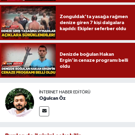
Zonguldak’ta yasağa rağmen
denize giren 7 kişi dalgalara
kapıldı: Ekipler seferber oldu
Denizde boğulan Hakan
Ergin'in cenaze programı belli
oldu
İNTERNET HABER EDITÖRÜ
Oğulcan Öz