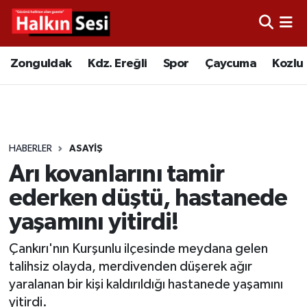
Foto Galeri
Zonguldak
Merkez Nöbetçi Eczaneler
Zonguldak
Kdz. Ereğli
Spor
Çaycuma
Kozlu
Video
Çaycuma
Merkez Hava Durumu
Yazarlar
KDZ. Ereğli
Merkez Trafik Yoğunluk Haritası
HABERLER
ASAYIŞ
Kozlu
Süper Lig Puan Durumu ve Fikstür
Arı kovanlarını tamir
Alaplı
Tüm Manşetler
ederken düştü, hastanede
yaşamını yitirdi!
Asayiş
Son Dakika Haberleri
Çankırı'nın Kurşunlu ilçesinde meydana gelen
Bartın
Haber Arşivi
talihsiz olayda, merdivenden düşerek ağır
yaralanan bir kişi kaldırıldığı hastanede yaşamını
Karabük
yitirdi.