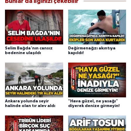
Bunlar da ilginizi çekebilir
Selim Bağda'nın cansız
Değirmenağzı akıntıya
bedenine ulaşıldı
kapıldı!
Ankara yolunda seyir
"Hava güzel, ne yasağı"
halinde olan tır alev aldı
diyerek denize girmeyin!