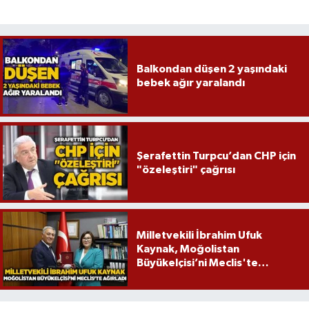
Balkondan düşen 2 yaşındaki
bebek ağır yaralandı
Şerafettin Turpcu’dan CHP için
"özeleştiri" çağrısı
Milletvekili İbrahim Ufuk
Kaynak, Moğolistan
Büyükelçisi’ni Meclis'te
ağırladı