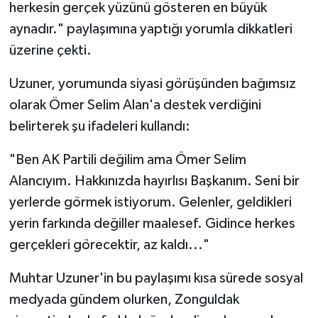
Röportaj
herkesin gerçek yüzünü gösteren en büyük
aynadır." paylaşımına yaptığı yorumla dikkatleri
Sağlık
üzerine çekti.
SİYASET
Uzuner, yorumunda siyasi görüşünden bağımsız
olarak Ömer Selim Alan'a destek verdiğini
Spor
belirterek şu ifadeleri kullandı:
Ulusal
"Ben AK Partili değilim ama Ömer Selim
Alancıyım. Hakkınızda hayırlısı Başkanım. Seni bir
Yaşam
yerlerde görmek istiyorum. Gelenler, geldikleri
yerin farkında değiller maalesef. Gidince herkes
gerçekleri görecektir, az kaldı..."
Muhtar Uzuner'in bu paylaşımı kısa sürede sosyal
medyada gündem olurken, Zonguldak