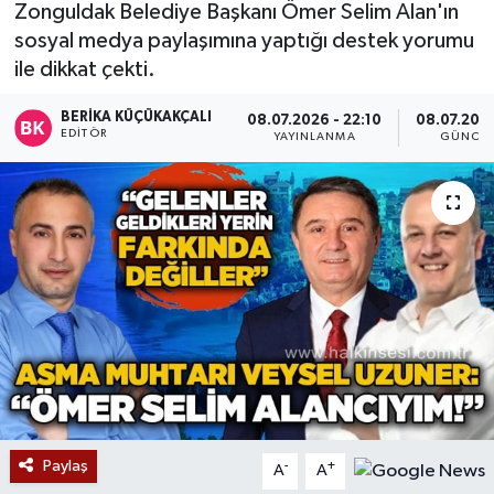
Zonguldak Belediye Başkanı Ömer Selim Alan'ın
Devrek
sosyal medya paylaşımına yaptığı destek yorumu
ile dikkat çekti.
Bolu
BERIKA KÜÇÜKAKÇALI
08.07.2026 - 22:10
08.07.2026
EDITÖR
YAYINLANMA
GÜNCEL
ÇEVRE
BİLİM VE TEKNOLOJİ
DUNYA
Düzce
Eğitim
Ekonomi
Paylaş
-
+
A
A
Genel