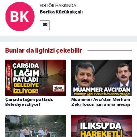
EDITÖR HAKKINDA
Berika Küçükakçalı
Bunlar da ilginizi çekebilir
Çarşıda lağım patladı:
Muammer Avcı’dan Merhum
Belediye izliyor!
Zeki Tosun için anma mesajı