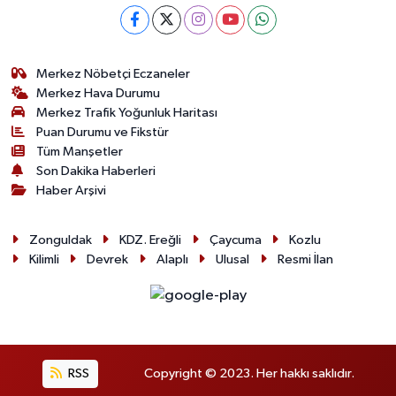
Merkez Nöbetçi Eczaneler
Merkez Hava Durumu
Merkez Trafik Yoğunluk Haritası
Puan Durumu ve Fikstür
Tüm Manşetler
Son Dakika Haberleri
Haber Arşivi
Zonguldak
KDZ. Ereğli
Çaycuma
Kozlu
Kilimli
Devrek
Alaplı
Ulusal
Resmi İlan
RSS
Copyright © 2023. Her hakkı saklıdır.