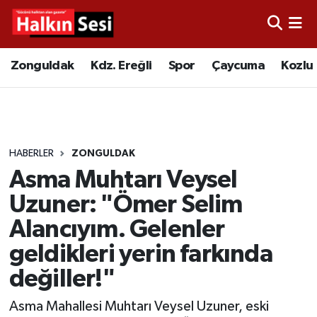
Foto Galeri
Zonguldak
Merkez Nöbetçi Eczaneler
Zonguldak
Kdz. Ereğli
Spor
Çaycuma
Kozlu
Video
Çaycuma
Merkez Hava Durumu
Yazarlar
KDZ. Ereğli
Merkez Trafik Yoğunluk Haritası
HABERLER
ZONGULDAK
Kozlu
Süper Lig Puan Durumu ve Fikstür
Asma Muhtarı Veysel
Alaplı
Tüm Manşetler
Uzuner: "Ömer Selim
Alancıyım. Gelenler
Asayiş
Son Dakika Haberleri
geldikleri yerin farkında
Bartın
Haber Arşivi
değiller!"
Asma Mahallesi Muhtarı Veysel Uzuner, eski
Karabük