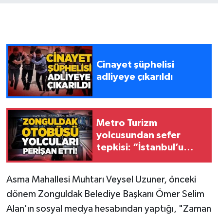
Gökçebey
GÜNDEM
Cinayet şüphelisi
İş ilanı
adliyeye çıkarıldı
Kilimli
Kültür - Sanat
Metro Turizm
yolcusundan sefer
tepkisi: “İstanbul’u
MAGAZİN
bilmeyen yolcular
mağdur edildi”
Politika
Asma Mahallesi Muhtarı Veysel Uzuner, önceki
dönem Zonguldak Belediye Başkanı Ömer Selim
Resmi İlan
Alan'ın sosyal medya hesabından yaptığı, "Zaman