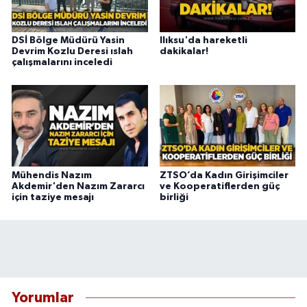
DSİ Bölge Müdürü Yasin
Ilıksu'da hareketli
Devrim Kozlu Deresi ıslah
dakikalar!
çalışmalarını inceledi
Mühendis Nazım
ZTSO’da Kadın Girişimciler
Akdemir'den Nazım Zararcı
ve Kooperatiflerden güç
için taziye mesajı
birliği
Yorumlar