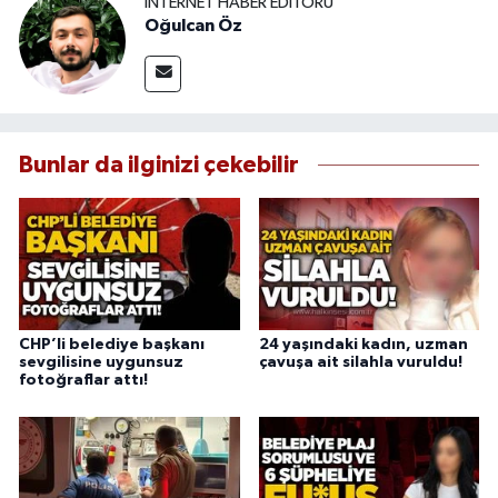
İNTERNET HABER EDITÖRÜ
Oğulcan Öz
Bunlar da ilginizi çekebilir
CHP’li belediye başkanı
24 yaşındaki kadın, uzman
sevgilisine uygunsuz
çavuşa ait silahla vuruldu!
fotoğraflar attı!