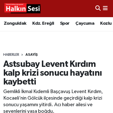
Foto Galeri
Zonguldak
Merkez Nöbetçi Eczaneler
Zonguldak
Kdz. Ereğli
Spor
Çaycuma
Kozlu
Video
Çaycuma
Merkez Hava Durumu
Yazarlar
KDZ. Ereğli
Merkez Trafik Yoğunluk Haritası
HABERLER
ASAYIŞ
Kozlu
Süper Lig Puan Durumu ve Fikstür
Astsubay Levent Kırdım
Alaplı
Tüm Manşetler
kalp krizi sonucu hayatını
kaybetti
Asayiş
Son Dakika Haberleri
Gemlikli İkmal Kıdemli Başçavuş Levent Kırdım,
Bartın
Haber Arşivi
Kocaeli’nin Gölcük ilçesinde geçirdiği kalp krizi
sonucu yaşamını yitirdi. Acı haber ailesi ve
Karabük
sevenlerini yasa boğdu.