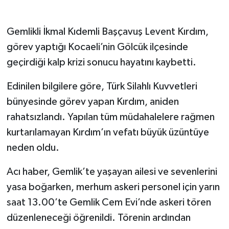
Gökçebey
Gemlikli İkmal Kıdemli Başçavuş Levent Kırdım,
görev yaptığı Kocaeli’nin Gölcük ilçesinde
GÜNDEM
geçirdiği kalp krizi sonucu hayatını kaybetti.
İş ilanı
Edinilen bilgilere göre, Türk Silahlı Kuvvetleri
bünyesinde görev yapan Kırdım, aniden
Kilimli
rahatsızlandı. Yapılan tüm müdahalelere rağmen
Kültür - Sanat
kurtarılamayan Kırdım’ın vefatı büyük üzüntüye
neden oldu.
MAGAZİN
Acı haber, Gemlik’te yaşayan ailesi ve sevenlerini
Politika
yasa boğarken, merhum askeri personel için yarın
saat 13.00’te Gemlik Cem Evi’nde askeri tören
Resmi İlan
düzenleneceği öğrenildi. Törenin ardından