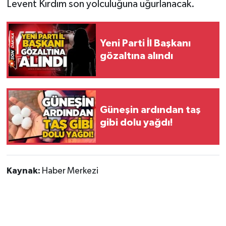
Röportaj
Levent Kırdım son yolculuğuna uğurlanacak.
Sağlık
Yeni Parti İl Başkanı
SİYASET
gözaltına alındı
Spor
Ulusal
Güneşin ardından taş
gibi dolu yağdı!
Yaşam
Kaynak:
Haber Merkezi