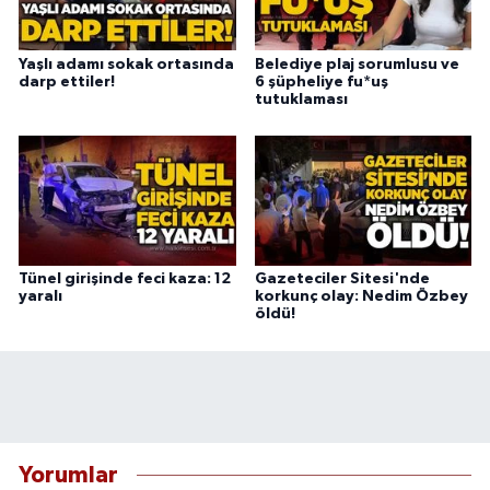
Yaşlı adamı sokak ortasında
Belediye plaj sorumlusu ve
darp ettiler!
6 şüpheliye fu*uş
tutuklaması
Tünel girişinde feci kaza: 12
Gazeteciler Sitesi'nde
yaralı
korkunç olay: Nedim Özbey
öldü!
Yorumlar