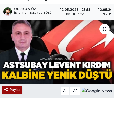
Devrek
OĞULCAN ÖZ
12.05.2026 - 23:13
12.05.202
İNTERNET HABER EDITÖRÜ
YAYINLANMA
GÜNCE
Bolu
ÇEVRE
BİLİM VE TEKNOLOJİ
DUNYA
Düzce
Eğitim
Paylaş
-
+
A
A
Ekonomi
Genel