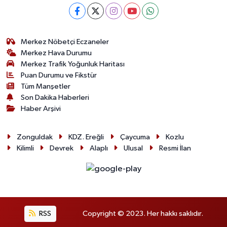
Merkez Nöbetçi Eczaneler
Merkez Hava Durumu
Merkez Trafik Yoğunluk Haritası
Puan Durumu ve Fikstür
Tüm Manşetler
Son Dakika Haberleri
Haber Arşivi
Zonguldak
KDZ. Ereğli
Çaycuma
Kozlu
Kilimli
Devrek
Alaplı
Ulusal
Resmi İlan
RSS
Copyright © 2023. Her hakkı saklıdır.