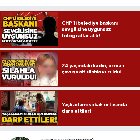
CHP’li belediye başkanı
sevgilisine uygunsuz
fotoğraflar attı!
24 yaşındaki kadın, uzman
çavuşa ait silahla vuruldu!
Yaşlı adamı sokak ortasında
darp ettiler!