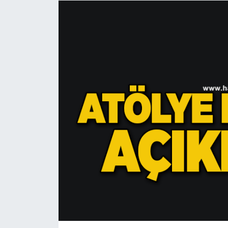
Devrek
Bolu
ÇEVRE
BİLİM VE TEKNOLOJİ
DUNYA
Düzce
Eğitim
Ekonomi
Genel