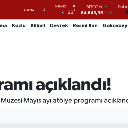
Foto 
BITCOIN
°
22
64.643,95
0.16
DOLAR
47,6704
0
uma
Kozlu
Kilimli
Devrek
Resmi İlan
Gökçebey
EURO
55,0406
-0.08
STERLİN
64,2143
0
GRAM ALTIN
6500.87
0.12
BİST100
13.799
70
ramı açıklandı!
 Müzesi Mayıs ayı atölye programı açıkland