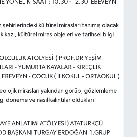
 YÖNELİK SAAT : 10.30 - 12.30 EBEVEYN
şehirlerindeki kültürel mirasları tanımış olacak
kazı, kültürel miras objeleri ve tarihsel bilgi
 YOLCULUK ATÖLYESİ ) PROF.DR YEŞİM
ARI - YUMURTA KAYALAR - KİREÇLİK
Ş: EBEVEYN - ÇOCUK ( İLKOKUL - ORTAOKUL )
 jeolojik mirasları yakından görüp, gözlemleme
gi döneme ve nasıl kalıntılar oldukları
KAYE ANLATIMI ATÖLYESİ ) ATATÜRKÇÜ
 ADD BAŞKANI TURGAY ERDOĞAN 1.GRUP