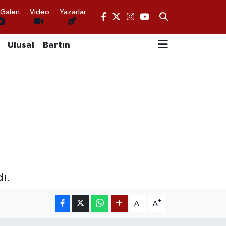
Galeri
Video
Yazarlar
Ulusal
Bartın
ı.
-
+
A
A