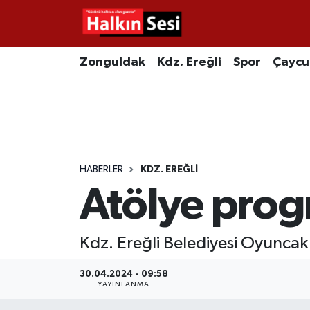
Foto Galeri
Zonguldak
Merkez Nöbetçi Eczaneler
Zonguldak
Kdz. Ereğli
Spor
Çayc
Video
Çaycuma
Merkez Hava Durumu
Yazarlar
KDZ. Ereğli
Merkez Trafik Yoğunluk Haritası
Kozlu
Süper Lig Puan Durumu ve Fikstür
HABERLER
KDZ. EREĞLI
Atölye prog
Alaplı
Tüm Manşetler
Asayiş
Son Dakika Haberleri
Kdz. Ereğli Belediyesi Oyuncak
Bartın
Haber Arşivi
30.04.2024 - 09:58
YAYINLANMA
Karabük