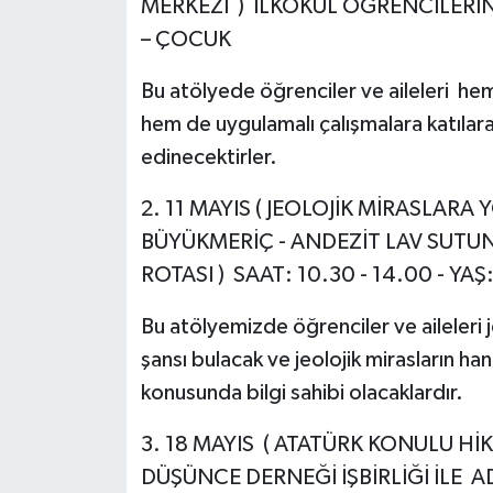
MERKEZİ ) İLKOKUL ÖĞRENCİLERİNE
– ÇOCUK
Bu atölyede öğrenciler ve aileleri hem 
hem de uygulamalı çalışmalara katılarak 
edinecektirler.
2. 11 MAYIS ( JEOLOJİK MİRASLARA
BÜYÜKMERİÇ - ANDEZİT LAV SUTUNL
ROTASI ) SAAT: 10.30 - 14.00 - YA
Bu atölyemizde öğrenciler ve aileleri
şansı bulacak ve jeolojik mirasların han
konusunda bilgi sahibi olacaklardır.
3. 18 MAYIS ( ATATÜRK KONULU Hİ
DÜŞÜNCE DERNEĞİ İŞBİRLİĞİ İLE