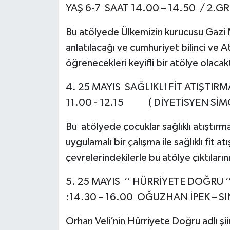
YAŞ 6-7 SAAT 14.00 – 14.50 / 2.GR
Bu atölyede Ülkemizin kurucusu Gazi 
anlatılacağı ve cumhuriyet bilinci ve A
öğrenecekleri keyifli bir atölye olacak
4. 25 MAYIS SAĞLIKLI FİT ATIŞTIRM
11.00 - 12.15 ( DİYETİSYEN SİMG
Bu atölyede çocuklar sağlıklı atıştırmal
uygulamalı bir çalışma ile sağlıklı fit 
çevrelerindekilerle bu atölye çıktıların
5. 25 MAYIS ‘’ HÜRRİYETE DOĞRU
:14.30 – 16.00 OĞUZHAN İPEK – 
Orhan Veli’nin Hürriyete Doğru adlı ş