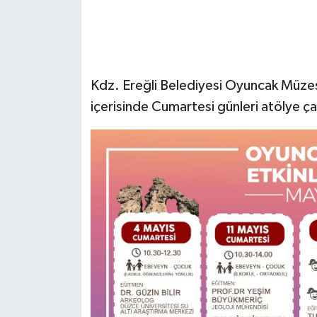
Gökçebey
GÜNDEM
Kdz. Ereğli Belediyesi Oyuncak Müzesi
İş ilanı
içerisinde Cumartesi günleri atölye ça
Kilimli
Kültür - Sanat
MAGAZİN
Politika
Resmi İlan