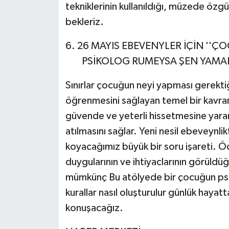
tekniklerinin kullanıldığı, müzede özgü
bekleriz.
6. 26 MAYIS EBEVENYLER İÇİN ''Ç
PSİKOLOG RUMEYSA ŞEN YAMAN ( 
Sınırlar çocuğun neyi yapması gerekti
öğrenmesini sağlayan temel bir kavra
güvende ve yeterli hissetmesine yara
atılmasını sağlar. Yeni nesil ebeveynlikt
koyacağımız büyük bir soru işareti. Ö
duygularının ve ihtiyaclarının görüldüğ
mümkünç Bu atölyede bir çocuğun psiko
kurallar nasıl oluşturulur günlük hayat
konuşacağız.