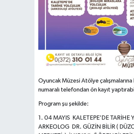
Röportaj
Sağlık
SİYASET
Spor
Ulusal
Yaşam
Oyuncak Müzesi Atölye çalışmalarına 
numaralı telefondan ön kayıt yaptırabil
Program şu şekilde:
1. 04 MAYIS KALETEPE'DE TARİHE Y
ARKEOLOG DR. GÜZİN BİLİR ( DÜZC