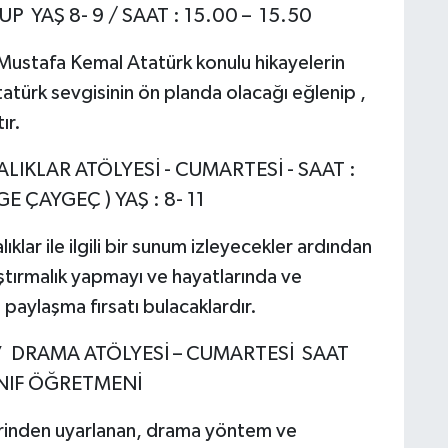
UP YAŞ 8- 9 / SAAT : 15.00 – 15.50
Mustafa Kemal Atatürk konulu hikayelerin
tatürk sevgisinin ön planda olacağı eğlenip ,
tır.
ALIKLAR ATÖLYESİ - CUMARTESİ - SAAT :
E ÇAYGEÇ ) YAŞ : 8- 11
ıklar ile ilgili bir sunum izleyecekler ardından
atıştırmalık yapmayı ve hayatlarında ve
ı paylaşma fırsatı bulacaklardır.
 ‘’ DRAMA ATÖLYESİ – CUMARTESİ SAAT
SINIF ÖĞRETMENİ
iirinden uyarlanan, drama yöntem ve