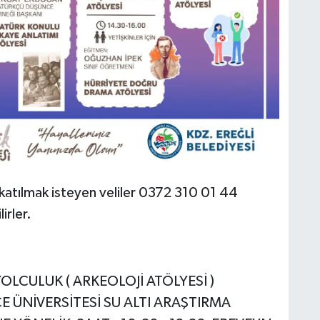
katılmak isteyen veliler 0372 310 01 44
irler.
OLCULUK ( ARKEOLOJİ ATÖLYESİ )
E ÜNİVERSİTESİ SU ALTI ARAŞTIRMA