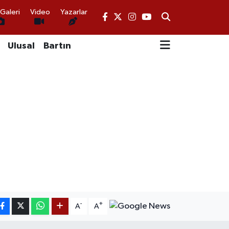
Galeri
Video
Yazarlar
Ulusal
Bartın
-
+
A
A