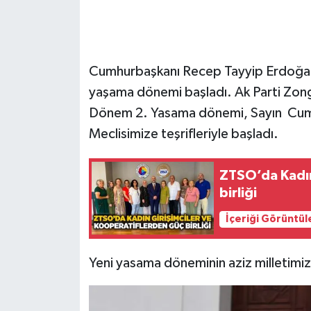
Gökçebey
GÜNDEM
Cumhurbaşkanı Recep Tayyip Erdoğan a
yaşama dönemi başladı. Ak Parti Zon
İş ilanı
Dönem 2. Yasama dönemi, Sayın Cum
Meclisimize teşrifleriyle başladı.
Kilimli
Kültür - Sanat
ZTSO’da Kadın
birliği
MAGAZİN
İçeriği Görüntül
Politika
Yeni yasama döneminin aziz milletimize
Resmi İlan