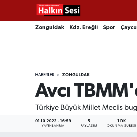
Foto Galeri
Zonguldak
Merkez Nöbetçi Eczaneler
Zonguldak
Kdz. Ereğli
Spor
Çayc
Video
Çaycuma
Merkez Hava Durumu
Yazarlar
KDZ. Ereğli
Merkez Trafik Yoğunluk Haritası
Kozlu
Süper Lig Puan Durumu ve Fikstür
HABERLER
ZONGULDAK
Avcı TBMM'
Alaplı
Tüm Manşetler
Asayiş
Son Dakika Haberleri
Türkiye Büyük Millet Meclis bu
Bartın
Haber Arşivi
01.10.2023 - 16:59
5
1 DK
YAYINLANMA
PAYLAŞIM
OKUNMA SÜRESI
Karabük