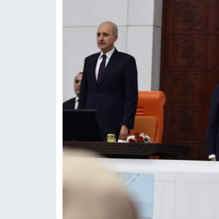
Röportaj
Sağlık
SİYASET
Spor
Ulusal
Yaşam