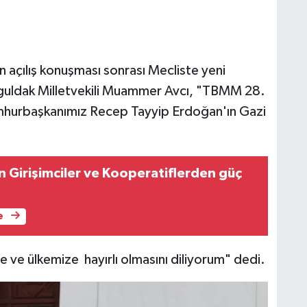
çılış konuşması sonrası Mecliste yeni
guldak Milletvekili Muammer Avcı, "TBMM 28.
hurbaşkanımız Recep Tayyip Erdoğan'ın Gazi
 Girişimciler ve Kooperatiflerden güç
e
 ve ülkemize hayırlı olmasını diliyorum" dedi.