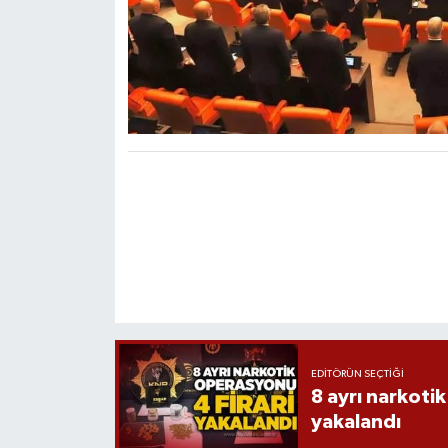
EDITÖRÜN SEÇTIĞI
8 ayrı narkotik
yakalandı