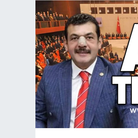
Devrek
Bolu
ÇEVRE
BİLİM VE TEKNOLOJİ
DUNYA
Düzce
Eğitim
Ekonomi
Genel