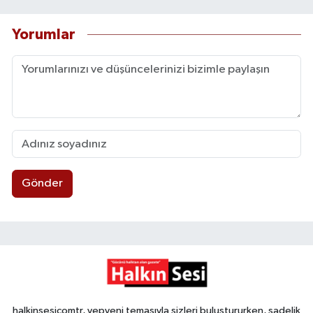
Yorumlar
Gönder
halkinsesicomtr, yepyeni temasıyla sizleri buluştururken, sadelik