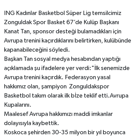
ING Kadınlar Basketbol Süper Lig temsilcimiz
Gökçebey
Zonguldak Spor Basket 67’de Kulüp Başkanı
GÜNDEM
Kanat Tan, sponsor desteği bulamadıkları için
Avrupa trenini kaçırdıklarını belirtirken, kulübünde
İş ilanı
kapanabileceğini söyledi.
Başkan Tan sosyal medya hesabından yaptığı
Kilimli
açıklamada şu ifadelere yer verdi:"İlk senemizde
Kültür - Sanat
Avrupa trenini kaçırdık. Federasyon yasal
hakkımız olan, şampiyon Zonguldakspor
MAGAZİN
Basketbol takım olarak ilk bİze teklif etti.Avrupa
Kupalarını.
Politika
Maalesef Avrupa hakkımızı maddi imkanlar
dolayısıyla kaybettik.
Resmi İlan
Koskoca şehirden 30-35 milyon bir yıl boyunca