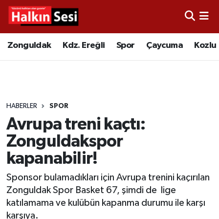
Foto Galeri
Zonguldak
Merkez Nöbetçi Eczaneler
Zonguldak
Kdz. Ereğli
Spor
Çaycuma
Kozlu
Video
Çaycuma
Merkez Hava Durumu
Yazarlar
KDZ. Ereğli
Merkez Trafik Yoğunluk Haritası
HABERLER
SPOR
Kozlu
Süper Lig Puan Durumu ve Fikstür
Avrupa treni kaçtı:
Alaplı
Tüm Manşetler
Zonguldakspor
kapanabilir!
Asayiş
Son Dakika Haberleri
Sponsor bulamadıkları için Avrupa trenini kaçırılan
Bartın
Haber Arşivi
Zonguldak Spor Basket 67, şimdi de lige
katılamama ve kulübün kapanma durumu ile karşı
Karabük
karşıya.