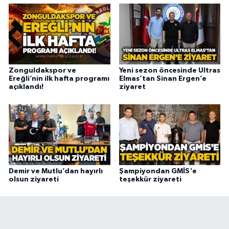
Zonguldakspor ve
Yeni sezon öncesinde Ultras
Ereğli’nin ilk hafta programı
Elmas’tan Sinan Ergen’e
açıklandı!
ziyaret
Demir ve Mutlu’dan hayırlı
Şampiyondan GMİS'e
olsun ziyareti
teşekkür ziyareti