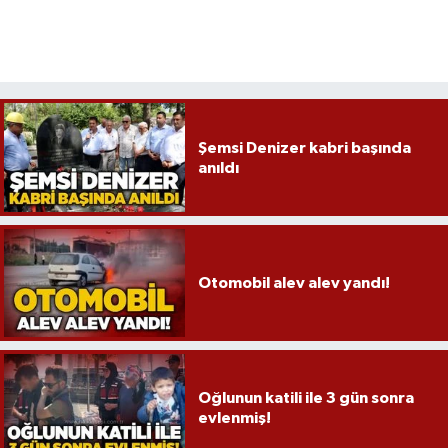
Şemsi Denizer kabri başında
anıldı
Otomobil alev alev yandı!
Oğlunun katili ile 3 gün sonra
evlenmiş!