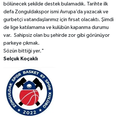
Röportaj
bölünecek şekilde destek bulamadık. Tarihte ilk
defa Zonguldakspor ismi Avrupa’da yazacak ve
Sağlık
gurbetçi vatandaşlarımız için fırsat olacaktı. Şimdi
de lige katılamama ve kulübün kapanma durumu
SİYASET
var. Sahipsiz olan bu şehirde zor gibi görünüyor
Spor
parkeye çıkmak.
Sözün bittiği yer."
Ulusal
Selçuk Koçaklı
Yaşam