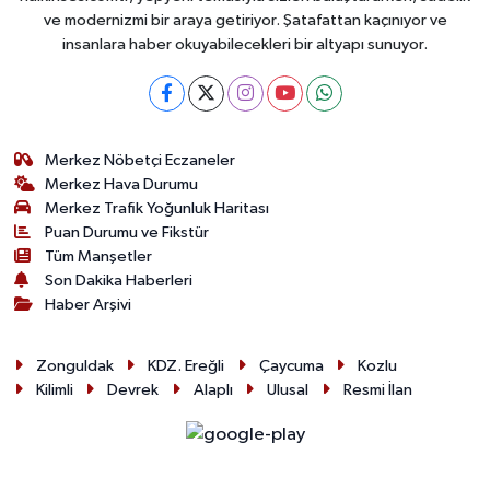
ve modernizmi bir araya getiriyor. Şatafattan kaçınıyor ve
insanlara haber okuyabilecekleri bir altyapı sunuyor.
Merkez Nöbetçi Eczaneler
Merkez Hava Durumu
Merkez Trafik Yoğunluk Haritası
Puan Durumu ve Fikstür
Tüm Manşetler
Son Dakika Haberleri
Haber Arşivi
Zonguldak
KDZ. Ereğli
Çaycuma
Kozlu
Kilimli
Devrek
Alaplı
Ulusal
Resmi İlan