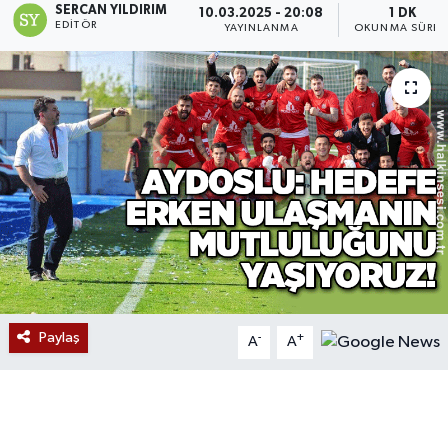
SERCAN YILDIRIM
10.03.2025 - 20:08
1 DK
EDITÖR
YAYINLANMA
OKUNMA SÜRES
Devrek
Bolu
ÇEVRE
BİLİM VE TEKNOLOJİ
DUNYA
Düzce
Paylaş
-
+
Eğitim
A
A
Ekonomi
Genel