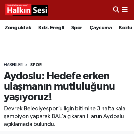
Foto Galeri
Zonguldak
Merkez Nöbetçi Eczaneler
Zonguldak
Kdz. Ereğli
Spor
Çaycuma
Kozlu
Video
Çaycuma
Merkez Hava Durumu
Yazarlar
KDZ. Ereğli
Merkez Trafik Yoğunluk Haritası
HABERLER
SPOR
Kozlu
Süper Lig Puan Durumu ve Fikstür
Aydoslu: Hedefe erken
Alaplı
Tüm Manşetler
ulaşmanın mutluluğunu
yaşıyoruz!
Asayiş
Son Dakika Haberleri
Devrek Belediyespor’u ligin bitimine 3 hafta kala
Bartın
Haber Arşivi
şampiyon yaparak BAL’a çıkaran Harun Aydoslu
açıklamada bulundu.
Karabük