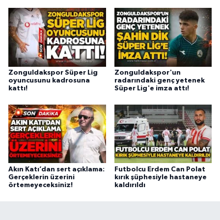
Zonguldakspor Süper Lig
Zonguldakspor'un
oyuncusunu kadrosuna
radarındaki genç yetenek
kattı!
Süper Lig'e imza attı!
Akın Katı’dan sert açıklama:
Futbolcu Erdem Can Polat
Gerçeklerin üzerini
kırık şüphesiyle hastaneye
örtemeyeceksiniz!
kaldırıldı