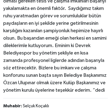
olması gereken tesis ve çalışma imkanları başarıyı
Röportaj
yakalamakta en önemli faktör. Saydığımız takım
Sağlık
ruhu yaratmadan görev ve sorumluluklar bütün
paydaşların en iyi şekilde yerine getirilmesinin
SİYASET
karşılığını kazanılan şampiyonluk hepimize hayırlı
olsun. Bu başarıdan emeği olan herkesi en samimi
Spor
dileklerimle kutluyorum. Eminim ki Devrek
Ulusal
Belediyespor bu yönetim şekliyle en kısa
zamanda profesyonel liglerde adından başarıyla
Yaşam
söz ettirecektir. Bizlere bu imkanı ve çalışma
konforunu sunan başta sayın Belediye Başkanımız
Özcan Ulupınar olmak üzere Kulüp Başkanımız ve
yönetim kurulu üyelerine teşekkür ederim. “dedi
Muhabir:
Selçuk Koçaklı