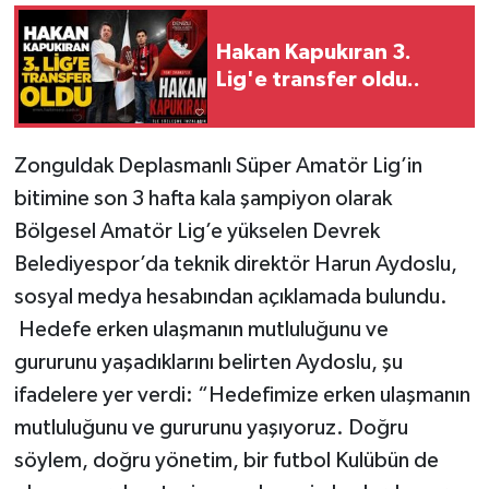
Gökçebey
Hakan Kapukıran 3.
Lig'e transfer oldu..
GÜNDEM
İş ilanı
Zonguldak Deplasmanlı Süper Amatör Lig’in
bitimine son 3 hafta kala şampiyon olarak
Kilimli
Bölgesel Amatör Lig’e yükselen Devrek
Belediyespor’da teknik direktör Harun Aydoslu,
Kültür - Sanat
sosyal medya hesabından açıklamada bulundu.
Hedefe erken ulaşmanın mutluluğunu ve
MAGAZİN
gururunu yaşadıklarını belirten Aydoslu, şu
Politika
ifadelere yer verdi: “Hedefimize erken ulaşmanın
mutluluğunu ve gururunu yaşıyoruz. Doğru
Resmi İlan
söylem, doğru yönetim, bir futbol Kulübün de