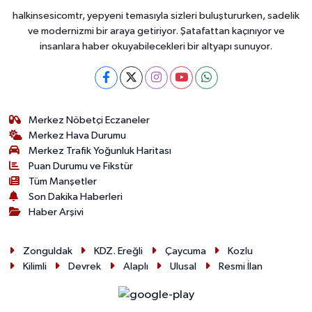
halkinsesicomtr, yepyeni temasıyla sizleri buluştururken, sadelik
ve modernizmi bir araya getiriyor. Şatafattan kaçınıyor ve
insanlara haber okuyabilecekleri bir altyapı sunuyor.
Merkez Nöbetçi Eczaneler
Merkez Hava Durumu
Merkez Trafik Yoğunluk Haritası
Puan Durumu ve Fikstür
Tüm Manşetler
Son Dakika Haberleri
Haber Arşivi
Zonguldak
KDZ. Ereğli
Çaycuma
Kozlu
Kilimli
Devrek
Alaplı
Ulusal
Resmi İlan