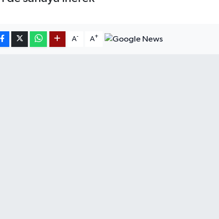
-
+
A
A