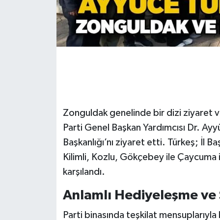
Gökçebey
GÜNDEM
İş ilanı
Kilimli
Zonguldak genelinde bir dizi ziyaret 
Kültür - Sanat
Parti Genel Başkan Yardımcısı Dr. Ayyüc
Başkanlığı’nı ziyaret etti. Türkeş; İl
MAGAZİN
Kilimli, Kozlu, Gökçebey ile Çaycuma i
karşılandı.
Politika
Anlamlı Hediyeleşme ve Ş
Resmi İlan
Parti binasında teşkilat mensuplarıyla 