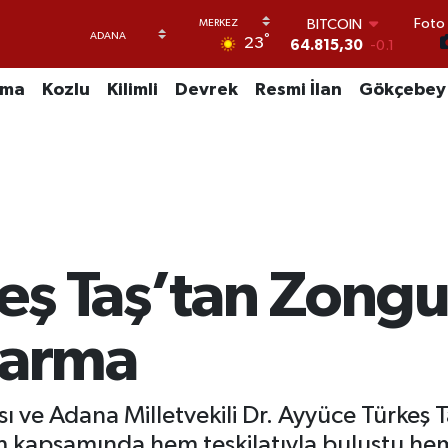
Foto 
DOLAR
°
23
47,7436
0.18
EURO
55,2510
0.32
uma
Kozlu
Kilimli
Devrek
Resmi İlan
Gökçebey
STERLİN
64,4811
0.38
GRAM ALTIN
6660.55
0
BİST100
13.779
-14
BITCOIN
64.815,30
-0.1
eş Taş’tan Zongu
karma
sı ve Adana Milletvekili Dr. Ayyüce Türkeş 
m kapsamında hem teşkilatıyla buluştu he