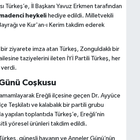
ı Türkeş’e, İl Başkanı Yavuz Erkmen tarafından
madenci heykeli
hediye edildi. Milletvekili
Bayrağı ve Kur'an-ı Kerim takdim ederek
 bir ziyarete imza atan Türkeş, Zonguldaklı bir
ilesine taziyelerini ileten İYİ Partili Türkeş, her
 verdi.
r Günü Coşkusu
amamlayarak Ereğli ilçesine geçen Dr. Ayyüce
çe Teşkilatı ve kalabalık bir partili grubu
da yapılan toplantıda Türkeş’e, Ereğli’nin
tli yöresel ürünleri takdim edildi.
n Türkeş, güneşli havanın ve Anneler Günü’nün