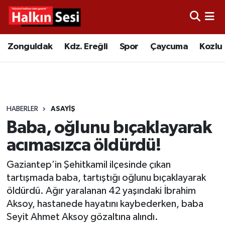
Foto Galeri
Zonguldak
Merkez Nöbetçi Eczaneler
Zonguldak
Kdz. Ereğli
Spor
Çaycuma
Kozlu
Video
Çaycuma
Merkez Hava Durumu
Yazarlar
KDZ. Ereğli
Merkez Trafik Yoğunluk Haritası
HABERLER
ASAYIŞ
Kozlu
Süper Lig Puan Durumu ve Fikstür
Baba, oğlunu bıçaklayarak
Alaplı
Tüm Manşetler
acımasızca öldürdü!
Gaziantep’in Şehitkamil ilçesinde çıkan
Asayiş
Son Dakika Haberleri
tartışmada baba, tartıştığı oğlunu bıçaklayarak
öldürdü. Ağır yaralanan 42 yaşındaki İbrahim
Bartın
Haber Arşivi
Aksoy, hastanede hayatını kaybederken, baba
Seyit Ahmet Aksoy gözaltına alındı.
Karabük