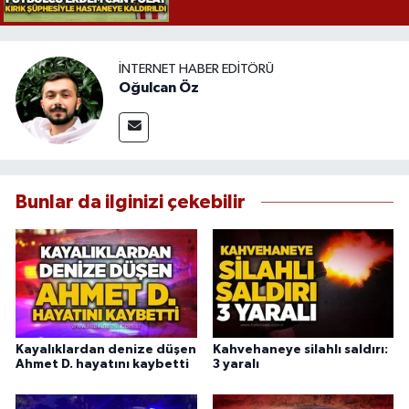
İNTERNET HABER EDITÖRÜ
Oğulcan Öz
Bunlar da ilginizi çekebilir
Kayalıklardan denize düşen
Kahvehaneye silahlı saldırı:
Ahmet D. hayatını kaybetti
3 yaralı