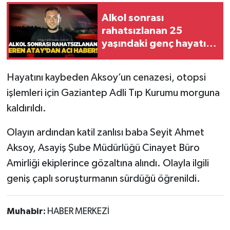
Röportaj
Alkol sonrası
Sağlık
rahatsızlanan 25
yaşındaki genç hayatını
kaybetti
SİYASET
Hayatını kaybeden Aksoy’un cenazesi, otopsi
Spor
işlemleri için Gaziantep Adli Tıp Kurumu morguna
kaldırıldı.
Ulusal
Olayın ardından katil zanlısı baba Seyit Ahmet
Yaşam
Aksoy, Asayiş Şube Müdürlüğü Cinayet Büro
Amirliği ekiplerince gözaltına alındı. Olayla ilgili
geniş çaplı soruşturmanın sürdüğü öğrenildi.
Muhabir:
HABER MERKEZİ