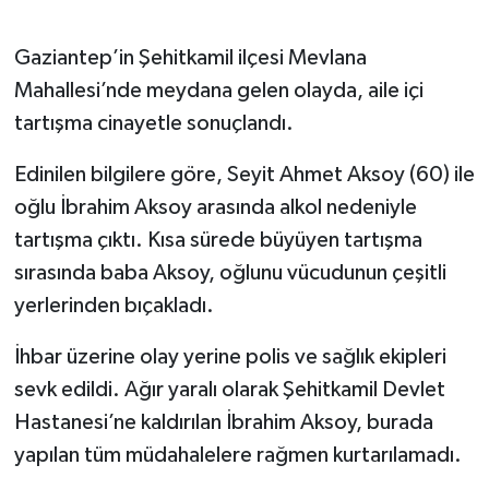
Gökçebey
Gaziantep’in Şehitkamil ilçesi Mevlana
Mahallesi’nde meydana gelen olayda, aile içi
GÜNDEM
tartışma cinayetle sonuçlandı.
İş ilanı
Edinilen bilgilere göre, Seyit Ahmet Aksoy (60) ile
oğlu İbrahim Aksoy arasında alkol nedeniyle
Kilimli
tartışma çıktı. Kısa sürede büyüyen tartışma
sırasında baba Aksoy, oğlunu vücudunun çeşitli
Kültür - Sanat
yerlerinden bıçakladı.
MAGAZİN
İhbar üzerine olay yerine polis ve sağlık ekipleri
Politika
sevk edildi. Ağır yaralı olarak Şehitkamil Devlet
Hastanesi’ne kaldırılan İbrahim Aksoy, burada
Resmi İlan
yapılan tüm müdahalelere rağmen kurtarılamadı.