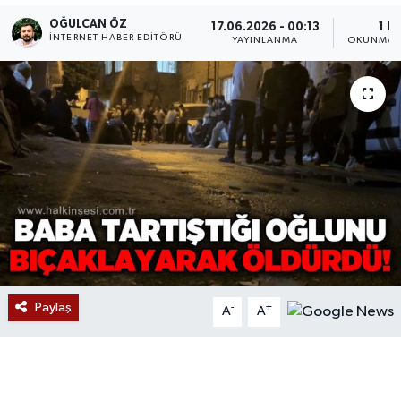
OĞULCAN ÖZ
17.06.2026 - 00:13
1 D
Devrek
İNTERNET HABER EDITÖRÜ
YAYINLANMA
OKUNMA S
Bolu
ÇEVRE
BİLİM VE TEKNOLOJİ
DUNYA
Düzce
Eğitim
Paylaş
-
+
A
A
Ekonomi
Genel