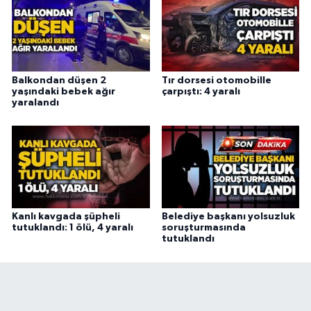
Balkondan düşen 2
Tır dorsesi otomobille
yaşındaki bebek ağır
çarpıştı: 4 yaralı
yaralandı
Kanlı kavgada şüpheli
Belediye başkanı yolsuzluk
tutuklandı: 1 ölü, 4 yaralı
soruşturmasında
tutuklandı