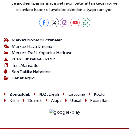
ve modernizmi bir araya getiriyor. Şatafattan kaçınıyor ve
insanlara haber okuyabilecekleri bir altyapı sunuyor.
Merkez Nöbetçi Eczaneler
Merkez Hava Durumu
Merkez Trafik Yoğunluk Haritası
Puan Durumu ve Fikstür
Tüm Manşetler
Son Dakika Haberleri
Haber Arşivi
Zonguldak
KDZ. Ereğli
Çaycuma
Kozlu
Kilimli
Devrek
Alaplı
Ulusal
Resmi İlan