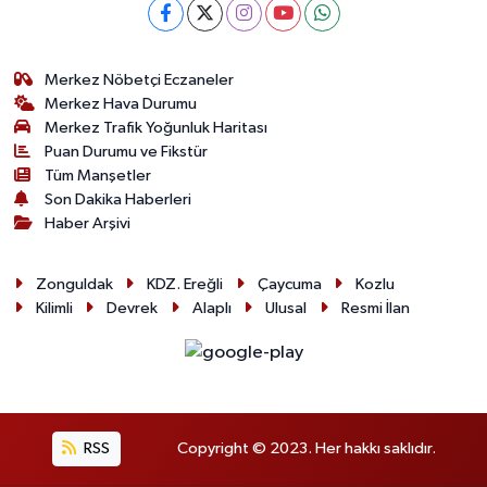
Merkez Nöbetçi Eczaneler
Merkez Hava Durumu
Merkez Trafik Yoğunluk Haritası
Puan Durumu ve Fikstür
Tüm Manşetler
Son Dakika Haberleri
Haber Arşivi
Zonguldak
KDZ. Ereğli
Çaycuma
Kozlu
Kilimli
Devrek
Alaplı
Ulusal
Resmi İlan
RSS
Copyright © 2023. Her hakkı saklıdır.