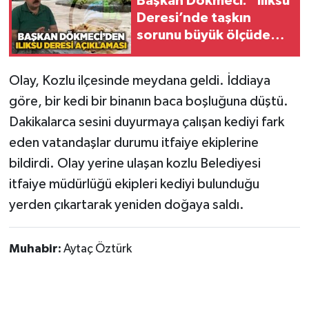
Başkan Dökmeci: “Ilıksu
Deresi’nde taşkın
Gökçebey
sorunu büyük ölçüde
çözüldü”
GÜNDEM
Olay, Kozlu ilçesinde meydana geldi. İddiaya
göre, bir kedi bir binanın baca boşluğuna düştü.
İş ilanı
Dakikalarca sesini duyurmaya çalışan kediyi fark
Kilimli
eden vatandaşlar durumu itfaiye ekiplerine
bildirdi. Olay yerine ulaşan kozlu Belediyesi
Kültür - Sanat
itfaiye müdürlüğü ekipleri kediyi bulunduğu
yerden çıkartarak yeniden doğaya saldı.
MAGAZİN
Politika
Muhabir:
Aytaç Öztürk
Resmi İlan