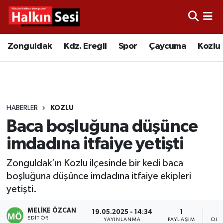
Foto Galeri
Zonguldak
Merkez Nöbetçi Eczaneler
Zonguldak
Kdz. Ereğli
Spor
Çaycuma
Kozlu
Video
Çaycuma
Merkez Hava Durumu
Yazarlar
KDZ. Ereğli
Merkez Trafik Yoğunluk Haritası
HABERLER
KOZLU
Kozlu
Süper Lig Puan Durumu ve Fikstür
Baca boşluğuna düşünce
Alaplı
Tüm Manşetler
imdadına itfaiye yetişti
Zonguldak’ın Kozlu ilçesinde bir kedi baca
Asayiş
Son Dakika Haberleri
boşluğuna düşünce imdadına itfaiye ekipleri
yetişti.
Bartın
Haber Arşivi
MELIKE ÖZCAN
19.05.2025 - 14:34
1
Karabük
EDITÖR
YAYINLANMA
PAYLAŞIM
OKU