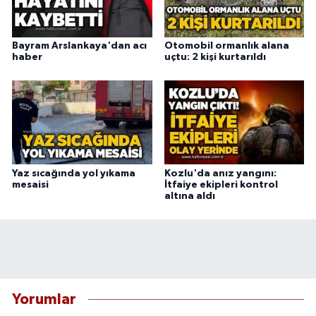
Bayram Arslankaya'dan acı
Otomobil ormanlık alana
haber
uçtu: 2 kişi kurtarıldı
Yaz sıcağında yol yıkama
Kozlu'da anız yangını:
mesaisi
İtfaiye ekipleri kontrol
altına aldı
Yorumlar