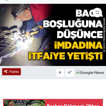
Devrek
Bolu
ÇEVRE
BİLİM VE TEKNOLOJİ
DUNYA
Düzce
Paylaş
-
+
A
A
Eğitim
Ekonomi
Genel