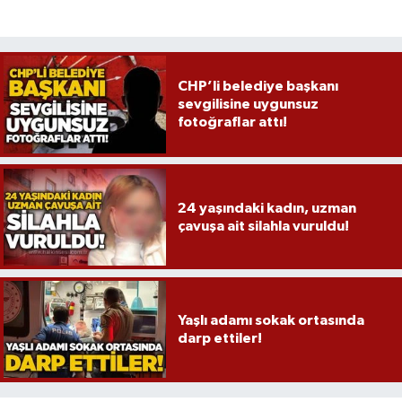
Röportaj
Sağlık
CHP’li belediye başkanı
SİYASET
sevgilisine uygunsuz
fotoğraflar attı!
Spor
Ulusal
24 yaşındaki kadın, uzman
çavuşa ait silahla vuruldu!
Yaşam
Yaşlı adamı sokak ortasında
darp ettiler!