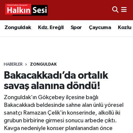
Foto Galeri
Zonguldak
Merkez Nöbetçi Eczaneler
Zonguldak
Kdz. Ereğli
Spor
Çaycuma
Kozlu
Video
Çaycuma
Merkez Hava Durumu
Yazarlar
KDZ. Ereğli
Merkez Trafik Yoğunluk Haritası
HABERLER
ZONGULDAK
Kozlu
Süper Lig Puan Durumu ve Fikstür
Bakacakkadı’da ortalık
Alaplı
Tüm Manşetler
savaş alanına döndü!
Zonguldak’ın Gökçebey ilçesine bağlı
Asayiş
Son Dakika Haberleri
Bakacakkadı beldesinde sahne alan ünlü yöresel
sanatçı Ramazan Çelik'in konserinde, alkollü iki
Bartın
Haber Arşivi
grubun birbirine girmesi sonucu arbede çıktı.
Kavga nedeniyle konser planlanandan önce
Karabük