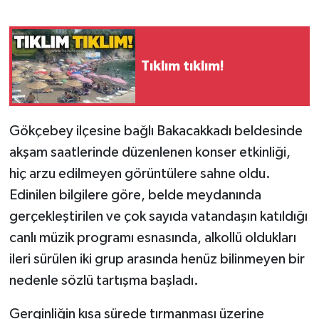
Gökçebey
Tıklım tıklım!
GÜNDEM
İş ilanı
Gökçebey ilçesine bağlı Bakacakkadı beldesinde
Kilimli
akşam saatlerinde düzenlenen konser etkinliği,
hiç arzu edilmeyen görüntülere sahne oldu.
Kültür - Sanat
Edinilen bilgilere göre, belde meydanında
MAGAZİN
gerçekleştirilen ve çok sayıda vatandaşın katıldığı
canlı müzik programı esnasında, alkollü oldukları
Politika
ileri sürülen iki grup arasında henüz bilinmeyen bir
nedenle sözlü tartışma başladı.
Resmi İlan
Gerginliğin kısa sürede tırmanması üzerine