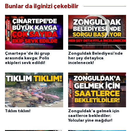
Bunlar da ilginizi çekebilir
Çınartepe'de iki grup
Zonguldak Belediyesi’nde
arasında kavga: Polis
her şey detaylıca
ekipleri sevk edildi!
incelenecek!
Tıklım tıklım!
Zonguldak'a gelmek için
saatlerce beklediler:
Yolcular yine mağdur!