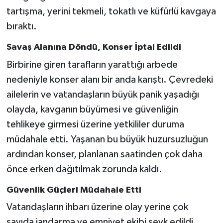
Röportaj
tartışma, yerini tekmeli, tokatlı ve küfürlü kavgaya
bıraktı.
Sağlık
Savaş Alanına Döndü, Konser İptal Edildi
SİYASET
Birbirine giren tarafların yarattığı arbede
nedeniyle konser alanı bir anda karıştı. Çevredeki
Spor
ailelerin ve vatandaşların büyük panik yaşadığı
Ulusal
olayda, kavganın büyümesi ve güvenliğin
tehlikeye girmesi üzerine yetkililer duruma
Yaşam
müdahale etti. Yaşanan bu büyük huzursuzluğun
ardından konser, planlanan saatinden çok daha
önce erken dağıtılmak zorunda kaldı.
Güvenlik Güçleri Müdahale Etti
Vatandaşların ihbarı üzerine olay yerine çok
sayıda jandarma ve emniyet ekibi sevk edildi.