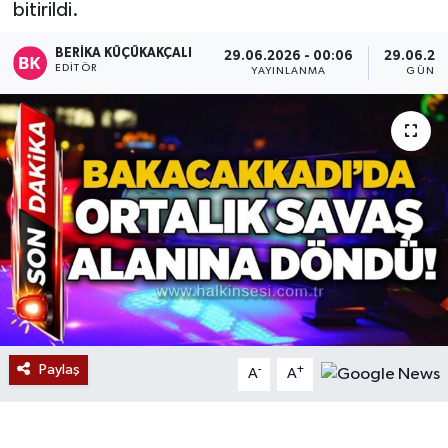
bitirildi.
Devrek
BERIKA KÜÇÜKAKÇALI
29.06.2026 - 00:06
29.06.202
EDITÖR
YAYINLANMA
GÜNCE
Bolu
ÇEVRE
BİLİM VE TEKNOLOJİ
DUNYA
Düzce
Eğitim
Paylaş
-
+
A
A
Ekonomi
Genel