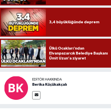
3,4 büyüklüğünde deprem
Ülkü Ocakları’ndan
Elvanpazarcık Belediye Başkanı
Ümit Uzun’a ziyaret
EDITÖR HAKKINDA
Berika Küçükakçalı