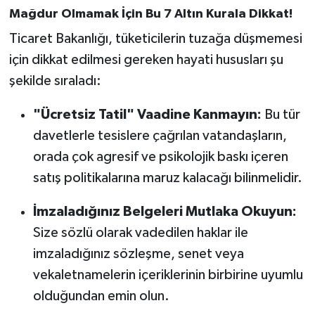
Röportaj
Mağdur Olmamak İçin Bu 7 Altın Kurala Dikkat!
Ticaret Bakanlığı, tüketicilerin tuzağa düşmemesi
Sağlık
için dikkat edilmesi gereken hayati hususları şu
SİYASET
şekilde sıraladı:
Spor
"Ücretsiz Tatil" Vaadine Kanmayın:
Bu tür
davetlerle tesislere çağrılan vatandaşların,
Ulusal
orada çok agresif ve psikolojik baskı içeren
satış politikalarına maruz kalacağı bilinmelidir.
Yaşam
İmzaladığınız Belgeleri Mutlaka Okuyun:
Size sözlü olarak vadedilen haklar ile
imzaladığınız sözleşme, senet veya
vekaletnamelerin içeriklerinin birbirine uyumlu
olduğundan emin olun.