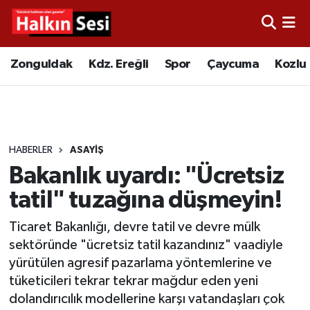
Foto Galeri
Zonguldak
Merkez Nöbetçi Eczaneler
Zonguldak
Kdz. Ereğli
Spor
Çaycuma
Kozlu
Video
Çaycuma
Merkez Hava Durumu
Yazarlar
KDZ. Ereğli
Merkez Trafik Yoğunluk Haritası
HABERLER
ASAYIŞ
Kozlu
Süper Lig Puan Durumu ve Fikstür
Bakanlık uyardı: "Ücretsiz
Alaplı
Tüm Manşetler
tatil" tuzağına düşmeyin!
Ticaret Bakanlığı, devre tatil ve devre mülk
Asayiş
Son Dakika Haberleri
sektöründe "ücretsiz tatil kazandınız" vaadiyle
yürütülen agresif pazarlama yöntemlerine ve
Bartın
Haber Arşivi
tüketicileri tekrar tekrar mağdur eden yeni
dolandırıcılık modellerine karşı vatandaşları çok
Karabük