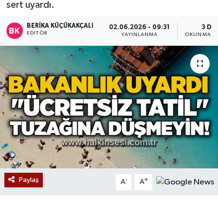
sert uyardı.
Devrek
BERIKA KÜÇÜKAKÇALI
02.06.2026 - 09:31
3 DK
EDITÖR
YAYINLANMA
OKUNMA SÜ
Bolu
ÇEVRE
BİLİM VE TEKNOLOJİ
DUNYA
Düzce
Eğitim
Paylaş
-
+
A
A
Ekonomi
Genel