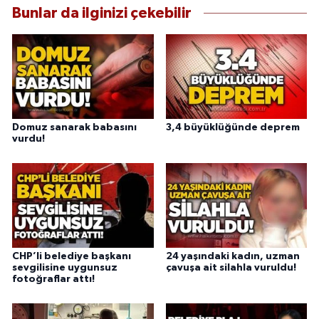
Bunlar da ilginizi çekebilir
Domuz sanarak babasını
3,4 büyüklüğünde deprem
vurdu!
CHP’li belediye başkanı
24 yaşındaki kadın, uzman
sevgilisine uygunsuz
çavuşa ait silahla vuruldu!
fotoğraflar attı!