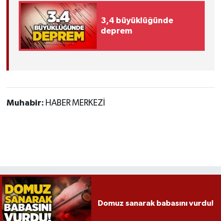
3,4 büyüklüğünde
deprem
Muhabir:
HABER MERKEZİ
Domuz sanarak babasını vurdu!