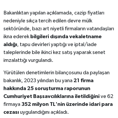
Gökçebey
Bakanlıktan yapılan açıklamada, cazip fiyatları
nedeniyle sıkça tercih edilen devre mülk
GÜNDEM
sektöründe, bazı art niyetli firmaların vatandaşları
ikna ederek
bilgileri dışında vekaletname
İş ilanı
aldığı
, tapu devirleri yaptığı ve iptal/iade
taleplerinde bile ikinci kez satış yaparak senet
Kilimli
imzalattığı vurgulandı.
Kültür - Sanat
Yürütülen denetimlerin bilançosunu da paylaşan
MAGAZİN
bakanlık, 2023 yılından bu yana
21 firma
hakkında 25 soruşturma raporunun
Politika
Cumhuriyet Başsavcılıklarına iletildiğini
ve 62
firmaya
352 milyon TL'nin üzerinde idari para
Resmi İlan
cezası
uygulandığını açıkladı.