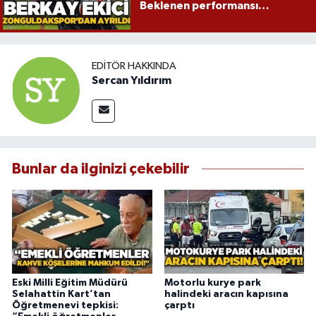
Beklenen performansı
gösterememişti!
EDITÖR HAKKINDA
Sercan Yıldırım
Bunlar da ilginizi çekebilir
Eski Milli Eğitim Müdürü
Motorlu kurye park
Selahattin Kart’tan
halindeki aracın kapısına
Öğretmenevi tepkisi:
çarptı