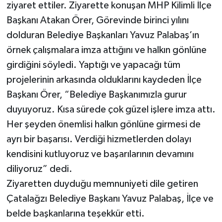
ziyaret ettiler. Ziyarette konuşan MHP Kilimli İlçe
Başkanı Atakan Örer, Görevinde birinci yılını
Gökçebey
dolduran Belediye Başkanları Yavuz Palabaş’ın
GÜNDEM
örnek çalışmalara imza attığını ve halkın gönlüne
girdiğini söyledi. Yaptığı ve yapacağı tüm
İş ilanı
projelerinin arkasında olduklarını kaydeden İlçe
Başkanı Örer, “Belediye Başkanımızla gurur
Kilimli
duyuyoruz. Kısa sürede çok güzel işlere imza attı.
Her şeyden önemlisi halkın gönlüne girmesi de
Kültür - Sanat
ayrı bir başarısı. Verdiği hizmetlerden dolayı
MAGAZİN
kendisini kutluyoruz ve başarılarının devamını
diliyoruz” dedi.
Politika
Ziyaretten duyduğu memnuniyeti dile getiren
Çatalağzı Belediye Başkanı Yavuz Palabaş, İlçe ve
Resmi İlan
belde başkanlarına teşekkür etti.