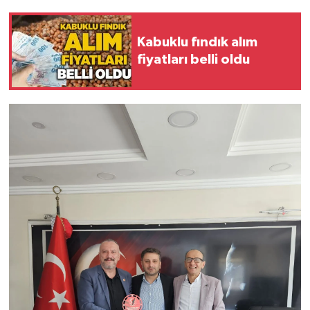
Röportaj
Sağlık
Kabuklu fındık alım
fiyatları belli oldu
SİYASET
Spor
Ulusal
Yaşam