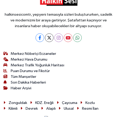
halkinsesicomtr, yepyeni temasıyla sizleri buluştururken, sadelik
ve modernizmi bir araya getiriyor. Şatafattan kaçınıyor ve
insanlara haber okuyabilecekleri bir altyapı sunuyor.
Merkez Nöbetçi Eczaneler
Merkez Hava Durumu
Merkez Trafik Yoğunluk Haritası
Puan Durumu ve Fikstür
Tüm Manşetler
Son Dakika Haberleri
Haber Arşivi
Zonguldak
KDZ. Ereğli
Çaycuma
Kozlu
Kilimli
Devrek
Alaplı
Ulusal
Resmi İlan