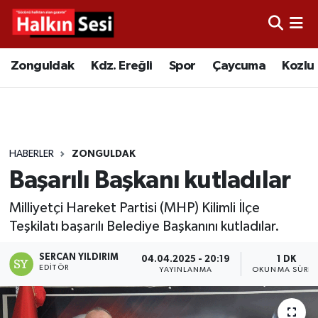
Foto Galeri
Zonguldak
Merkez Nöbetçi Eczaneler
Zonguldak
Kdz. Ereğli
Spor
Çaycuma
Kozlu
Video
Çaycuma
Merkez Hava Durumu
Yazarlar
KDZ. Ereğli
Merkez Trafik Yoğunluk Haritası
HABERLER
ZONGULDAK
Kozlu
Süper Lig Puan Durumu ve Fikstür
Başarılı Başkanı kutladılar
Alaplı
Tüm Manşetler
Milliyetçi Hareket Partisi (MHP) Kilimli İlçe
Teşkilatı başarılı Belediye Başkanını kutladılar.
Asayiş
Son Dakika Haberleri
SERCAN YILDIRIM
04.04.2025 - 20:19
1 DK
EDITÖR
Bartın
Haber Arşivi
YAYINLANMA
OKUNMA SÜRES
Karabük