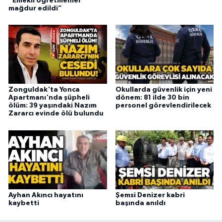
“Emekli öğretmenler
mağdur edildi”
Zonguldak'ta Yonca
Okullarda güvenlik için yeni
Apartmanı'nda şüpheli
dönem: 81 ilde 30 bin
ölüm: 39 yaşındaki Nazım
personel görevlendirilecek
Zararcı evinde ölü bulundu
Ayhan Akıncı hayatını
Şemsi Denizer kabri
kaybetti
başında anıldı