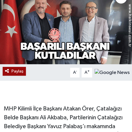
Devrek
Bolu
ÇEVRE
BİLİM VE TEKNOLOJİ
DUNYA
Paylaş
-
+
A
A
Düzce
Eğitim
MHP Kilimli İlçe Başkanı Atakan Örer, Çatalağızı
Ekonomi
Belde Başkanı Ali Akbaba, Partilerinin Çatalağızı
Belediye Başkanı Yavuz Palabaş’ı makamında
Genel