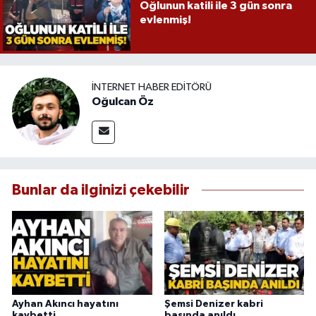
Oğlunun katili ile 3 gün sonra
evlenmiş!
İNTERNET HABER EDITÖRÜ
Oğulcan Öz
Bunlar da ilginizi çekebilir
Ayhan Akıncı hayatını
Şemsi Denizer kabri
kaybetti
başında anıldı