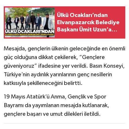
Röportaj
Ülkü Ocakları’ndan
Sağlık
Elvanpazarcık Belediye
Başkanı Ümit Uzun’a
SİYASET
ziyaret
Spor
Mesajda, gençlerin ülkenin geleceğinde en önemli
güç olduğuna dikkat çekilerek, “Gençlere
Ulusal
güveniyoruz” ifadesine yer verildi. Basın Konseyi,
Türkiye’nin aydınlık yarınlarının genç nesillerin
Yaşam
katkısıyla şekilleneceğini belirtti.
19 Mayıs Atatürk’ü Anma, Gençlik ve Spor
Bayramı da yayımlanan mesajda kutlanarak,
gençlere başarı ve umut dilekleri iletildi.