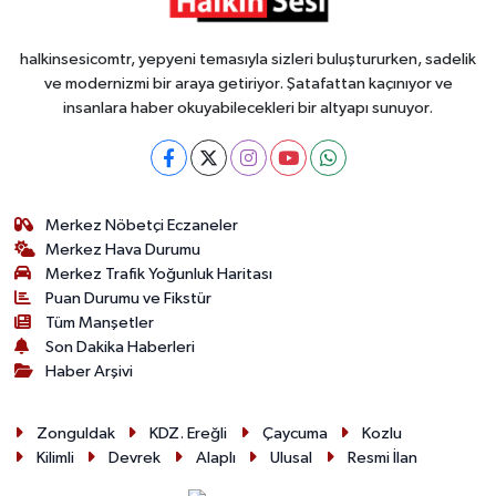
halkinsesicomtr, yepyeni temasıyla sizleri buluştururken, sadelik
ve modernizmi bir araya getiriyor. Şatafattan kaçınıyor ve
insanlara haber okuyabilecekleri bir altyapı sunuyor.
Merkez Nöbetçi Eczaneler
Merkez Hava Durumu
Merkez Trafik Yoğunluk Haritası
Puan Durumu ve Fikstür
Tüm Manşetler
Son Dakika Haberleri
Haber Arşivi
Zonguldak
KDZ. Ereğli
Çaycuma
Kozlu
Kilimli
Devrek
Alaplı
Ulusal
Resmi İlan