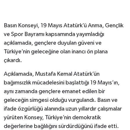
Gökçebey
Basın Konseyi, 19 Mayıs Atatürk’ü Anma, Gençlik
GÜNDEM
ve Spor Bayramı kapsamında yayımladığı
açıklamada, gençlere duyulan güveni ve
İş ilanı
Türkiye’nin geleceğine olan inancı ön plana
Kilimli
çıkardı.
Kültür - Sanat
Açıklamada, Mustafa Kemal Atatürk’ün
bağımsızlık mücadelesini başlattığı 19 Mayıs’ın,
MAGAZİN
aynı zamanda gençlere emanet edilen bir
geleceğin simgesi olduğu vurgulandı. Basın ve
Politika
ifade özgürlüğü alanında uzun yıllardır çalışmalar
Resmi İlan
yürüten Konsey, Türkiye’nin demokratik
değerlerine bağlılığını sürdürdüğünü ifade etti.