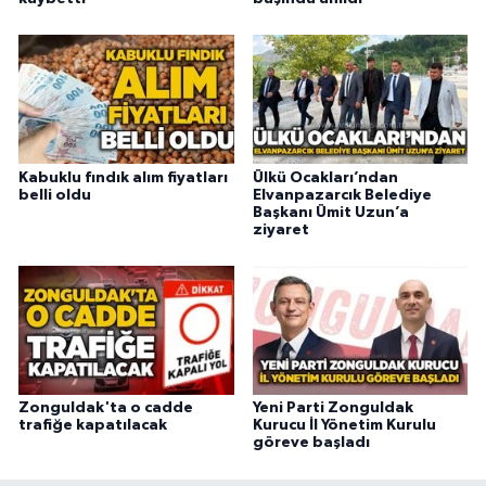
Kabuklu fındık alım fiyatları
Ülkü Ocakları’ndan
belli oldu
Elvanpazarcık Belediye
Başkanı Ümit Uzun’a
ziyaret
Zonguldak'ta o cadde
Yeni Parti Zonguldak
trafiğe kapatılacak
Kurucu İl Yönetim Kurulu
göreve başladı