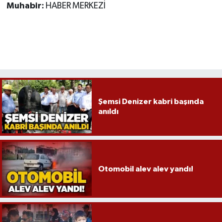
Muhabir:
HABER MERKEZİ
Şemsi Denizer kabri başında
anıldı
Otomobil alev alev yandı!