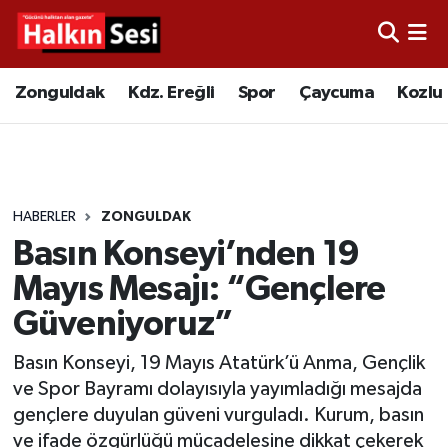
Foto Galeri
Zonguldak
Merkez Nöbetçi Eczaneler
Zonguldak
Kdz. Ereğli
Spor
Çaycuma
Kozlu
Video
Çaycuma
Merkez Hava Durumu
Yazarlar
KDZ. Ereğli
Merkez Trafik Yoğunluk Haritası
HABERLER
ZONGULDAK
Kozlu
Süper Lig Puan Durumu ve Fikstür
Basın Konseyi’nden 19
Alaplı
Tüm Manşetler
Mayıs Mesajı: “Gençlere
Güveniyoruz”
Asayiş
Son Dakika Haberleri
Basın Konseyi, 19 Mayıs Atatürk’ü Anma, Gençlik
Bartın
Haber Arşivi
ve Spor Bayramı dolayısıyla yayımladığı mesajda
gençlere duyulan güveni vurguladı. Kurum, basın
Karabük
ve ifade özgürlüğü mücadelesine dikkat çekerek