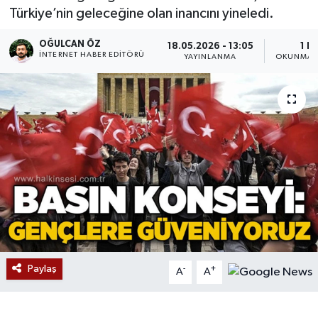
Türkiye’nin geleceğine olan inancını yineledi.
Devrek
OĞULCAN ÖZ
18.05.2026 - 13:05
1 D
İNTERNET HABER EDITÖRÜ
YAYINLANMA
OKUNMA S
Bolu
ÇEVRE
BİLİM VE TEKNOLOJİ
DUNYA
Düzce
Eğitim
Paylaş
-
+
A
A
Ekonomi
Genel