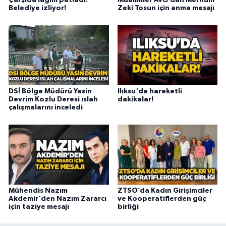
Çarşıda lağım patladı:
Muammer Avcı’dan Merhum
Belediye izliyor!
Zeki Tosun için anma mesajı
DSİ Bölge Müdürü Yasin
Ilıksu'da hareketli
Devrim Kozlu Deresi ıslah
dakikalar!
çalışmalarını inceledi
Mühendis Nazım
ZTSO’da Kadın Girişimciler
Akdemir'den Nazım Zararcı
ve Kooperatiflerden güç
için taziye mesajı
birliği