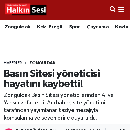
Foto Galeri
Zonguldak
Merkez Nöbetçi Eczaneler
Zonguldak
Kdz. Ereğli
Spor
Çaycuma
Kozlu
Video
Çaycuma
Merkez Hava Durumu
Yazarlar
KDZ. Ereğli
Merkez Trafik Yoğunluk Haritası
HABERLER
ZONGULDAK
Kozlu
Süper Lig Puan Durumu ve Fikstür
Basın Sitesi yöneticisi
Alaplı
Tüm Manşetler
hayatını kaybetti!
Zonguldak Basın Sitesi yöneticilerinden Aliye
Asayiş
Son Dakika Haberleri
Yankın vefat etti. Acı haber, site yönetimi
tarafından yayımlanan taziye mesajıyla
Bartın
Haber Arşivi
komşularına ve sevenlerine duyuruldu.
Karabük