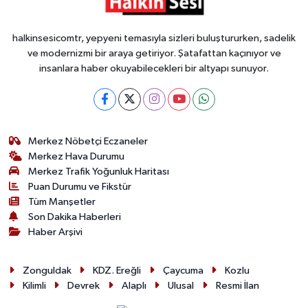
halkinsesicomtr, yepyeni temasıyla sizleri buluştururken, sadelik
ve modernizmi bir araya getiriyor. Şatafattan kaçınıyor ve
insanlara haber okuyabilecekleri bir altyapı sunuyor.
Merkez Nöbetçi Eczaneler
Merkez Hava Durumu
Merkez Trafik Yoğunluk Haritası
Puan Durumu ve Fikstür
Tüm Manşetler
Son Dakika Haberleri
Haber Arşivi
Zonguldak
KDZ. Ereğli
Çaycuma
Kozlu
Kilimli
Devrek
Alaplı
Ulusal
Resmi İlan