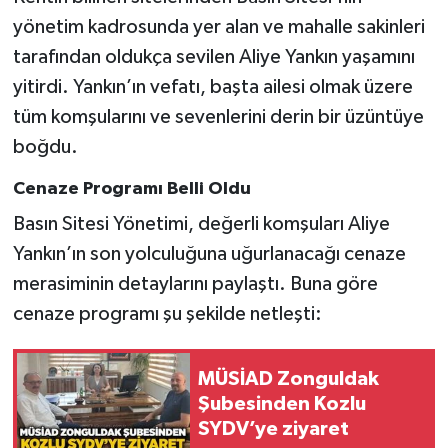
yönetim kadrosunda yer alan ve mahalle sakinleri
Gökçebey
tarafından oldukça sevilen Aliye Yankın yaşamını
yitirdi. Yankın’ın vefatı, başta ailesi olmak üzere
GÜNDEM
tüm komşularını ve sevenlerini derin bir üzüntüye
boğdu.
İş ilanı
Cenaze Programı Belli Oldu
Kilimli
Basın Sitesi Yönetimi, değerli komşuları Aliye
Kültür - Sanat
Yankın’ın son yolculuğuna uğurlanacağı cenaze
merasiminin detaylarını paylaştı. Buna göre
MAGAZİN
cenaze programı şu şekilde netleşti:
Politika
MÜSİAD Zonguldak
Şubesinden Kozlu
Resmi İlan
SYDV’ye ziyaret