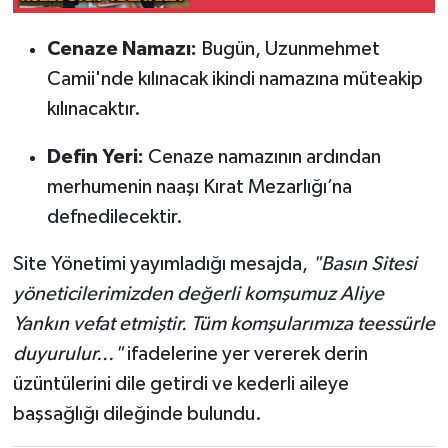
Röportaj
Cenaze Namazı:
Bugün, Uzunmehmet
Sağlık
Camii'nde kılınacak ikindi namazına müteakip
kılınacaktır.
SİYASET
Defin Yeri:
Cenaze namazının ardından
Spor
merhumenin naaşı Kırat Mezarlığı’na
Ulusal
defnedilecektir.
Yaşam
Site Yönetimi yayımladığı mesajda,
"Basın Sitesi
yöneticilerimizden değerli komşumuz Aliye
Yankın vefat etmiştir. Tüm komşularımıza teessürle
duyurulur..."
ifadelerine yer vererek derin
üzüntülerini dile getirdi ve kederli aileye
başsağlığı dileğinde bulundu.