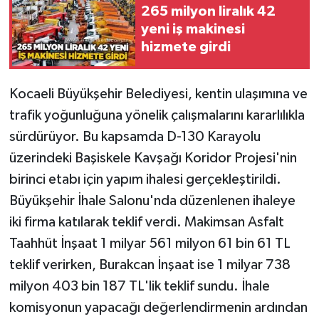
265 milyon liralık 42
yeni iş makinesi
Gökçebey
hizmete girdi
GÜNDEM
Kocaeli Büyükşehir Belediyesi, kentin ulaşımına ve
İş ilanı
trafik yoğunluğuna yönelik çalışmalarını kararlılıkla
sürdürüyor. Bu kapsamda D-130 Karayolu
Kilimli
üzerindeki Başiskele Kavşağı Koridor Projesi'nin
Kültür - Sanat
birinci etabı için yapım ihalesi gerçekleştirildi.
Büyükşehir İhale Salonu'nda düzenlenen ihaleye
MAGAZİN
iki firma katılarak teklif verdi. Makimsan Asfalt
Taahhüt İnşaat 1 milyar 561 milyon 61 bin 61 TL
Politika
teklif verirken, Burakcan İnşaat ise 1 milyar 738
milyon 403 bin 187 TL'lik teklif sundu. İhale
Resmi İlan
komisyonun yapacağı değerlendirmenin ardından