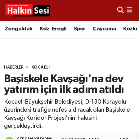
Foto Galeri
Zonguldak
Merkez Nöbetçi Eczaneler
Zonguldak
Kdz. Ereğli
Spor
Çaycuma
Kozlu
Video
Çaycuma
Merkez Hava Durumu
Yazarlar
KDZ. Ereğli
Merkez Trafik Yoğunluk Haritası
HABERLER
KOCAELI
Kozlu
Süper Lig Puan Durumu ve Fikstür
Başiskele Kavşağı'na dev
Alaplı
Tüm Manşetler
yatırım için ilk adım atıldı
Kocaeli Büyükşehir Belediyesi, D-130 Karayolu
Asayiş
Son Dakika Haberleri
üzerindeki trafiğe nefes aldıracak olan Başiskele
Kavşağı Koridor Projesi'nin ihalesini
Bartın
Haber Arşivi
gerçekleştirdi.
Karabük