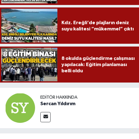
Kdz. Ereğli’de plajların deniz
suyu kalitesi “mükemmel” çıktı
8 okulda güçlendirme çalışması
yapılacak: Eğitim planlaması
belli oldu
EDITÖR HAKKINDA
Sercan Yıldırım