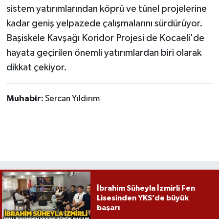
sistem yatırımlarından köprü ve tünel projelerine
kadar geniş yelpazede çalışmalarını sürdürüyor.
Başiskele Kavşağı Koridor Projesi de Kocaeli'de
hayata geçirilen önemli yatırımlardan biri olarak
dikkat çekiyor.
Muhabir:
Sercan Yıldırım
İbrahim Süheyla İzmirli Fen
Lisesinden YKS’de büyük
başarı