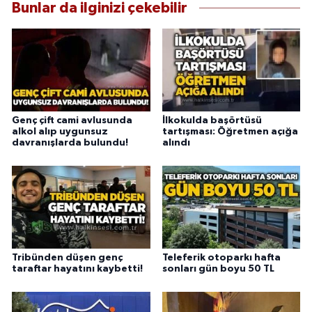
Bunlar da ilginizi çekebilir
Genç çift cami avlusunda
İlkokulda başörtüsü
alkol alıp uygunsuz
tartışması: Öğretmen açığa
davranışlarda bulundu!
alındı
Tribünden düşen genç
Teleferik otoparkı hafta
taraftar hayatını kaybetti!
sonları gün boyu 50 TL