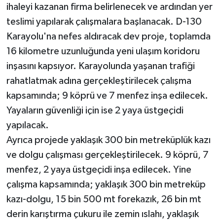
Röportaj
ihaleyi kazanan firma belirlenecek ve ardından yer
teslimi yapılarak çalışmalara başlanacak. D-130
Sağlık
Karayolu'na nefes aldıracak dev proje, toplamda
16 kilometre uzunluğunda yeni ulaşım koridoru
SİYASET
inşasını kapsıyor. Karayolunda yaşanan trafiği
Spor
rahatlatmak adına gerçekleştirilecek çalışma
kapsamında; 9 köprü ve 7 menfez inşa edilecek.
Ulusal
Yayaların güvenliği için ise 2 yaya üstgeçidi
yapılacak.
Yaşam
Ayrıca projede yaklaşık 300 bin metreküplük kazı
ve dolgu çalışması gerçekleştirilecek. 9 köprü, 7
menfez, 2 yaya üstgeçidi inşa edilecek. Yine
çalışma kapsamında; yaklaşık 300 bin metreküp
kazı-dolgu, 15 bin 500 mt forekazık, 26 bin mt
derin karıştırma çukuru ile zemin ıslahı, yaklaşık