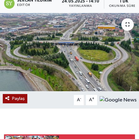
SERCAN YILDIRIM
24.05.2025 - 14:10
1 DK
EDITÖR
YAYINLANMA
OKUNMA SÜRES
Devrek
Bolu
ÇEVRE
BİLİM VE TEKNOLOJİ
DUNYA
Düzce
Paylaş
-
+
A
A
Eğitim
Ekonomi
Genel