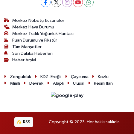
Merkez Nöbetçi Eczaneler
Merkez Hava Durumu
Merkez Trafik Yoğunluk Haritası
Puan Durumu ve Fikstür
Tüm Manşetler
Son Dakika Haberleri
Haber Arşivi
Zonguldak
KDZ. Ereğli
Çaycuma
Kozlu
Kilimli
Devrek
Alaplı
Ulusal
Resmi İlan
RSS
Copyright © 2023. Her hakkı saklıdır.