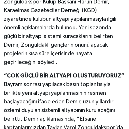
Zonguldakspor Kulüp Başkanı Harun Demir,
Karaelmas Gazeteciler Derneği (KGD)
Gökçebey
ziyaretinde kulübün altyapı yapılanmasıyla ilgili
önemli açıklamalarda bulundu. Yeni sezonda
GÜNDEM
güçlü bir altyapı sistemi kuracaklarını belirten
İş ilanı
Demir, Zonguldaklı gençlerin önünü açacak
projelerin kısa süre içerisinde hayata
Kilimli
geçirileceğini söyledi.
Kültür - Sanat
“ÇOK GÜÇLÜ BİR ALTYAPI OLUŞTURUYORUZ”
Bayram sonrası yapılacak basın toplantısıyla
MAGAZİN
birlikte yeni altyapı yapılanmasının resmen
başlayacağını ifade eden Demir, uzun yıllardır
Politika
özlemi duyulan sistemli altyapının kurulacağını
Resmi İlan
belirtti. Demir açıklamasında, “Efsane
kaptanlarımızdan Taylan Varol Zonguldakspor’da