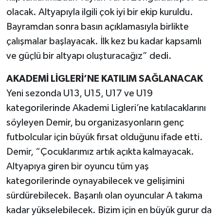
Röportaj
olacak. Altyapıyla ilgili çok iyi bir ekip kuruldu.
Bayramdan sonra basın açıklamasıyla birlikte
Sağlık
çalışmalar başlayacak. İlk kez bu kadar kapsamlı
SİYASET
ve güçlü bir altyapı oluşturacağız” dedi.
Spor
AKADEMİ LİGLERİ’NE KATILIM SAĞLANACAK
Yeni sezonda U13, U15, U17 ve U19
Ulusal
kategorilerinde Akademi Ligleri’ne katılacaklarını
söyleyen Demir, bu organizasyonların genç
Yaşam
futbolcular için büyük fırsat olduğunu ifade etti.
Demir, “Çocuklarımız artık açıkta kalmayacak.
Altyapıya giren bir oyuncu tüm yaş
kategorilerinde oynayabilecek ve gelişimini
sürdürebilecek. Başarılı olan oyuncular A takıma
kadar yükselebilecek. Bizim için en büyük gurur da