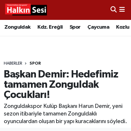
Foto Galeri
Zonguldak
Merkez Nöbetçi Eczaneler
Zonguldak
Kdz. Ereğli
Spor
Çaycuma
Kozlu
Video
Çaycuma
Merkez Hava Durumu
Yazarlar
KDZ. Ereğli
Merkez Trafik Yoğunluk Haritası
HABERLER
SPOR
Kozlu
Süper Lig Puan Durumu ve Fikstür
Başkan Demir: Hedefimiz
Alaplı
Tüm Manşetler
tamamen Zonguldak
Çocukları!
Asayiş
Son Dakika Haberleri
Zonguldakspor Kulüp Başkanı Harun Demir, yeni
Bartın
Haber Arşivi
sezon itibariyle tamamen Zonguldaklı
oyunculardan oluşan bir yapı kuracaklarını söyledi.
Karabük