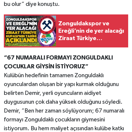
bu olur” diye konuştu.
Zonguldakspor ve
Ereğli’nin de yer alacağı
Ziraat Türkiye
Kupası'nın tarihi
açıklandı…
“67 NUMARALI FORMAYI ZONGULDAKLI
ÇOCUKLAR GİYSİN İSTİYORUZ”
Kulübün hedefinin tamamen Zonguldaklı
oyunculardan oluşan bir yapı kurmak olduğunu
belirten Demir, yerli oyuncuların aidiyet
duygusunun çok daha yüksek olduğunu söyledi.
Demir, “Ben her zaman söylüyorum; 67 numaralı
formayı Zonguldaklı çocukların giymesini
istiyorum. Bu hem maliyet açısından kulübe katkı