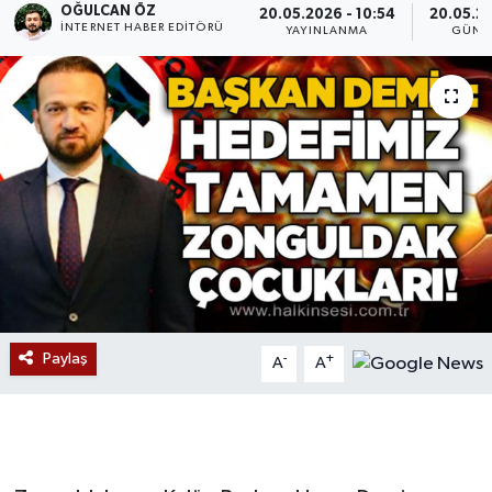
OĞULCAN ÖZ
20.05.2026 - 10:54
20.05.20
İNTERNET HABER EDITÖRÜ
YAYINLANMA
GÜNC
Devrek
Bolu
ÇEVRE
BİLİM VE TEKNOLOJİ
DUNYA
Düzce
Paylaş
-
+
A
A
Eğitim
Ekonomi
Genel