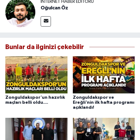
İNTERNET HABER EDITÖRÜ
Oğulcan Öz
Bunlar da ilginizi çekebilir
Zonguldakspor'un hazırlık
Zonguldakspor ve
maçları belli oldu....
Ereğli’nin ilk hafta programı
açıklandı!