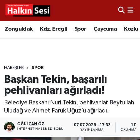
Foto Galeri
Zonguldak
Merkez Nöbetçi Eczaneler
Zonguldak
Kdz. Ereğli
Spor
Çaycuma
Kozlu
Video
Çaycuma
Merkez Hava Durumu
Yazarlar
KDZ. Ereğli
Merkez Trafik Yoğunluk Haritası
HABERLER
SPOR
Kozlu
Süper Lig Puan Durumu ve Fikstür
Başkan Tekin, başarılı
Alaplı
Tüm Manşetler
pehlivanları ağırladı!
Belediye Başkanı Nuri Tekin, pehlivanlar Beytullah
Asayiş
Son Dakika Haberleri
Uludağ ve Ahmet Faruk Uğuz’u ağırladı.
Bartın
Haber Arşivi
OĞULCAN ÖZ
07.07.2026 - 17:33
1 DK
İNTERNET HABER EDITÖRÜ
YAYINLANMA
OKUNMA S
Karabük