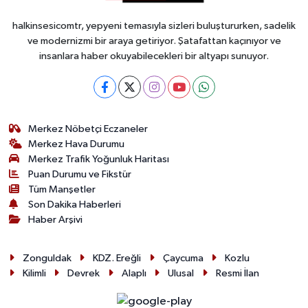
halkinsesicomtr, yepyeni temasıyla sizleri buluştururken, sadelik
ve modernizmi bir araya getiriyor. Şatafattan kaçınıyor ve
insanlara haber okuyabilecekleri bir altyapı sunuyor.
Merkez Nöbetçi Eczaneler
Merkez Hava Durumu
Merkez Trafik Yoğunluk Haritası
Puan Durumu ve Fikstür
Tüm Manşetler
Son Dakika Haberleri
Haber Arşivi
Zonguldak
KDZ. Ereğli
Çaycuma
Kozlu
Kilimli
Devrek
Alaplı
Ulusal
Resmi İlan