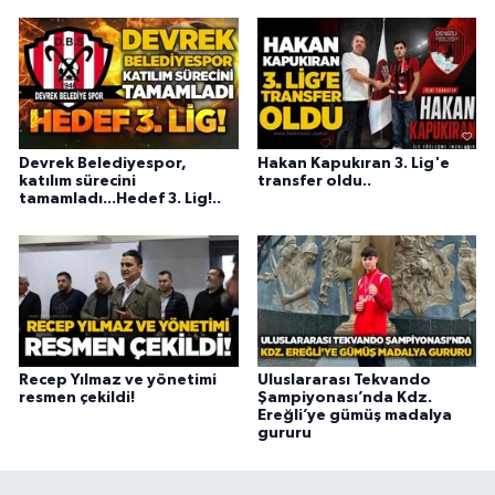
Devrek Belediyespor,
Hakan Kapukıran 3. Lig'e
katılım sürecini
transfer oldu..
tamamladı...Hedef 3. Lig!..
Recep Yılmaz ve yönetimi
Uluslararası Tekvando
resmen çekildi!
Şampiyonası’nda Kdz.
Ereğli’ye gümüş madalya
gururu