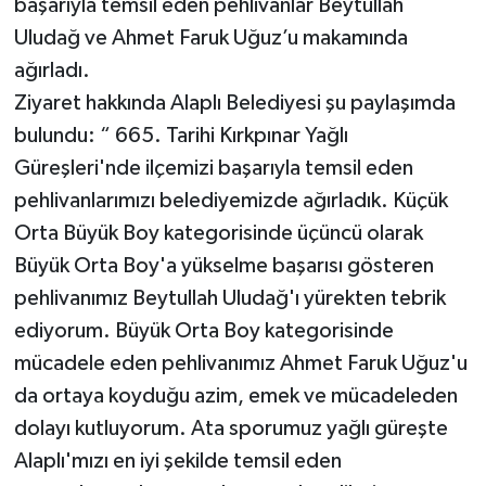
başarıyla temsil eden pehlivanlar Beytullah
Uludağ ve Ahmet Faruk Uğuz’u makamında
Gökçebey
ağırladı.
Ziyaret hakkında Alaplı Belediyesi şu paylaşımda
GÜNDEM
bulundu: “ 665. Tarihi Kırkpınar Yağlı
İş ilanı
Güreşleri'nde ilçemizi başarıyla temsil eden
pehlivanlarımızı belediyemizde ağırladık. Küçük
Kilimli
Orta Büyük Boy kategorisinde üçüncü olarak
Büyük Orta Boy'a yükselme başarısı gösteren
Kültür - Sanat
pehlivanımız Beytullah Uludağ'ı yürekten tebrik
MAGAZİN
ediyorum. Büyük Orta Boy kategorisinde
mücadele eden pehlivanımız Ahmet Faruk Uğuz'u
Politika
da ortaya koyduğu azim, emek ve mücadeleden
dolayı kutluyorum. Ata sporumuz yağlı güreşte
Resmi İlan
Alaplı'mızı en iyi şekilde temsil eden