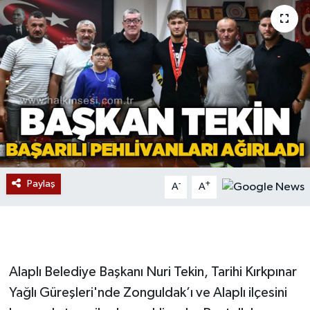
Devrek
Bolu
ÇEVRE
BİLİM VE TEKNOLOJİ
DUNYA
Paylaş
-
+
A
A
Düzce
Eğitim
Alaplı Belediye Başkanı Nuri Tekin, Tarihi Kırkpınar
Ekonomi
Yağlı Güreşleri'nde Zonguldak’ı ve Alaplı ilçesini
Genel