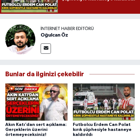
İNTERNET HABER EDITÖRÜ
Oğulcan Öz
Bunlar da ilginizi çekebilir
Akın Katı’dan sert açıklama:
Futbolcu Erdem Can Polat
Gerçeklerin üzerini
kırık şüphesiyle hastaneye
örtemeyeceksiniz!
kaldırıldı