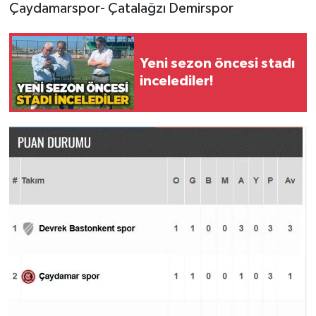
Röportaj
Çaydamarspor- Çatalağzı Demirspor
Sağlık
Yeni sezon öncesi stadı
SİYASET
incelediler!
Spor
Ulusal
Yaşam