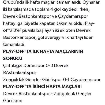
Grubu’nda ilk hafta maçları tamamlandı. Oynanan
iki karşılaşmada toplam 4 gol kaydedilirken,
Gökçebey
Devrek Bastonkentspor ve Çaydamarspor
GÜNDEM
haftayı galibiyetle kapatan takımlar oldu. Play-
off’a 3’er puanla başlayan iki ekipten Devrek
İş ilanı
Bastonkentspor, gol averajıyla ilk haftayı lider
tamamladı.
Kilimli
PLAY-OFF’TA İLK HAFTA MAÇLARININ
SONUCU
Kültür - Sanat
Çatalağzı Demirspor 0-3 Devrek
MAGAZİN
BAstonkentspor
Zonguldak Gençler Gücüspor 0-1 Çaydamarspor
Politika
PLAY-OFF’TA İKİNCİ HAFTA MAÇLARI
Devrek Bastonkentspor- Zonguldak Gençler
Resmi İlan
Gücüspor