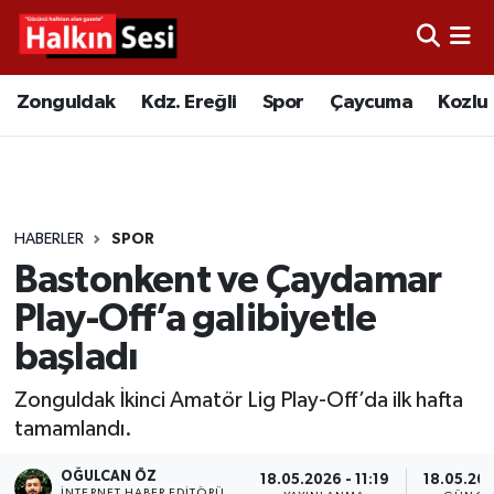
Foto Galeri
Zonguldak
Merkez Nöbetçi Eczaneler
Zonguldak
Kdz. Ereğli
Spor
Çaycuma
Kozlu
Video
Çaycuma
Merkez Hava Durumu
Yazarlar
KDZ. Ereğli
Merkez Trafik Yoğunluk Haritası
HABERLER
SPOR
Kozlu
Süper Lig Puan Durumu ve Fikstür
Bastonkent ve Çaydamar
Alaplı
Tüm Manşetler
Play-Off’a galibiyetle
başladı
Asayiş
Son Dakika Haberleri
Zonguldak İkinci Amatör Lig Play-Off’da ilk hafta
Bartın
Haber Arşivi
tamamlandı.
Karabük
OĞULCAN ÖZ
18.05.2026 - 11:19
18.05.202
İNTERNET HABER EDITÖRÜ