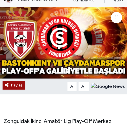
YAYINLANMA
GÜNCE
Devrek
Bolu
ÇEVRE
BİLİM VE TEKNOLOJİ
DUNYA
Düzce
Paylaş
-
+
A
A
Eğitim
Ekonomi
Zonguldak İkinci Amatör Lig Play-Off Merkez
Genel