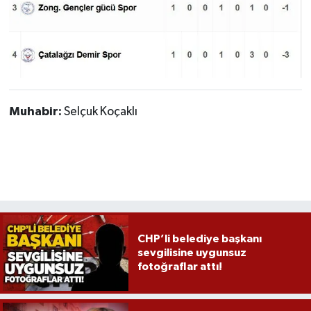
Muhabir:
Selçuk Koçaklı
CHP’li belediye başkanı
sevgilisine uygunsuz
fotoğraflar attı!